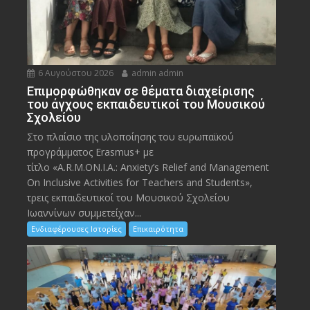
6 Αυγούστου 2026
admin admin
Eπιμορφώθηκαν σε θέματα διαχείρισης
του άγχους εκπαιδευτικοί του Μουσικού
Σχολείου
Στο πλαίσιο της υλοποίησης του ευρωπαϊκού
προγράμματος Erasmus+ με
τίτλο «A.R.M.ON.I.A.: Anxiety’s Relief and Management
On Inclusive Activities for Teachers and Students»,
τρεις εκπαιδευτικοί του Μουσικού Σχολείου
Ιωαννίνων συμμετείχαν...
Ενδιαφέρουσες Ιστορίες
Επικαιρότητα