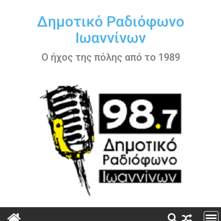
Περάστε
στο
Δημοτικό Ραδιόφωνο
περιεχόμενο
Ιωαννίνων
Ο ήχος της πόλης από το 1989