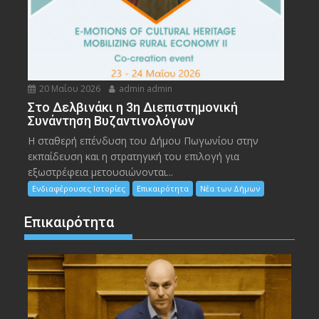
20 Μαΐου 2026
admin admin
Στο Δελβινάκι η 3η Διεπιστημονική
Συνάντηση Βυζαντινολόγων
Η σταθερή επένδυση του Δήμου Πωγωνίου στην
εκπαίδευση και η στρατηγική του επιλογή για
εξωστρέφεια μετουσιώνονται...
Ενδιαφέρουσες Ιστορίες
Επικαιρότητα
Νέα των Δήμων
Επικαιρότητα