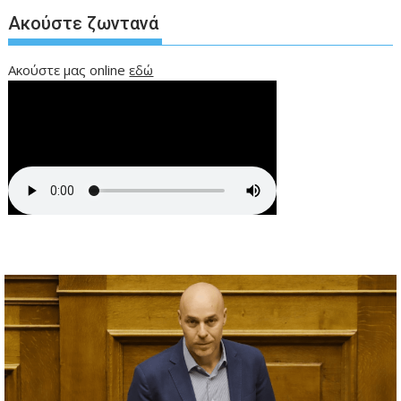
Ακούστε ζωντανά
Ακούστε μας online
εδώ