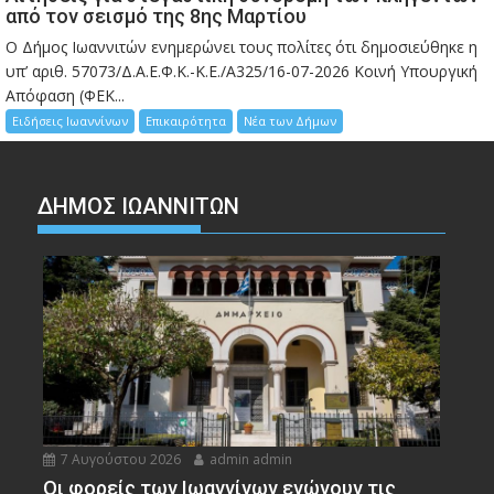
από τον σεισμό της 8ης Μαρτίου
Ο Δήμος Ιωαννιτών ενημερώνει τους πολίτες ότι δημοσιεύθηκε η
υπ’ αριθ. 57073/Δ.Α.Ε.Φ.Κ.-Κ.Ε./Α325/16-07-2026 Κοινή Υπουργική
Απόφαση (ΦΕΚ...
Ειδήσεις Ιωαννίνων
Επικαιρότητα
Νέα των Δήμων
ΔΗΜΟΣ ΙΩΑΝΝΙΤΩΝ
7 Αυγούστου 2026
admin admin
Οι φορείς των Ιωαννίνων ενώνουν τις