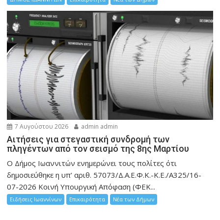
7 Αυγούστου 2026
admin admin
Αιτήσεις για στεγαστική συνδρομή των
πληγέντων από τον σεισμό της 8ης Μαρτίου
Ο Δήμος Ιωαννιτών ενημερώνει τους πολίτες ότι
δημοσιεύθηκε η υπ’ αριθ. 57073/Δ.Α.Ε.Φ.Κ.-Κ.Ε./Α325/16-
07-2026 Κοινή Υπουργική Απόφαση (ΦΕΚ...
Ειδήσεις Ιωαννίνων
Επικαιρότητα
Νέα των Δήμων