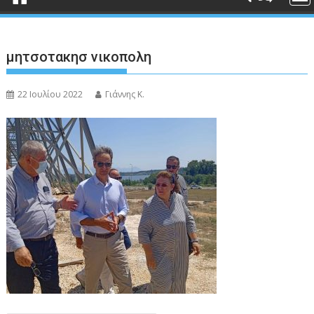
μητσοτακησ νικοπολη
22 Ιουλίου 2022
Γιάννης Κ.