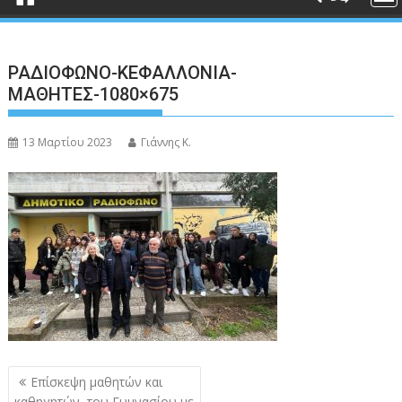
ΡΑΔΙΟΦΩΝΟ-ΚΕΦΑΛΛΟΝΙΑ-
ΜΑΘΗΤΕΣ-1080×675
13 Μαρτίου 2023
Γιάννης Κ.
Πλοήγηση
Επίσκεψη μαθητών και
άρθρων
καθηγητών, του Γυμνασίου με