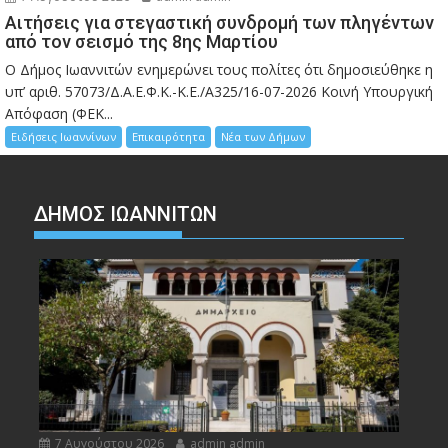
Αιτήσεις για στεγαστική συνδρομή των πληγέντων
από τον σεισμό της 8ης Μαρτίου
Ο Δήμος Ιωαννιτών ενημερώνει τους πολίτες ότι δημοσιεύθηκε η
υπ’ αριθ. 57073/Δ.Α.Ε.Φ.Κ.-Κ.Ε./Α325/16-07-2026 Κοινή Υπουργική
Απόφαση (ΦΕΚ...
Ειδήσεις Ιωαννίνων
Επικαιρότητα
Νέα των Δήμων
ΔΗΜΟΣ ΙΩΑΝΝΙΤΩΝ
7 Αυγούστου 2026
admin admin