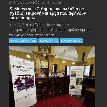
6 Αυγούστου 2026
admin admin
Θ. Μπέγκας: «Ο Δήμος μας αλλάζει με
σχέδιο, επιμονή και έργα που αφήνουν
αποτύπωμα»
Τη συνολική εικόνα της δουλειάς που
πραγματοποιήθηκε τον Ιούλιο και τις πρώτες ημέρες
του Αυγούστου παρουσίασε...
ΔΗΜΟΣ ΙΩΑΝΝΙΤΩΝ
Επικαιρότητα
Νέα των Δήμων