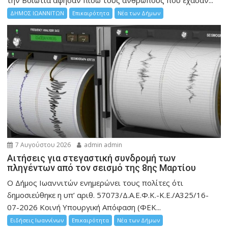
την Bοιωτία άφησαν πίσω τους ανθρώπους που έχασαν...
ΔΗΜΟΣ ΙΩΑΝΝΙΤΩΝ
Επικαιρότητα
Νέα των Δήμων
7 Αυγούστου 2026
admin admin
Αιτήσεις για στεγαστική συνδρομή των
πληγέντων από τον σεισμό της 8ης Μαρτίου
Ο Δήμος Ιωαννιτών ενημερώνει τους πολίτες ότι
δημοσιεύθηκε η υπ’ αριθ. 57073/Δ.Α.Ε.Φ.Κ.-Κ.Ε./Α325/16-
07-2026 Κοινή Υπουργική Απόφαση (ΦΕΚ...
Ειδήσεις Ιωαννίνων
Επικαιρότητα
Νέα των Δήμων