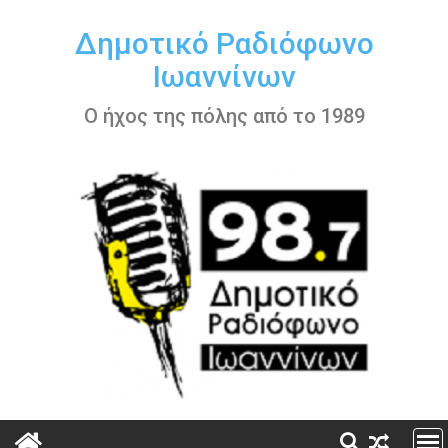
Περάστε
στο
Δημοτικό Ραδιόφωνο
περιεχόμενο
Ιωαννίνων
Ο ήχος της πόλης από το 1989