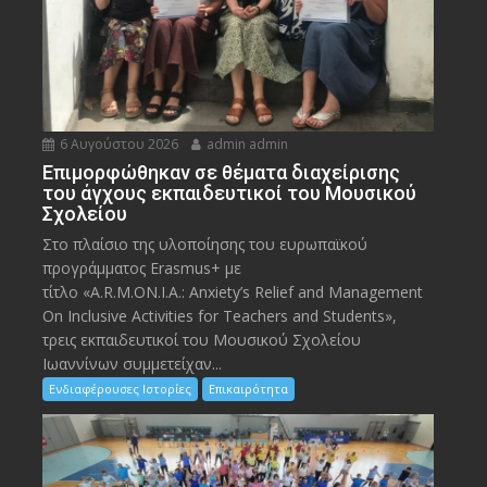
6 Αυγούστου 2026
admin admin
Eπιμορφώθηκαν σε θέματα διαχείρισης
του άγχους εκπαιδευτικοί του Μουσικού
Σχολείου
Στο πλαίσιο της υλοποίησης του ευρωπαϊκού
προγράμματος Erasmus+ με
τίτλο «A.R.M.ON.I.A.: Anxiety’s Relief and Management
On Inclusive Activities for Teachers and Students»,
τρεις εκπαιδευτικοί του Μουσικού Σχολείου
Ιωαννίνων συμμετείχαν...
Ενδιαφέρουσες Ιστορίες
Επικαιρότητα