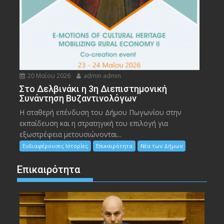
20 Μαΐου 2026
admin admin
Στο Δελβινάκι η 3η Διεπιστημονική
Συνάντηση Βυζαντινολόγων
Η σταθερή επένδυση του Δήμου Πωγωνίου στην
εκπαίδευση και η στρατηγική του επιλογή για
εξωστρέφεια μετουσιώνονται...
Ενδιαφέρουσες Ιστορίες
Επικαιρότητα
Νέα των Δήμων
Επικαιρότητα