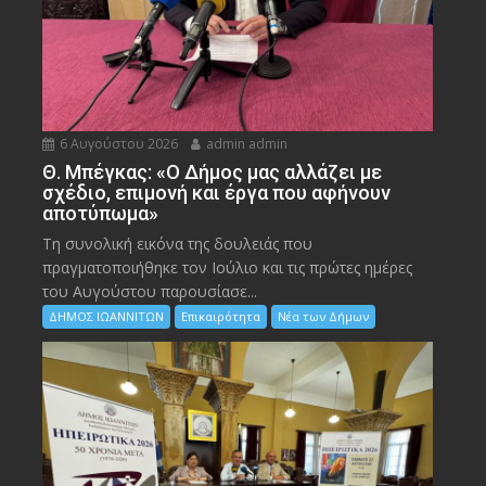
6 Αυγούστου 2026
admin admin
Θ. Μπέγκας: «Ο Δήμος μας αλλάζει με
σχέδιο, επιμονή και έργα που αφήνουν
αποτύπωμα»
Τη συνολική εικόνα της δουλειάς που
πραγματοποιήθηκε τον Ιούλιο και τις πρώτες ημέρες
του Αυγούστου παρουσίασε...
ΔΗΜΟΣ ΙΩΑΝΝΙΤΩΝ
Επικαιρότητα
Νέα των Δήμων