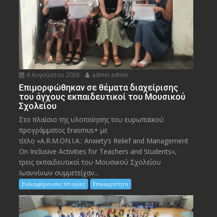
6 Αυγούστου 2026
admin admin
Eπιμορφώθηκαν σε θέματα διαχείρισης
του άγχους εκπαιδευτικοί του Μουσικού
Σχολείου
Στο πλαίσιο της υλοποίησης του ευρωπαϊκού
προγράμματος Erasmus+ με
τίτλο «A.R.M.ON.I.A.: Anxiety’s Relief and Management
On Inclusive Activities for Teachers and Students»,
τρεις εκπαιδευτικοί του Μουσικού Σχολείου
Ιωαννίνων συμμετείχαν...
Ενδιαφέρουσες Ιστορίες
Επικαιρότητα