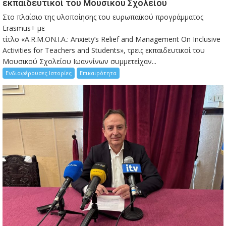
εκπαιδευτικοί του Μουσικού Σχολείου
Στο πλαίσιο της υλοποίησης του ευρωπαϊκού προγράμματος
Erasmus+ με
τίτλο «A.R.M.ON.I.A.: Anxiety’s Relief and Management On Inclusive
Activities for Teachers and Students», τρεις εκπαιδευτικοί του
Μουσικού Σχολείου Ιωαννίνων συμμετείχαν...
Ενδιαφέρουσες Ιστορίες
Επικαιρότητα