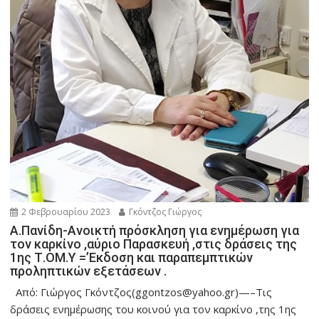
2 Φεβρουαρίου 2023
Γκόντζος Γιώργος
Α.Πανίδη-Ανοικτή πρόσκληση για ενημέρωση για
τον καρκίνο ,αύριο Παρασκευή ,στις δράσεις της
1ης Τ.ΟΜ.Υ =’Εκδοση και παραπεμπτικών
προληπτικών εξετάσεων .
Από: Γιώργος Γκόντζος(ggontzos@yahoo.gr)—–Τις
δράσεις ενημέρωσης του κοινού για τον καρκίνο ,της 1ης