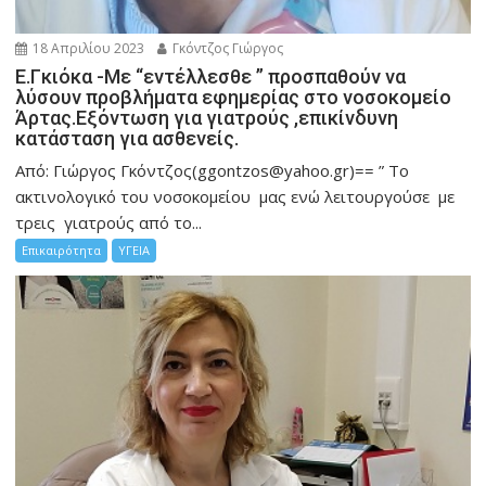
18 Απριλίου 2023
Γκόντζος Γιώργος
Ε.Γκιόκα -Με “εντέλλεσθε ” προσπαθούν να
λύσουν προβλήματα εφημερίας στο νοσοκομείο
Άρτας.Εξόντωση για γιατρούς ,επικίνδυνη
κατάσταση για ασθενείς.
Από: Γιώργος Γκόντζος(ggontzos@yahoo.gr)== ” Το
ακτινολογικό του νοσοκομείου μας ενώ λειτουργούσε με
τρεις γιατρούς από το...
Επικαιρότητα
ΥΓΕΙΑ