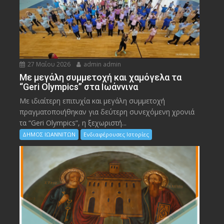
27 Μαΐου 2026
admin admin
Με μεγάλη συμμετοχή και χαμόγελα τα
“Geri Olympics” στα Ιωάννινα
Με ιδιαίτερη επιτυχία και μεγάλη συμμετοχή
πραγματοποιήθηκαν για δεύτερη συνεχόμενη χρονιά
τα “Geri Olympics”, η ξεχωριστή...
ΔΗΜΟΣ ΙΩΑΝΝΙΤΩΝ
Ενδιαφέρουσες Ιστορίες