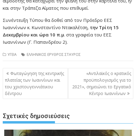
αιμοδότης θα καταχωρεί την φιάλη του στην καρτέλα του, ή/
και στην Τράπεζα Αίματος που επιθυμεί.
Συνέντευξη Τύπου θα δοθεί από τον Πρόεδρο ΕΕΣ
Ιωαννίνων κ. Κωνσταντίνο Ντακαλέτση,
την Τρίτη 15
Δεκεμβρίου και ώρα 10 π.μ
. στα γραφεία του ΕΕΣ
Ιωαννίνων (Γ. Παπανδρέου 2).
ΥΓΕΙΑ
ΕΛΛΗΝΙΚΟΣ ΕΡΥΘΡΟΣ ΣΤΑΥΡΟΣ
Πλοήγηση
Φωταγώγηση της κεντρικής
«Αντιλαϊκός ο κρατικός
άρθρων
πλατείας των Ιωαννίνων και
προϋπολογισμός για το
του χριστουγεννιάτικου
2021», σημειώνει το Εργατικό
δέντρου
Κέντρο Ιωαννίνων
Σχετικές δημοσιεύσεις