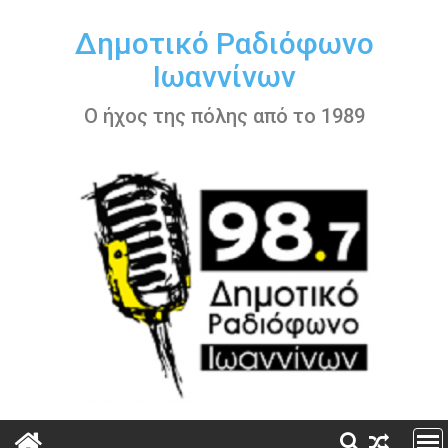
Περάστε
στο
Δημοτικό Ραδιόφωνο
περιεχόμενο
Ιωαννίνων
Ο ήχος της πόλης από το 1989