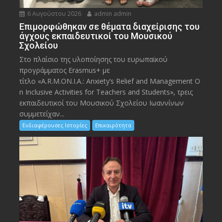
6 Αυγούστου 2026
admin admin
Eπιμορφώθηκαν σε θέματα διαχείρισης του
άγχους εκπαιδευτικοί του Μουσικού
Σχολείου
Στο πλαίσιο της υλοποίησης του ευρωπαϊκού
προγράμματος Erasmus+ με
τίτλο «A.R.M.ON.I.A.: Anxiety’s Relief and Management O
n Inclusive Activities for Teachers and Students», τρεις
εκπαιδευτικοί του Μουσικού Σχολείου Ιωαννίνων
συμμετείχαν...
Ενδιαφέρουσες Ιστορίες
Επικαιρότητα