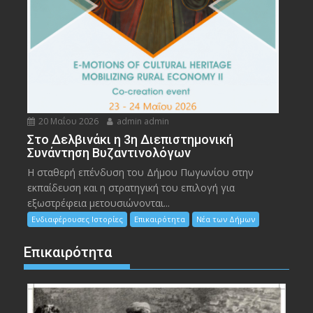
20 Μαΐου 2026
admin admin
Στο Δελβινάκι η 3η Διεπιστημονική
Συνάντηση Βυζαντινολόγων
Η σταθερή επένδυση του Δήμου Πωγωνίου στην
εκπαίδευση και η στρατηγική του επιλογή για
εξωστρέφεια μετουσιώνονται...
Ενδιαφέρουσες Ιστορίες
Επικαιρότητα
Νέα των Δήμων
Επικαιρότητα