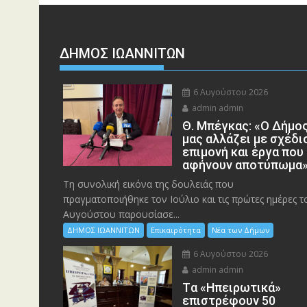
ΔΗΜΟΣ ΙΩΑΝΝΙΤΩΝ
6 Αυγούστου 2026
admin admin
Θ. Μπέγκας: «Ο Δήμο
μας αλλάζει με σχέδι
επιμονή και έργα που
αφήνουν αποτύπωμα
Τη συνολική εικόνα της δουλειάς που
πραγματοποιήθηκε τον Ιούλιο και τις πρώτες ημέρες τ
Αυγούστου παρουσίασε...
ΔΗΜΟΣ ΙΩΑΝΝΙΤΩΝ
Επικαιρότητα
Νέα των Δήμων
6 Αυγούστου 2026
admin admin
Tα «Ηπειρωτικά»
επιστρέφουν 50