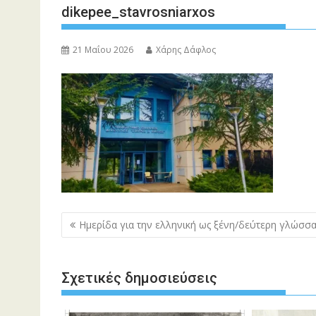
dikepee_stavrosniarxos
21 Μαΐου 2026
Χάρης Δάφλος
Πλοήγηση
Ημερίδα για την ελληνική ως ξένη/δεύτερη γλώσσ
άρθρων
Σχετικές δημοσιεύσεις