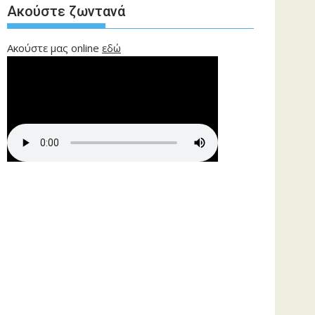
Ακούστε ζωντανά
Ακούστε μας online
εδώ