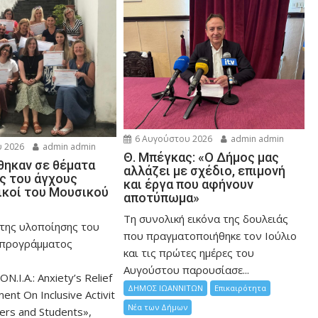
6 Αυγούστου 2026
admin admin
 2026
admin admin
Θ. Μπέγκας: «Ο Δήμος μας
ηκαν σε θέματα
αλλάζει με σχέδιο, επιμονή
ης του άγχους
και έργα που αφήνουν
ικοί του Μουσικού
αποτύπωμα»
Τη συνολική εικόνα της δουλειάς
 της υλοποίησης του
που πραγματοποιήθηκε τον Ιούλιο
 προγράμματος
και τις πρώτες ημέρες του
Αυγούστου παρουσίασε...
ON.I.A.: Anxiety’s Relief
ΔΗΜΟΣ ΙΩΑΝΝΙΤΩΝ
Επικαιρότητα
nt On Inclusive Activit
Νέα των Δήμων
hers and Students»,