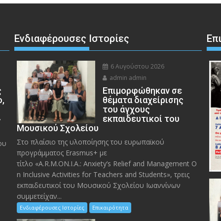
Ενδιαφέρουσες Ιστορίες
Επ
6 Αυγούστου 2026
admin admin
ς
Eπιμορφώθηκαν σε
ο,
θέματα διαχείρισης
του άγχους
»
εκπαιδευτικοί του
Μουσικού Σχολείου
Στο πλαίσιο της υλοποίησης του ευρωπαϊκού
ου
προγράμματος Erasmus+ με
τίτλο «A.R.M.ON.I.A.: Anxiety’s Relief and Management O
n Inclusive Activities for Teachers and Students», τρεις
εκπαιδευτικοί του Μουσικού Σχολείου Ιωαννίνων
συμμετείχαν...
Ενδιαφέρουσες Ιστορίες
Επικαιρότητα