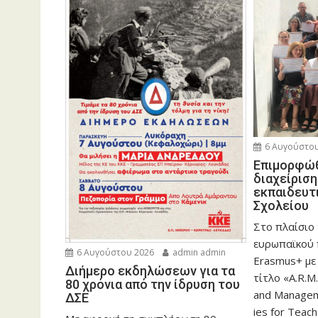
6 Αυγούστου
Eπιμορφώθ
διαχείρισ
εκπαιδευτ
Σχολείου
Στο πλαίσιο
ευρωπαϊκού
6 Αυγούστου 2026
admin admin
Erasmus+ με
Διήμερο εκδηλώσεων για τα
τίτλο «A.R.M.
80 χρόνια από την ίδρυση του
and Manageme
ΔΣΕ
ies for Teac