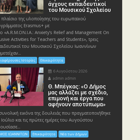
άγχους εκπαιδευτικοί
του Μουσικού Σχολείου
 πλαίσιο της υλοποίησης του ευρωπαϊκού
γράμματος Erasmus+ με
λο «A.R.M.ON.I.A.: Anxiety’s Relief and Management On
lusive Activities for Teachers and Students», τρεις
αιδευτικοί του Μουσικού Σχολείου Ιωαννίνων
μετείχαν...
ιαφέρουσες Ιστορίες
Επικαιρότητα
6 Αυγούστου 2026
admin admin
Θ. Μπέγκας: «Ο Δήμος
μας αλλάζει με σχέδιο,
επιμονή και έργα που
αφήνουν αποτύπωμα»
συνολική εικόνα της δουλειάς που πραγματοποιήθηκε
 Ιούλιο και τις πρώτες ημέρες του Αυγούστου
ουσίασε...
ΜΟΣ ΙΩΑΝΝΙΤΩΝ
Επικαιρότητα
Νέα των Δήμων