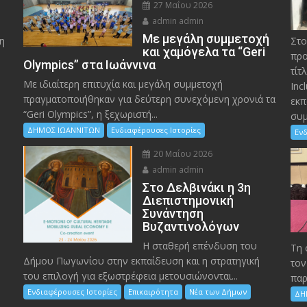
27 Μαΐου 2026
admin admin
Με μεγάλη συμμετοχή
η
Στο
και χαμόγελα τα “Geri
προ
Olympics” στα Ιωάννινα
τίτ
Με ιδιαίτερη επιτυχία και μεγάλη συμμετοχή
Inc
πραγματοποιήθηκαν για δεύτερη συνεχόμενη χρονιά τα
εκπ
“Geri Olympics”, η ξεχωριστή...
συμ
ΔΗΜΟΣ ΙΩΑΝΝΙΤΩΝ
Ενδιαφέρουσες Ιστορίες
Ενδ
20 Μαΐου 2026
admin admin
Στο Δελβινάκι η 3η
Διεπιστημονική
Συνάντηση
Βυζαντινολόγων
Η σταθερή επένδυση του
Τη 
Δήμου Πωγωνίου στην εκπαίδευση και η στρατηγική
τον
του επιλογή για εξωστρέφεια μετουσιώνονται...
παρ
Ενδιαφέρουσες Ιστορίες
Επικαιρότητα
Νέα των Δήμων
ΔΗ