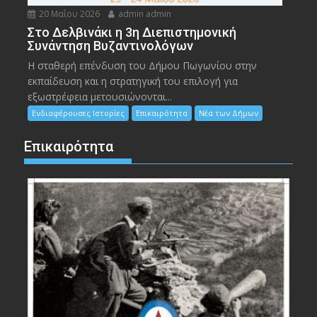
20 Μαΐου 2026
admin admin
Στο Δελβινάκι η 3η Διεπιστημονική
Συνάντηση Βυζαντινολόγων
Η σταθερή επένδυση του Δήμου Πωγωνίου στην
εκπαίδευση και η στρατηγική του επιλογή για
εξωστρέφεια μετουσιώνονται...
Ενδιαφέρουσες Ιστορίες
Επικαιρότητα
Νέα των Δήμων
Επικαιρότητα