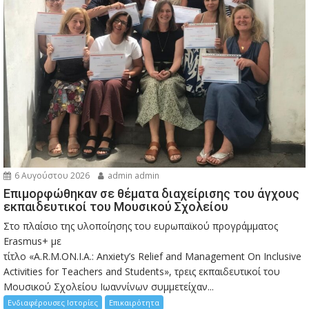
6 Αυγούστου 2026
admin admin
Eπιμορφώθηκαν σε θέματα διαχείρισης του άγχους
εκπαιδευτικοί του Μουσικού Σχολείου
Στο πλαίσιο της υλοποίησης του ευρωπαϊκού προγράμματος
Erasmus+ με
τίτλο «A.R.M.ON.I.A.: Anxiety’s Relief and Management On Inclusive
Activities for Teachers and Students», τρεις εκπαιδευτικοί του
Μουσικού Σχολείου Ιωαννίνων συμμετείχαν...
Ενδιαφέρουσες Ιστορίες
Επικαιρότητα