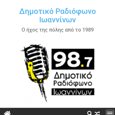
Περάστε
στο
Δημοτικό Ραδιόφωνο
περιεχόμενο
Ιωαννίνων
Ο ήχος της πόλης από το 1989