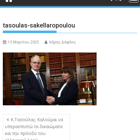
tasoulas-sakellaropoulou
13 Μαρτίου 2025
Χάρης Δάφλος
Πλοήγηση
Κ.Τασούλας: Καλούμαι να
άρθρων
υπερασπιστώ τα δικαιώματα
και την πρόοδο του