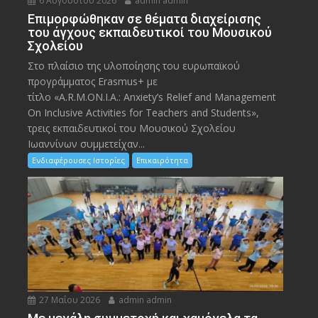
6 Αυγούστου 2026
admin admin
Eπιμορφώθηκαν σε θέματα διαχείρισης
του άγχους εκπαιδευτικοί του Μουσικού
Σχολείου
Στο πλαίσιο της υλοποίησης του ευρωπαϊκού
προγράμματος Erasmus+ με
τίτλο «A.R.M.ON.I.A.: Anxiety’s Relief and Management
On Inclusive Activities for Teachers and Students»,
τρεις εκπαιδευτικοί του Μουσικού Σχολείου
Ιωαννίνων συμμετείχαν...
Ενδιαφέρουσες Ιστορίες
Επικαιρότητα
27 Μαΐου 2026
admin admin