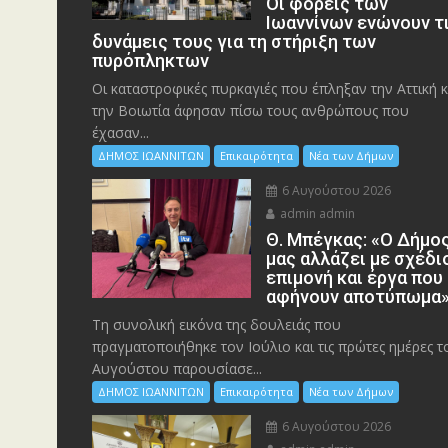
Οι φορείς των
Ιωαννίνων ενώνουν τ
δυνάμεις τους για τη στήριξη των
πυρόπληκτων
Οι καταστροφικές πυρκαγιές που έπληξαν την Αττική κ
την Bοιωτία άφησαν πίσω τους ανθρώπους που
έχασαν...
ΔΗΜΟΣ ΙΩΑΝΝΙΤΩΝ
Επικαιρότητα
Νέα των Δήμων
6 Αυγούστου 2026
admin admin
Θ. Μπέγκας: «Ο Δήμο
μας αλλάζει με σχέδι
επιμονή και έργα που
αφήνουν αποτύπωμα
Τη συνολική εικόνα της δουλειάς που
πραγματοποιήθηκε τον Ιούλιο και τις πρώτες ημέρες τ
Αυγούστου παρουσίασε...
ΔΗΜΟΣ ΙΩΑΝΝΙΤΩΝ
Επικαιρότητα
Νέα των Δήμων
6 Αυγούστου 2026