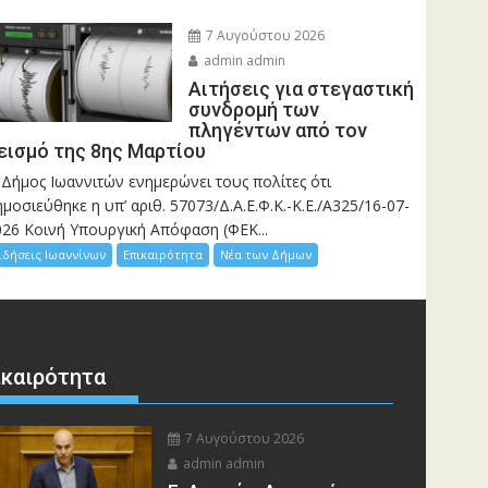
7 Αυγούστου 2026
admin admin
Αιτήσεις για στεγαστική
συνδρομή των
πληγέντων από τον
εισμό της 8ης Μαρτίου
 Δήμος Ιωαννιτών ενημερώνει τους πολίτες ότι
μοσιεύθηκε η υπ’ αριθ. 57073/Δ.Α.Ε.Φ.Κ.-Κ.Ε./Α325/16-07-
026 Κοινή Υπουργική Απόφαση (ΦΕΚ...
ιδήσεις Ιωαννίνων
Επικαιρότητα
Νέα των Δήμων
ικαιρότητα
7 Αυγούστου 2026
admin admin