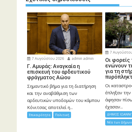
7 Αυγούστου
7 Αυγούστου 2026
admin admin
Οι φορείς
ενώνουν τ
Γ. Αμυράς: Αναγκαία η
για τη στή
επισκευή του αρδευτικού
πυρόπληκ
φράγματος Αώου
Οι καταστρο
Σημαντικό βήμα για τη διατήρηση
έπληξαν την 
και την αναβάθμιση των
άφησαν πίσ
αρδευτικών υποδομών του κάμπου
έχασαν...
Κόνιτσας αποτελεί η...
ΔΗΜΟΣ ΙΩΑΝΝΙ
Επικαιρότητα
Πολιτική
Νέα των Δήμων