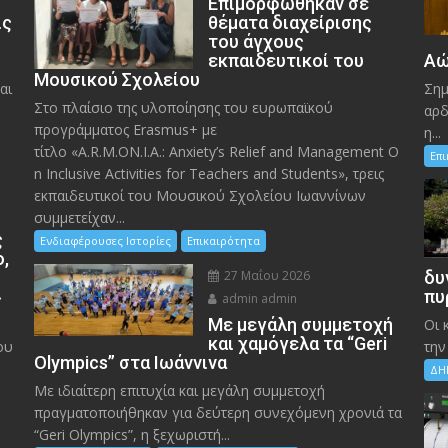
Eπιμορφώθηκαν σε
ις
θέματα διαχείρισης
του άγχους
εκπαιδευτικοί του
Αώ
Μουσικού Σχολείου
αι
Σημ
Στο πλαίσιο της υλοποίησης του ευρωπαϊκού
αρδ
προγράμματος Erasmus+ με
η...
τίτλο «A.R.M.ON.I.A.: Anxiety’s Relief and Management O
Επ
n Inclusive Activities for Teachers and Students», τρεις
εκπαιδευτικοί του Μουσικού Σχολείου Ιωαννίνων
συμμετείχαν...
ς
Ενδιαφέρουσες Ιστορίες
Επικαιρότητα
ο,
27 Μαΐου 2026
δυ
»
πυ
admin admin
Με μεγάλη συμμετοχή
Οι 
και χαμόγελα τα “Geri
ου
την
Olympics” στα Ιωάννινα
ΔΗ
Με ιδιαίτερη επιτυχία και μεγάλη συμμετοχή
πραγματοποιήθηκαν για δεύτερη συνεχόμενη χρονιά τα
“Geri Olympics”, η ξεχωριστή...