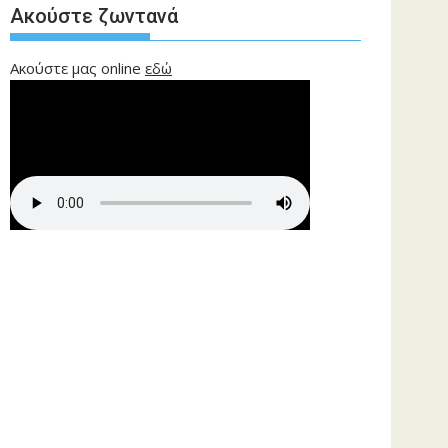
Ακούστε ζωντανά
Ακούστε μας online
εδώ