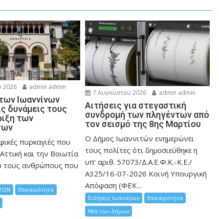
 2026
admin admin
7 Αυγούστου 2026
admin admin
 των Ιωαννίνων
Αιτήσεις για στεγαστική
ις δυνάμεις τους
συνδρομή των πληγέντων από
ριξη των
τον σεισμό της 8ης Μαρτίου
των
Ο Δήμος Ιωαννιτών ενημερώνει
φικές πυρκαγιές που
τους πολίτες ότι δημοσιεύθηκε η
Αττική και την Bοιωτία
υπ’ αριθ. 57073/Δ.Α.Ε.Φ.Κ.-Κ.Ε./
ω τους ανθρώπους που
Α325/16-07-2026 Κοινή Υπουργική
Απόφαση (ΦΕΚ...
ΤΩΝ
Επικαιρότητα
Ειδήσεις Ιωαννίνων
Επικαιρότητα
Νέα των Δήμων