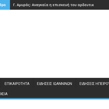
Γ. Αμυράς: Αναγκαία η επισκευή του αρδευτικού φρά
θρα
ΕΠΙΚΑΙΡΌΤΗΤΑ
ΕΙΔΉΣΕΙΣ ΙΩΑΝΝΊΝΩΝ
ΕΙΔΉΣΕΙΣ ΗΠΕΊΡΟ
ΧΕΊΑ