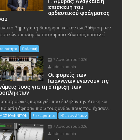
Γ. Αμυράς: Αναγκαία η
επισκευή του
αρδευτικού φράγματος
ου
αντικό βήμα για τη διατήρηση και την αναβάθμιση των
ευτικών υποδομών του κάμπου Κόνιτσας αποτελεί
ικαιρότητα
Πολιτική
7 Αυγούστου 2026
admin admin
Οι φορείς των
Ιωαννίνων ενώνουν τις
νάμεις τους για τη στήριξη των
ρόπληκτων
καταστροφικές πυρκαγιές που έπληξαν την Αττική και
 Bοιωτία άφησαν πίσω τους ανθρώπους που έχασαν...
ΜΟΣ ΙΩΑΝΝΙΤΩΝ
Επικαιρότητα
Νέα των Δήμων
7 Αυγούστου 2026
admin admin