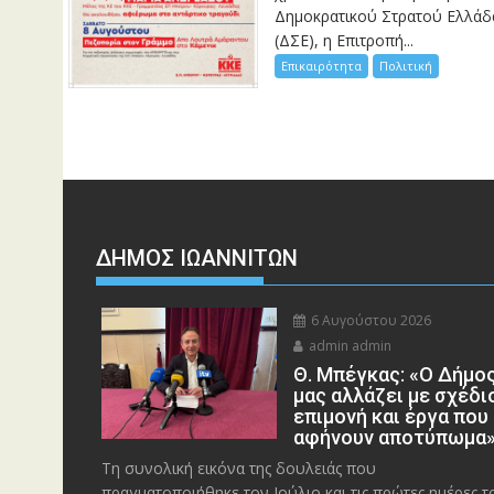
Δημοκρατικού Στρατού Ελλάδ
(ΔΣΕ), η Επιτροπή...
Επικαιρότητα
Πολιτική
ΔΗΜΟΣ ΙΩΑΝΝΙΤΩΝ
6 Αυγούστου 2026
admin admin
Θ. Μπέγκας: «Ο Δήμο
μας αλλάζει με σχέδι
επιμονή και έργα που
αφήνουν αποτύπωμα
Τη συνολική εικόνα της δουλειάς που
πραγματοποιήθηκε τον Ιούλιο και τις πρώτες ημέρες τ