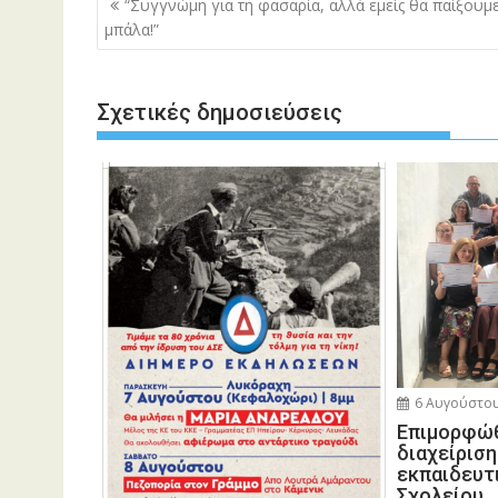
“Συγγνώμη για τη φασαρία, αλλά εμείς θα παίξουμ
άρθρων
μπάλα!”
Σχετικές δημοσιεύσεις
6 Αυγούστου
Eπιμορφώθ
διαχείρισ
εκπαιδευτ
Σχολείου