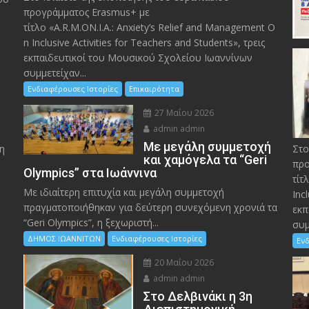
προγράμματος Erasmus+ με
τίτλο «A.R.M.ON.I.A.: Anxiety’s Relief and Management O
n Inclusive Activities for Teachers and Students», τρεις
εκπαιδευτικοί του Μουσικού Σχολείου Ιωαννίνων
συμμετείχαν...
Ενδιαφέρουσες Ιστορίες
Επικαιρότητα
27 Μαΐου 2026
admin admin
Με μεγάλη συμμετοχή
η
Στο
και χαμόγελα τα “Geri
προ
Olympics” στα Ιωάννινα
τίτ
Με ιδιαίτερη επιτυχία και μεγάλη συμμετοχή
Inc
πραγματοποιήθηκαν για δεύτερη συνεχόμενη χρονιά τα
εκπ
“Geri Olympics”, η ξεχωριστή...
συμ
ΔΗΜΟΣ ΙΩΑΝΝΙΤΩΝ
Ενδιαφέρουσες Ιστορίες
Ενδ
20 Μαΐου 2026
admin admin
Στο Δελβινάκι η 3η