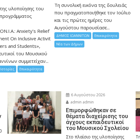
Τη συνολική εικόνα της δουλειάς
 της υλοποίησης του
που πραγματοποιήθηκε τον Ιούλιο
 προγράμματος
και τις πρώτες ημέρες του
Αυγούστου παρουσίασε...
ON.I.A.: Anxiety’s Relief
ΔΗΜΟΣ ΙΩΑΝΝΙΤΩΝ
Επικαιρότητα
nt On Inclusive Activit
Νέα των Δήμων
hers and Students»,
ευτικοί του Μουσικού
ννίνων συμμετείχαν...
Ιστορίες
Επικαιρότητα
6 Αυγούστου 2026
admin admin
Eπιμορφώθηκαν σε
ν
θέματα διαχείρισης του
άγχους εκπαιδευτικοί
του Μουσικού Σχολείου
0
Στο πλαίσιο της υλοποίησης
Τ