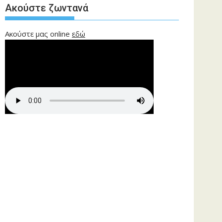
Ακούστε ζωντανά
Ακούστε μας online
εδώ