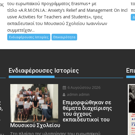
του ευρωπαϊκού προγράμματος Erasmus+ με
το
ας
τίτλο «A.R.M.ON.I.A.: Anxiety’s Relief and Management On Incl
πα
usive Activities for Teachers and Students», τρεις
Δ
εκπαιδευτικοί του Μουσικού Σχολείου Ιωαννίνων
συμμετείχαν...
Ενδιαφέρουσες Ιστορίες
Επικαιρότητα
Ενδιαφέρουσες Ιστορίες
Επ
6 Αυγούστου 2026
admin admin
ς
Eπιμορφώθηκαν σε
ο,
θέματα διαχείρισης
του άγχους
»
εκπαιδευτικοί του
Μουσικού Σχολείου
Στο πλαίσιο της υλοποίησης του ευρωπαϊκού
ου