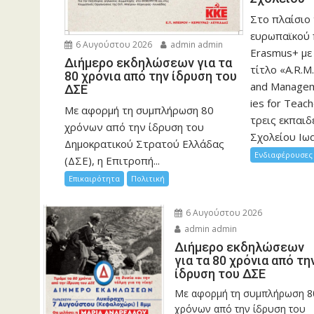
Στο πλαίσιο
ευρωπαϊκού
6 Αυγούστου 2026
admin admin
Erasmus+ με
Διήμερο εκδηλώσεων για τα
τίτλο «A.R.M.
80 χρόνια από την ίδρυση του
and Manageme
ΔΣΕ
ies for Teac
Με αφορμή τη συμπλήρωση 80
τρεις εκπαιδ
χρόνων από την ίδρυση του
Σχολείου Ιωα
Δημοκρατικού Στρατού Ελλάδας
Ενδιαφέρουσες 
(ΔΣΕ), η Επιτροπή...
Επικαιρότητα
Πολιτική
6 Αυγούστου 2026
admin admin
Διήμερο εκδηλώσεων
για τα 80 χρόνια από τη
ίδρυση του ΔΣΕ
Με αφορμή τη συμπλήρωση 8
χρόνων από την ίδρυση του