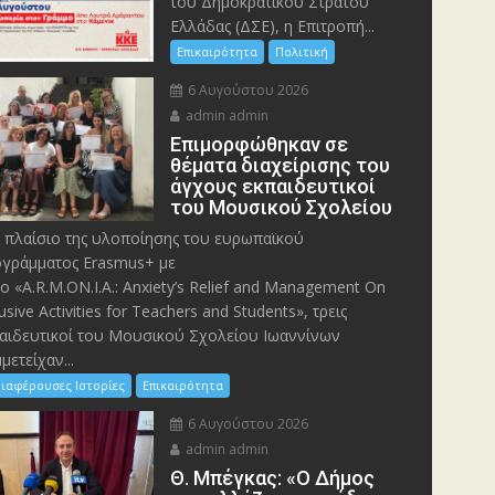
του Δημοκρατικού Στρατού
Ελλάδας (ΔΣΕ), η Επιτροπή...
Επικαιρότητα
Πολιτική
6 Αυγούστου 2026
admin admin
Eπιμορφώθηκαν σε
θέματα διαχείρισης του
άγχους εκπαιδευτικοί
του Μουσικού Σχολείου
 πλαίσιο της υλοποίησης του ευρωπαϊκού
γράμματος Erasmus+ με
λο «A.R.M.ON.I.A.: Anxiety’s Relief and Management On
lusive Activities for Teachers and Students», τρεις
αιδευτικοί του Μουσικού Σχολείου Ιωαννίνων
μετείχαν...
ιαφέρουσες Ιστορίες
Επικαιρότητα
6 Αυγούστου 2026
admin admin
Θ. Μπέγκας: «Ο Δήμος