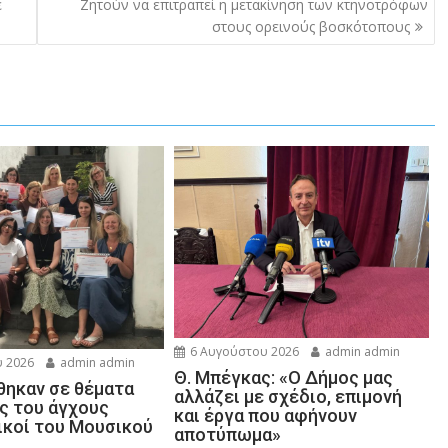
ε
Ζητούν να επιτραπεί η μετακίνηση των κτηνοτρόφων
στους ορεινούς βοσκότοπους
6 Αυγούστου 2026
admin admin
 2026
admin admin
Θ. Μπέγκας: «Ο Δήμος μας
ηκαν σε θέματα
αλλάζει με σχέδιο, επιμονή
ης του άγχους
και έργα που αφήνουν
ικοί του Μουσικού
αποτύπωμα»