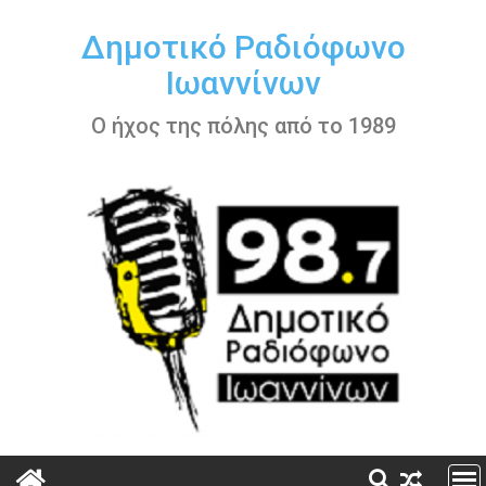
Περάστε
στο
Δημοτικό Ραδιόφωνο
περιεχόμενο
Ιωαννίνων
Ο ήχος της πόλης από το 1989