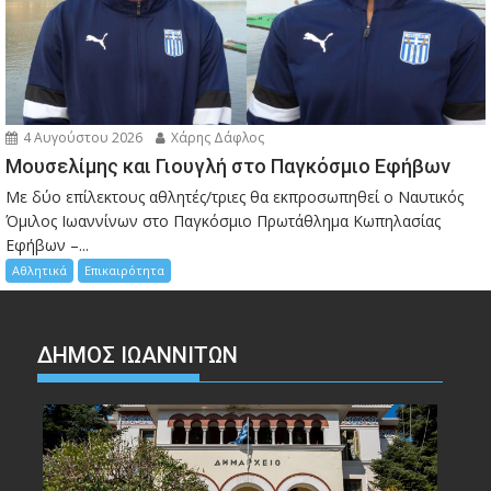
4 Αυγούστου 2026
Χάρης Δάφλος
Μουσελίμης και Γιουγλή στο Παγκόσμιο Εφήβων
Mε δύο επίλεκτους αθλητές/τριες θα εκπροσωπηθεί ο Ναυτικός
Όμιλος Ιωαννίνων στο Παγκόσμιο Πρωτάθλημα Κωπηλασίας
Εφήβων –...
Αθλητικά
Επικαιρότητα
ΔΗΜΟΣ ΙΩΑΝΝΙΤΩΝ