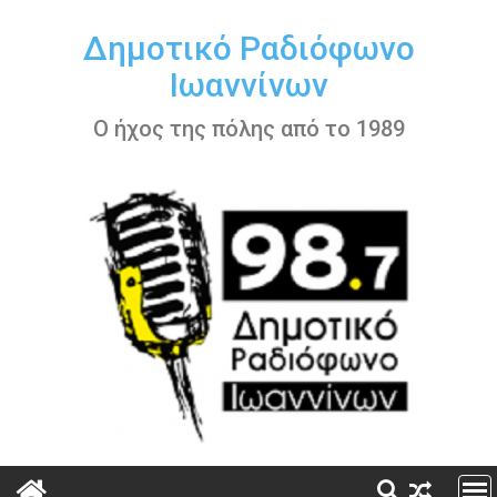
Περάστε
στο
Δημοτικό Ραδιόφωνο
περιεχόμενο
Ιωαννίνων
Ο ήχος της πόλης από το 1989