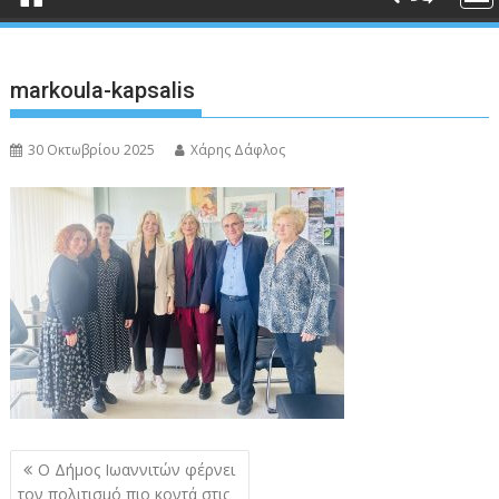
markoula-kapsalis
30 Οκτωβρίου 2025
Χάρης Δάφλος
Πλοήγηση
Ο Δήμος Ιωαννιτών φέρνει
άρθρων
τον πολιτισμό πιο κοντά στις