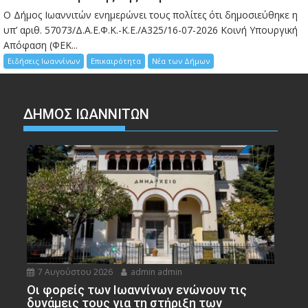
Ο Δήμος Ιωαννιτών ενημερώνει τους πολίτες ότι δημοσιεύθηκε η
υπ’ αριθ. 57073/Δ.Α.Ε.Φ.Κ.-Κ.Ε./Α325/16-07-2026 Κοινή Υπουργική
Απόφαση (ΦΕΚ...
Ειδήσεις Ιωαννίνων
Επικαιρότητα
Νέα των Δήμων
ΔΗΜΟΣ ΙΩΑΝΝΙΤΩΝ
7 Αυγούστου 2026
admin admin
Οι φορείς των Ιωαννίνων ενώνουν τις
δυνάμεις τους για τη στήριξη των