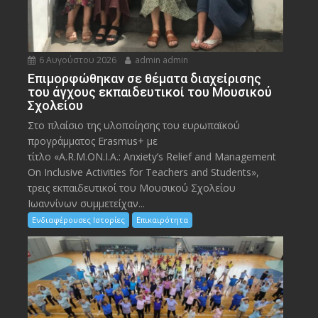
6 Αυγούστου 2026
admin admin
Eπιμορφώθηκαν σε θέματα διαχείρισης
του άγχους εκπαιδευτικοί του Μουσικού
Σχολείου
Στο πλαίσιο της υλοποίησης του ευρωπαϊκού
προγράμματος Erasmus+ με
τίτλο «A.R.M.ON.I.A.: Anxiety’s Relief and Management
On Inclusive Activities for Teachers and Students»,
τρεις εκπαιδευτικοί του Μουσικού Σχολείου
Ιωαννίνων συμμετείχαν...
Ενδιαφέρουσες Ιστορίες
Επικαιρότητα