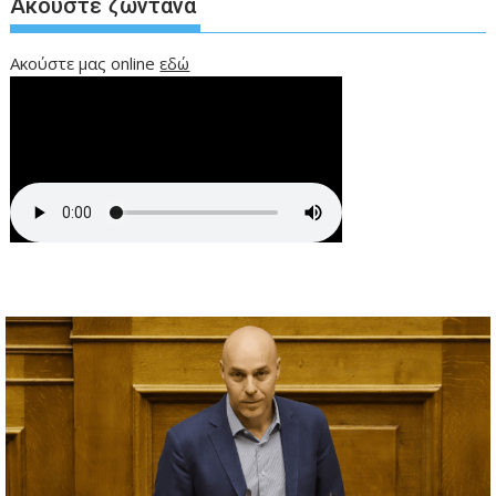
Ακούστε ζωντανά
Ακούστε μας online
εδώ