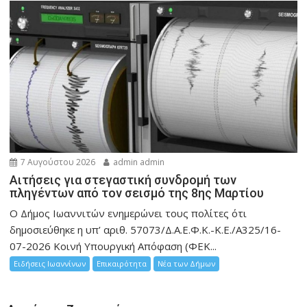
7 Αυγούστου 2026
admin admin
Αιτήσεις για στεγαστική συνδρομή των
πληγέντων από τον σεισμό της 8ης Μαρτίου
Ο Δήμος Ιωαννιτών ενημερώνει τους πολίτες ότι
δημοσιεύθηκε η υπ’ αριθ. 57073/Δ.Α.Ε.Φ.Κ.-Κ.Ε./Α325/16-
07-2026 Κοινή Υπουργική Απόφαση (ΦΕΚ...
Ειδήσεις Ιωαννίνων
Επικαιρότητα
Νέα των Δήμων