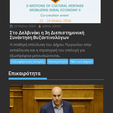
20 Μαΐου 2026
admin admin
Στο Δελβινάκι η 3η Διεπιστημονική
Συνάντηση Βυζαντινολόγων
Η σταθερή επένδυση του Δήμου Πωγωνίου στην
εκπαίδευση και η στρατηγική του επιλογή για
εξωστρέφεια μετουσιώνονται...
Ενδιαφέρουσες Ιστορίες
Επικαιρότητα
Νέα των Δήμων
Επικαιρότητα