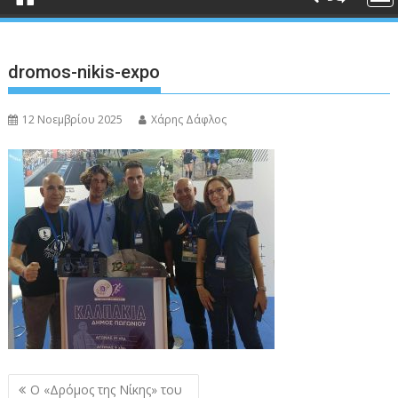
dromos-nikis-expo
12 Νοεμβρίου 2025
Χάρης Δάφλος
Πλοήγηση
Ο «Δρόμος της Νίκης» του