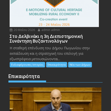
20 Μαΐου 2026
admin admin
Στο Δελβινάκι η 3η Διεπιστημονική
Συνάντηση Βυζαντινολόγων
Η σταθερή επένδυση του Δήμου Πωγωνίου στην
εκπαίδευση και η στρατηγική του επιλογή για
εξωστρέφεια μετουσιώνονται...
Ενδιαφέρουσες Ιστορίες
Επικαιρότητα
Νέα των Δήμων
Επικαιρότητα