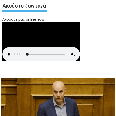
Ακούστε ζωντανά
Ακούστε μας online
εδώ