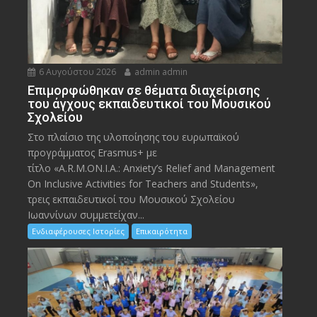
6 Αυγούστου 2026
admin admin
Eπιμορφώθηκαν σε θέματα διαχείρισης
του άγχους εκπαιδευτικοί του Μουσικού
Σχολείου
Στο πλαίσιο της υλοποίησης του ευρωπαϊκού
προγράμματος Erasmus+ με
τίτλο «A.R.M.ON.I.A.: Anxiety’s Relief and Management
On Inclusive Activities for Teachers and Students»,
τρεις εκπαιδευτικοί του Μουσικού Σχολείου
Ιωαννίνων συμμετείχαν...
Ενδιαφέρουσες Ιστορίες
Επικαιρότητα