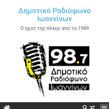
Περάστε
στο
Δημοτικό Ραδιόφωνο
περιεχόμενο
Ιωαννίνων
Ο ήχος της πόλης από το 1989