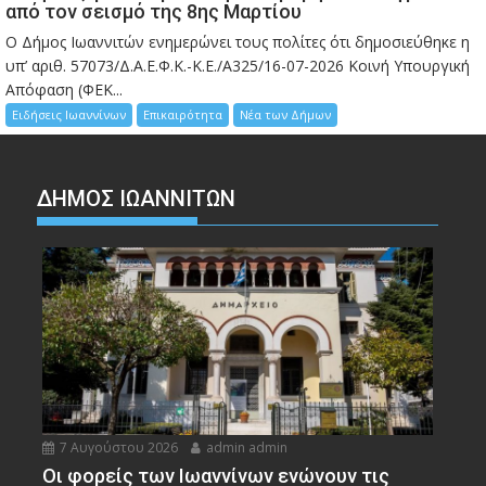
από τον σεισμό της 8ης Μαρτίου
Ο Δήμος Ιωαννιτών ενημερώνει τους πολίτες ότι δημοσιεύθηκε η
υπ’ αριθ. 57073/Δ.Α.Ε.Φ.Κ.-Κ.Ε./Α325/16-07-2026 Κοινή Υπουργική
Απόφαση (ΦΕΚ...
Ειδήσεις Ιωαννίνων
Επικαιρότητα
Νέα των Δήμων
ΔΗΜΟΣ ΙΩΑΝΝΙΤΩΝ
7 Αυγούστου 2026
admin admin
Οι φορείς των Ιωαννίνων ενώνουν τις