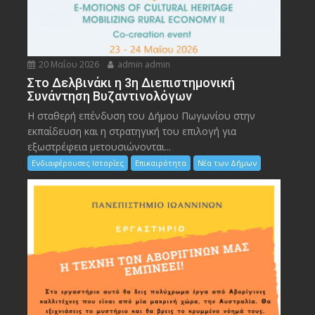
20 Μαΐου 2026
admin admin
Στο Δελβινάκι η 3η Διεπιστημονική
Συνάντηση Βυζαντινολόγων
Η σταθερή επένδυση του Δήμου Πωγωνίου στην
εκπαίδευση και η στρατηγική του επιλογή για
εξωστρέφεια μετουσιώνονται...
Ενδιαφέρουσες Ιστορίες
Επικαιρότητα
Νέα των Δήμων