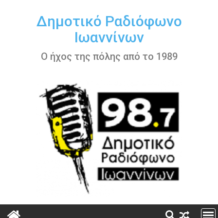
Περάστε
στο
Δημοτικό Ραδιόφωνο
περιεχόμενο
Ιωαννίνων
Ο ήχος της πόλης από το 1989