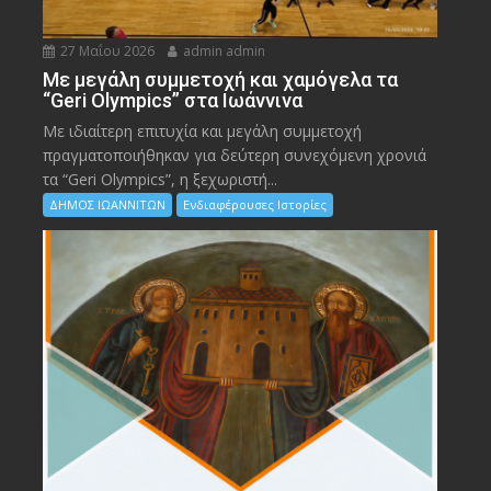
27 Μαΐου 2026
admin admin
Με μεγάλη συμμετοχή και χαμόγελα τα
“Geri Olympics” στα Ιωάννινα
Με ιδιαίτερη επιτυχία και μεγάλη συμμετοχή
πραγματοποιήθηκαν για δεύτερη συνεχόμενη χρονιά
τα “Geri Olympics”, η ξεχωριστή...
ΔΗΜΟΣ ΙΩΑΝΝΙΤΩΝ
Ενδιαφέρουσες Ιστορίες