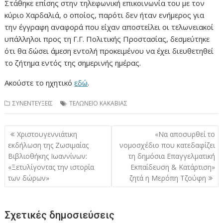
Στάθηκε επίσης στην τηλεφωνική επικοινωνία του με τον
κύριο Χαρδαλιά, ο οποίος, παρότι δεν ήταν ενήμερος για
την έγγραφη αναφορά που είχαν αποστείλει οι τελωνειακοί
υπάλληλοι προς τη Γ.Γ. Πολιτικής Προστασίας, δεσμεύτηκε
ότι θα δώσει άμεση εντολή προκειμένου να έχει διευθετηθεί
το ζήτημα εντός της σημερινής ημέρας.
Ακούστε το ηχητικό
εδώ
.
ΣΥΝΕΝΤΕΥΞΕΙΣ
ΤΕΛΩΝΕΙΟ ΚΑΚΑΒΙΑΣ
Πλοήγηση
Χριστουγεννιάτικη
«Να αποσυρθεί το
άρθρων
εκδήλωση της Ζωσιμαίας
νομοσχέδιο που κατεδαφίζει
Βιβλιοθήκης Ιωαννίνων:
τη δημόσια Επαγγελματική
«Ξετυλίγοντας την ιστορία
Εκπαίδευση & Κατάρτιση»
των δώρων»
ζητά η Μερόπη Τζούφη
Σχετικές δημοσιεύσεις