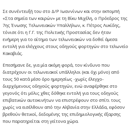
Σε συνέντευξή του στο Δ/Ρ Ιωαννίνων και στην εκπομπή
«Στα σημεία των καιρών» με τη Βίκυ Μιχέλη, ο Πρόεδρος της
7ης Ένωσης Τελωνειακών Υπαλλήλων, κ. Πέτρος Λυκίδης,
τόνισε ότι η Γ.Γ. της Πολιτικής Προστασίας δεν ήταν
ενήμερη για το αίτημα των τελωνειακών να δοθεί άμεσα
εντολή για ελέγχους στους οδηγούς φορτηγών στο τελωνείο
Κακαβιάς.
Επεσήμανε δε, για μία ακόμη φορά, τον κίνδυνο που
διατρέχουν οι τελωνειακοί υπάλληλοι (και όχι μόνο) από
τους 50 κατά μέσο όρο ημερησίως -χωρίς έλεγχο-
διερχόμενους οδηγούς φορτηγών, ενώ αναφέρθηκε στο
γεγονός ότι μόλις χθες δόθηκε εντολή για τους οδηγούς
επιβατικών αυτοκινήτων να επιστρέφουν στο σπίτι τους
χωρίς να εισέλθουν από την Αλβανία στην Ελλάδα, εφόσον
βρεθούν θετικοί, δεδομένης της επιδημιολογικής έξαρσης
που παρατηρείται στη γείτονα χώρα.