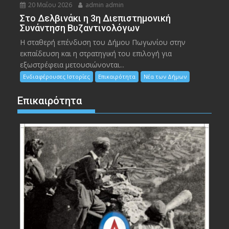
20 Μαΐου 2026
admin admin
Στο Δελβινάκι η 3η Διεπιστημονική
Συνάντηση Βυζαντινολόγων
Η σταθερή επένδυση του Δήμου Πωγωνίου στην
εκπαίδευση και η στρατηγική του επιλογή για
εξωστρέφεια μετουσιώνονται...
Ενδιαφέρουσες Ιστορίες
Επικαιρότητα
Νέα των Δήμων
Επικαιρότητα