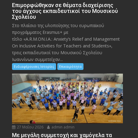
Eπιμορφώθηκαν σε θέματα διαχείρισης
του άγχους εκπαιδευτικοί του Μουσικού
Σχολείου
Στο πλαίσιο της υλοποίησης του ευρωπαϊκού
προγράμματος Erasmus+ με
τίτλο «A.R.M.ON.I.A.: Anxiety’s Relief and Management
On Inclusive Activities for Teachers and Students»,
τρεις εκπαιδευτικοί του Μουσικού Σχολείου
Ιωαννίνων συμμετείχαν...
Ενδιαφέρουσες Ιστορίες
Επικαιρότητα
27 Μαΐου 2026
admin admin
Με μεγάλη συμμετοχή και χαμόγελα τα