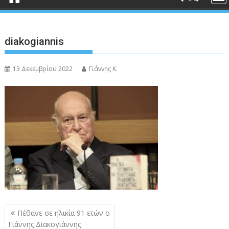
diakogiannis
13 Δεκεμβρίου 2022
Γιάννης Κ.
Πλοήγηση
Πέθανε σε ηλικία 91 ετών ο
άρθρων
Γιάννης Διακογιάννης