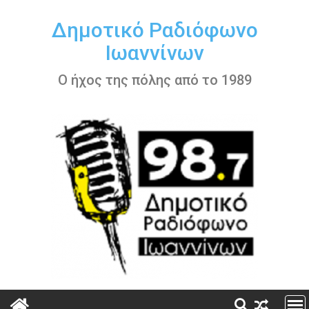
Περάστε
στο
Δημοτικό Ραδιόφωνο
περιεχόμενο
Ιωαννίνων
Ο ήχος της πόλης από το 1989