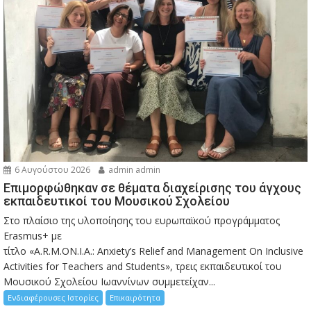
6 Αυγούστου 2026
admin admin
Eπιμορφώθηκαν σε θέματα διαχείρισης του άγχους
εκπαιδευτικοί του Μουσικού Σχολείου
Στο πλαίσιο της υλοποίησης του ευρωπαϊκού προγράμματος
Erasmus+ με
τίτλο «A.R.M.ON.I.A.: Anxiety’s Relief and Management On Inclusive
Activities for Teachers and Students», τρεις εκπαιδευτικοί του
Μουσικού Σχολείου Ιωαννίνων συμμετείχαν...
Ενδιαφέρουσες Ιστορίες
Επικαιρότητα