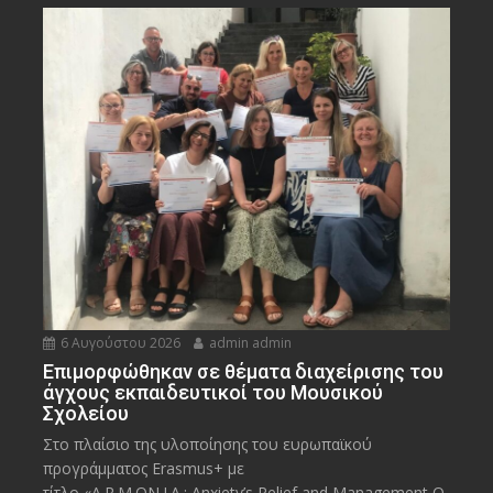
6 Αυγούστου 2026
admin admin
Eπιμορφώθηκαν σε θέματα διαχείρισης του
άγχους εκπαιδευτικοί του Μουσικού
Σχολείου
Στο πλαίσιο της υλοποίησης του ευρωπαϊκού
προγράμματος Erasmus+ με
τίτλο «A.R.M.ON.I.A.: Anxiety’s Relief and Management O