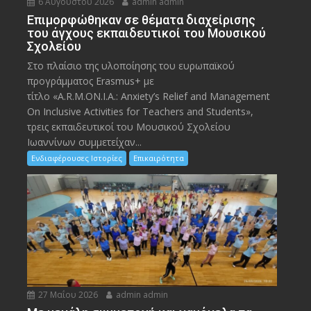
6 Αυγούστου 2026
admin admin
Eπιμορφώθηκαν σε θέματα διαχείρισης
του άγχους εκπαιδευτικοί του Μουσικού
Σχολείου
Στο πλαίσιο της υλοποίησης του ευρωπαϊκού
προγράμματος Erasmus+ με
τίτλο «A.R.M.ON.I.A.: Anxiety’s Relief and Management
On Inclusive Activities for Teachers and Students»,
τρεις εκπαιδευτικοί του Μουσικού Σχολείου
Ιωαννίνων συμμετείχαν...
Ενδιαφέρουσες Ιστορίες
Επικαιρότητα
27 Μαΐου 2026
admin admin