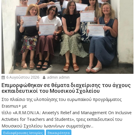
6 Αυγούστου 2026
admin admin
Eπιμορφώθηκαν σε θέματα διαχείρισης του άγχους
εκπαιδευτικοί του Μουσικού Σχολείου
Στο πλαίσιο της υλοποίησης του ευρωπαϊκού προγράμματος
Erasmus+ με
τίτλο «A.R.M.ON.I.A.: Anxiety’s Relief and Management On Inclusive
Activities for Teachers and Students», τρεις εκπαιδευτικοί του
Μουσικού Σχολείου Ιωαννίνων συμμετείχαν...
Ενδιαφέρουσες Ιστορίες
Επικαιρότητα