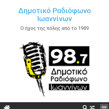
Περάστε
στο
Δημοτικό Ραδιόφωνο
περιεχόμενο
Ιωαννίνων
Ο ήχος της πόλης από το 1989