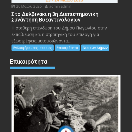
20 Μαΐου 2026
admin admin
Στο Δελβινάκι η 3η Διεπιστημονική
Συνάντηση Βυζαντινολόγων
Η σταθερή επένδυση του Δήμου Πωγωνίου στην
εκπαίδευση και η στρατηγική του επιλογή για
εξωστρέφεια μετουσιώνονται...
Ενδιαφέρουσες Ιστορίες
Επικαιρότητα
Νέα των Δήμων
Επικαιρότητα