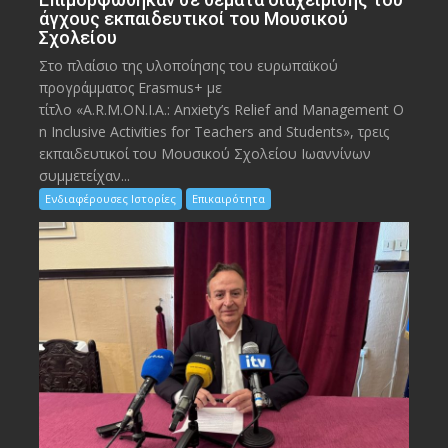
άγχους εκπαιδευτικοί του Μουσικού
Σχολείου
Στο πλαίσιο της υλοποίησης του ευρωπαϊκού
προγράμματος Erasmus+ με
τίτλο «A.R.M.ON.I.A.: Anxiety’s Relief and Management O
n Inclusive Activities for Teachers and Students», τρεις
εκπαιδευτικοί του Μουσικού Σχολείου Ιωαννίνων
συμμετείχαν...
Ενδιαφέρουσες Ιστορίες
Επικαιρότητα