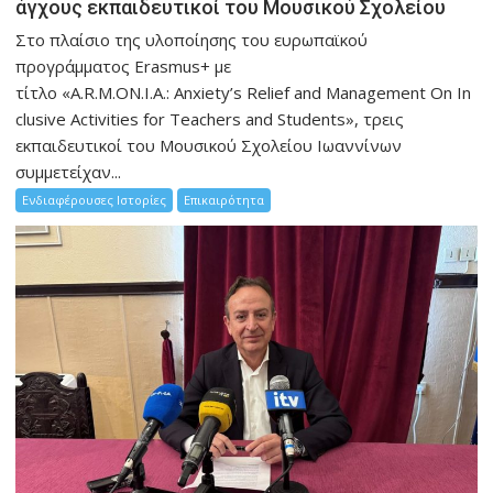
άγχους εκπαιδευτικοί του Μουσικού Σχολείου
Στο πλαίσιο της υλοποίησης του ευρωπαϊκού
προγράμματος Erasmus+ με
τίτλο «A.R.M.ON.I.A.: Anxiety’s Relief and Management On In
clusive Activities for Teachers and Students», τρεις
εκπαιδευτικοί του Μουσικού Σχολείου Ιωαννίνων
συμμετείχαν...
Ενδιαφέρουσες Ιστορίες
Επικαιρότητα