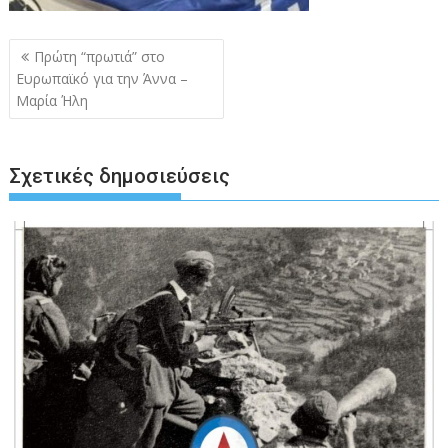
Πλοήγηση
Πρώτη “πρωτιά” στο
άρθρων
Ευρωπαϊκό για την Άννα –
Μαρία Ήλη
Σχετικές δημοσιεύσεις