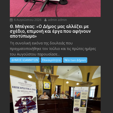
6 Αυγούστου 2026
admin admin
Θ. Μπέγκας: «Ο Δήμος μας αλλάζει με
σχέδιο, επιμονή και έργα που αφήνουν
αποτύπωμα»
Τη συνολική εικόνα της δουλειάς που
πραγματοποιήθηκε τον Ιούλιο και τις πρώτες ημέρες
του Αυγούστου παρουσίασε...
ΔΗΜΟΣ ΙΩΑΝΝΙΤΩΝ
Επικαιρότητα
Νέα των Δήμων