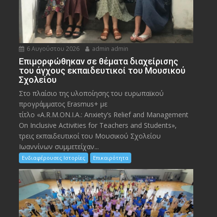
6 Αυγούστου 2026
admin admin
Eπιμορφώθηκαν σε θέματα διαχείρισης
του άγχους εκπαιδευτικοί του Μουσικού
Σχολείου
Στο πλαίσιο της υλοποίησης του ευρωπαϊκού
προγράμματος Erasmus+ με
τίτλο «A.R.M.ON.I.A.: Anxiety’s Relief and Management
On Inclusive Activities for Teachers and Students»,
τρεις εκπαιδευτικοί του Μουσικού Σχολείου
Ιωαννίνων συμμετείχαν...
Ενδιαφέρουσες Ιστορίες
Επικαιρότητα