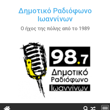
Περάστε
στο
Δημοτικό Ραδιόφωνο
περιεχόμενο
Ιωαννίνων
Ο ήχος της πόλης από το 1989