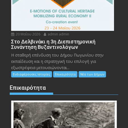
20 Μαΐου 2026
admin admin
Στο Δελβινάκι η 3η Διεπιστημονική
Συνάντηση Βυζαντινολόγων
Η σταθερή επένδυση του Δήμου Πωγωνίου στην
εκπαίδευση και η στρατηγική του επιλογή για
εξωστρέφεια μετουσιώνονται...
Ενδιαφέρουσες Ιστορίες
Επικαιρότητα
Νέα των Δήμων
Επικαιρότητα