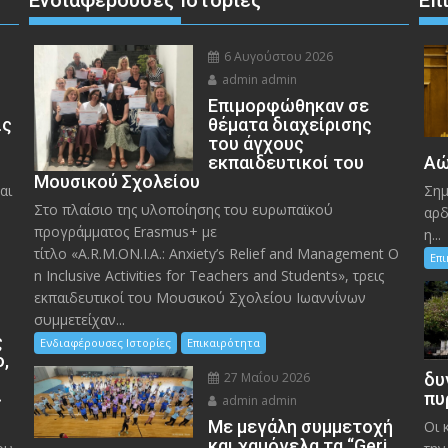
6 Αυγούστου 2026
admin admin
Eπιμορφώθηκαν σε
ις
θέματα διαχείρισης
του άγχους
εκπαιδευτικοί του
Αώ
Μουσικού Σχολείου
αι
Σημ
Στο πλαίσιο της υλοποίησης του ευρωπαϊκού
αρδ
προγράμματος Erasmus+ με
η...
τίτλο «A.R.M.ON.I.A.: Anxiety’s Relief and Management O
Επ
n Inclusive Activities for Teachers and Students», τρεις
εκπαιδευτικοί του Μουσικού Σχολείου Ιωαννίνων
συμμετείχαν...
ς
Ενδιαφέρουσες Ιστορίες
Επικαιρότητα
ο,
27 Μαΐου 2026
δυ
»
πυ
admin admin
Με μεγάλη συμμετοχή
Οι 
και χαμόγελα τα “Geri