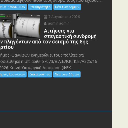
 Bοιωτία άφησαν πίσω τους ανθρώπους που έχασαν...
ΜΟΣ ΙΩΑΝΝΙΤΩΝ
Επικαιρότητα
Νέα των Δήμων
7 Αυγούστου 2026
admin admin
Αιτήσεις για
στεγαστική συνδρομή
ν πληγέντων από τον σεισμό της 8ης
ρτίου
ήμος Ιωαννιτών ενημερώνει τους πολίτες ότι
οσιεύθηκε η υπ’ αριθ. 57073/Δ.Α.Ε.Φ.Κ.-Κ.Ε./Α325/16-
2026 Κοινή Υπουργική Απόφαση (ΦΕΚ...
ήσεις Ιωαννίνων
Επικαιρότητα
Νέα των Δήμων