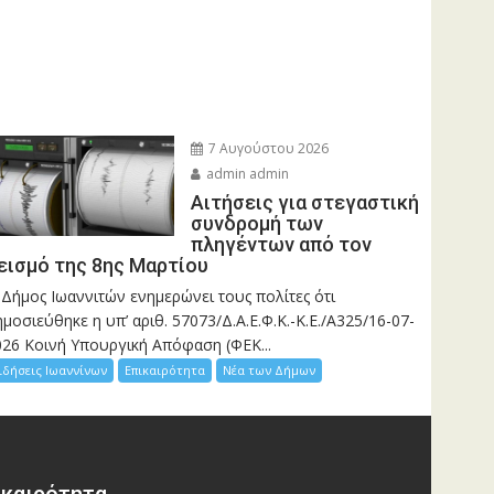
7 Αυγούστου 2026
admin admin
Αιτήσεις για στεγαστική
συνδρομή των
πληγέντων από τον
εισμό της 8ης Μαρτίου
 Δήμος Ιωαννιτών ενημερώνει τους πολίτες ότι
μοσιεύθηκε η υπ’ αριθ. 57073/Δ.Α.Ε.Φ.Κ.-Κ.Ε./Α325/16-07-
026 Κοινή Υπουργική Απόφαση (ΦΕΚ...
ιδήσεις Ιωαννίνων
Επικαιρότητα
Νέα των Δήμων
ικαιρότητα