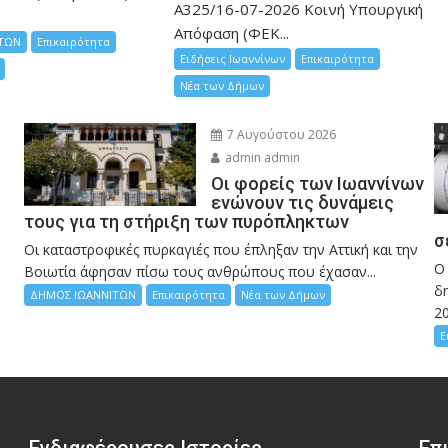
Α325/16-07-2026 Κοινή Υπουργική
Απόφαση (ΦΕΚ...
ΤΩΝ
Επικαιρότητα
Ειδήσεις Ιωαννίνων
Επικαιρότητα
Νέα των Δήμων
7 Αυγούστου 2026
admin admin
Οι φορείς των Ιωαννίνων
ενώνουν τις δυνάμεις
τους για τη στήριξη των πυρόπληκτων
σ
Οι καταστροφικές πυρκαγιές που έπληξαν την Αττική και την
Ο
Bοιωτία άφησαν πίσω τους ανθρώπους που έχασαν...
δη
ΔΗΜΟΣ ΙΩΑΝΝΙΤΩΝ
Επικαιρότητα
Νέα των Δήμων
2
Ε
Ενδιαφέρουσες Ιστορίες
Επ