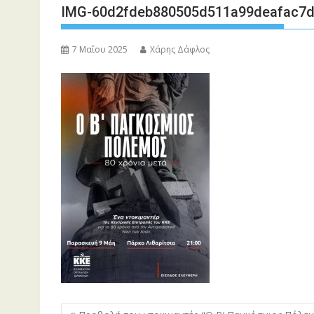
IMG-60d2fdeb880505d511a99deafac7
7 Μαΐου 2025
Χάρης Δάφλος
Πλοήγηση