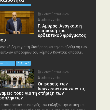
7 Αυγούστου 2026
admin admin
Γ. Αμυράς: Αναγκαία η
επισκευή του
αρδευτικού φράγματος
ου
αντικό βήμα για τη διατήρηση και την αναβάθμιση των
ευτικών υποδομών του κάμπου Κόνιτσας αποτελεί
ικαιρότητα
Πολιτική
7 Αυγούστου 2026
admin admin
Οι φορείς των
Ιωαννίνων ενώνουν τις
νάμεις τους για τη στήριξη των
ρόπληκτων
καταστροφικές πυρκαγιές που έπληξαν την Αττική και