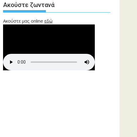
Ακούστε ζωντανά
Ακούστε μας online
εδώ