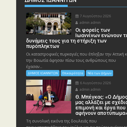
7 Αυγούστου 2026
admin admin
Οι φορείς των
Ιωαννίνων ενώνουν τ
δυνάμεις τους για τη στήριξη των
πυρόπληκτων
Οι καταστροφικές πυρκαγιές που έπληξαν την Αττική κ
την Bοιωτία άφησαν πίσω τους ανθρώπους που
έχασαν...
ΔΗΜΟΣ ΙΩΑΝΝΙΤΩΝ
Επικαιρότητα
Νέα των Δήμων
6 Αυγούστου 2026
admin admin
Θ. Μπέγκας: «Ο Δήμο
μας αλλάζει με σχέδι
επιμονή και έργα που
αφήνουν αποτύπωμα
Τη συνολική εικόνα της δουλειάς που