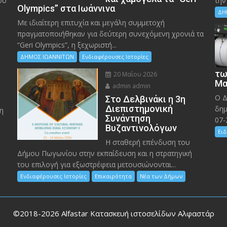
ου
την
Olympics” στα Ιωάννινα
ΔΗ
Με ιδιαίτερη επιτυχία και μεγάλη συμμετοχή
πραγματοποιήθηκαν για δεύτερη συνεχόμενη χρονιά τα
“Geri Olympics”, η ξεχωριστή...
ΔΗΜΟΣ ΙΩΑΝΝΙΤΩΝ
Ενδιαφέρουσες Ιστορίες
τω
20 Μαΐου 2026
Μα
admin admin
Ο Δ
Στο Δελβινάκι η 3η
Διεπιστημονική
δημ
η
Συνάντηση
07-
Βυζαντινολόγων
Ειδ
Η σταθερή επένδυση του
Δήμου Πωγωνίου στην εκπαίδευση και η στρατηγική
του επιλογή για εξωστρέφεια μετουσιώνονται...
Ενδιαφέρουσες Ιστορίες
Επικαιρότητα
Νέα των Δήμων
©2018-2026
Alfastar Κατασκευή ιστοσελίδων Αλφαστάρ