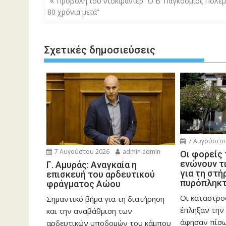
Προβολή του ντοκιμαντέρ “Ο Β’ Παγκόσμιος Πόλεμ
άρθρων
80 χρόνια μετά”
Σχετικές δημοσιεύσεις
7 Αυγούστου
7 Αυγούστου 2026
admin admin
Οι φορείς
ενώνουν τ
Γ. Αμυράς: Αναγκαία η
για τη στή
επισκευή του αρδευτικού
πυρόπληκ
φράγματος Αώου
Οι καταστρο
Σημαντικό βήμα για τη διατήρηση
έπληξαν την 
και την αναβάθμιση των
άφησαν πίσ
αρδευτικών υποδομών του κάμπου