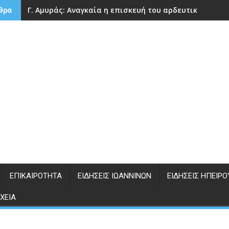
Γ. Αμυράς: Αναγκαία η επισκευή του αρδευτικού φρά
θρα
ΕΠΙΚΑΙΡΌΤΗΤΑ
ΕΙΔΉΣΕΙΣ ΙΩΑΝΝΊΝΩΝ
ΕΙΔΉΣΕΙΣ ΗΠΕΊΡΟ
ΧΕΊΑ