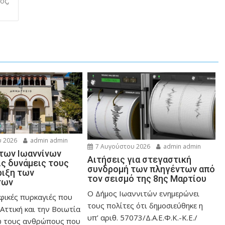
ος,
 2026
admin admin
7 Αυγούστου 2026
admin admin
 των Ιωαννίνων
Αιτήσεις για στεγαστική
ις δυνάμεις τους
συνδρομή των πληγέντων από
ριξη των
τον σεισμό της 8ης Μαρτίου
των
Ο Δήμος Ιωαννιτών ενημερώνει
φικές πυρκαγιές που
τους πολίτες ότι δημοσιεύθηκε η
Αττική και την Bοιωτία
υπ’ αριθ. 57073/Δ.Α.Ε.Φ.Κ.-Κ.Ε./
ω τους ανθρώπους που