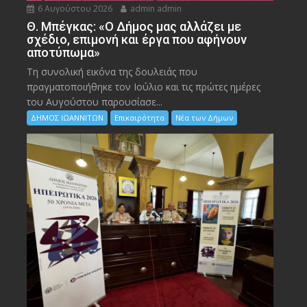
6 Αυγούστου 2026
admin admin
Θ. Μπέγκας: «Ο Δήμος μας αλλάζει με
σχέδιο, επιμονή και έργα που αφήνουν
αποτύπωμα»
Τη συνολική εικόνα της δουλειάς που
πραγματοποιήθηκε τον Ιούλιο και τις πρώτες ημέρες
του Αυγούστου παρουσίασε...
ΔΗΜΟΣ ΙΩΑΝΝΙΤΩΝ
Επικαιρότητα
Νέα των Δήμων