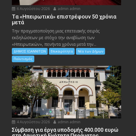
6 Αυγούστου 2026
admin admin
Tα «Ηπειρωτικά» επιστρέφουν 50 χρόνια
μετά
Την πραγματοποίηση μιας επετειακής σειράς
εκδηλώσεων με στόχο την αναβίωση των
«Ηπειρωτικών», πενήντα χρόνια μετά την...
ΔΗΜΟΣ ΙΩΑΝΝΙΤΩΝ
Επικαιρότητα
Νέα των Δήμων
Πολιτισμός
4 Αυγούστου 2026
admin admin
Σύμβαση για έργα υποδομής 400.000 ευρώ
στη Δημοτική Ενότητα Περάματος