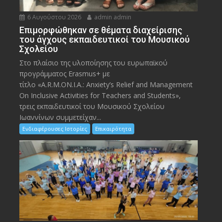
6 Αυγούστου 2026
admin admin
Eπιμορφώθηκαν σε θέματα διαχείρισης
του άγχους εκπαιδευτικοί του Μουσικού
Σχολείου
Στο πλαίσιο της υλοποίησης του ευρωπαϊκού
προγράμματος Erasmus+ με
τίτλο «A.R.M.ON.I.A.: Anxiety’s Relief and Management
On Inclusive Activities for Teachers and Students»,
τρεις εκπαιδευτικοί του Μουσικού Σχολείου
Ιωαννίνων συμμετείχαν...
Ενδιαφέρουσες Ιστορίες
Επικαιρότητα