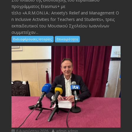
προγράμματος Erasmus+ με
τίτλο «A.R.M.ON.I.A.: Anxiety’s Relief and Management O
n Inclusive Activities for Teachers and Students», τρεις
εκπαιδευτικοί του Μουσικού Σχολείου Ιωαννίνων
συμμετείχαν...
Ενδιαφέρουσες Ιστορίες
Επικαιρότητα
6 Αυγούστου 2026
admin admin