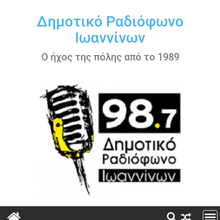
Περάστε
στο
Δημοτικό Ραδιόφωνο
περιεχόμενο
Ιωαννίνων
Ο ήχος της πόλης από το 1989