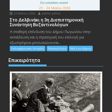
20 Μαΐου 2026
admin admin
Στο Δελβινάκι η 3η Διεπιστημονική
Συνάντηση Βυζαντινολόγων
Η σταθερή επένδυση του Δήμου Πωγωνίου στην
εκπαίδευση και η στρατηγική του επιλογή για
εξωστρέφεια μετουσιώνονται...
Ενδιαφέρουσες Ιστορίες
Επικαιρότητα
Νέα των Δήμων
Επικαιρότητα