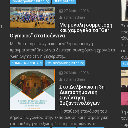
Ενδιαφέρουσες Ιστορίες
Επικαιρότητα
27 Μαΐου 2026
admin admin
Με μεγάλη συμμετοχή
η
Στο
και χαμόγελα τα “Geri
προ
Olympics” στα Ιωάννινα
τίτ
Με ιδιαίτερη επιτυχία και μεγάλη συμμετοχή
Inc
πραγματοποιήθηκαν για δεύτερη συνεχόμενη χρονιά τα
εκπ
“Geri Olympics”, η ξεχωριστή...
συμ
ΔΗΜΟΣ ΙΩΑΝΝΙΤΩΝ
Ενδιαφέρουσες Ιστορίες
Ενδ
20 Μαΐου 2026
admin admin
Στο Δελβινάκι η 3η
Διεπιστημονική
Συνάντηση
Βυζαντινολόγων
Η σταθερή επένδυση του
Τη 
Δήμου Πωγωνίου στην εκπαίδευση και η στρατηγική
τον
του επιλογή για εξωστρέφεια μετουσιώνονται...
παρ