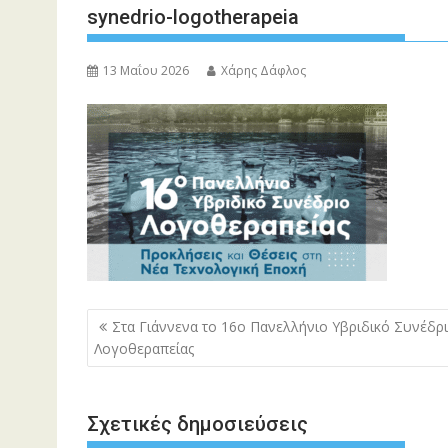
synedrio-logotherapeia
13 Μαΐου 2026
Χάρης Δάφλος
Πλοήγηση
Στα Γιάννενα το 16ο Πανελλήνιο Υβριδικό Συνέδρ
άρθρων
Λογοθεραπείας
Σχετικές δημοσιεύσεις