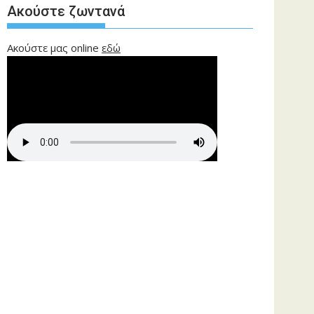
Ακούστε ζωντανά
Ακούστε μας online
εδώ