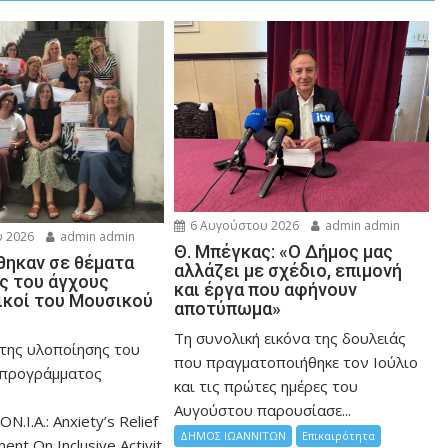
6 Αυγούστου 2026
admin admin
 2026
admin admin
Θ. Μπέγκας: «Ο Δήμος μας
ηκαν σε θέματα
αλλάζει με σχέδιο, επιμονή
ης του άγχους
και έργα που αφήνουν
ικοί του Μουσικού
αποτύπωμα»
Τη συνολική εικόνα της δουλειάς
 της υλοποίησης του
που πραγματοποιήθηκε τον Ιούλιο
 προγράμματος
και τις πρώτες ημέρες του
Αυγούστου παρουσίασε...
ON.I.A.: Anxiety’s Relief
ΔΗΜΟΣ ΙΩΑΝΝΙΤΩΝ
Επικαιρότητα
nt On Inclusive Activit