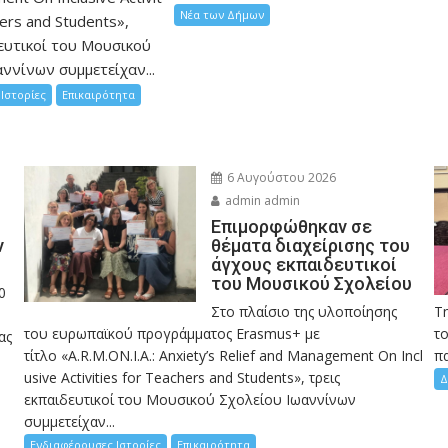
Νέα των Δήμων
hers and Students»,
ευτικοί του Μουσικού
ννίνων συμμετείχαν...
Ιστορίες
Επικαιρότητα
6 Αυγούστου 2026
admin admin
Eπιμορφώθηκαν σε
ν
θέματα διαχείρισης του
άγχους εκπαιδευτικοί
του Μουσικού Σχολείου
0
Στο πλαίσιο της υλοποίησης
Τ
του ευρωπαϊκού προγράμματος Erasmus+ με
το
ας
τίτλο «A.R.M.ON.I.A.: Anxiety’s Relief and Management On Incl
πα
usive Activities for Teachers and Students», τρεις
Δ
εκπαιδευτικοί του Μουσικού Σχολείου Ιωαννίνων
συμμετείχαν...
Ενδιαφέρουσες Ιστορίες
Επικαιρότητα