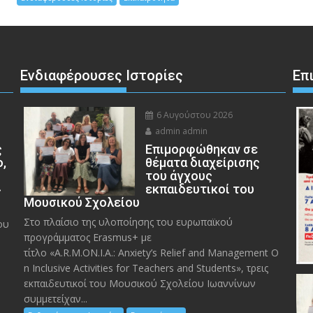
Ενδιαφέρουσες Ιστορίες
Επ
6 Αυγούστου 2026
admin admin
ς
Eπιμορφώθηκαν σε
ο,
θέματα διαχείρισης
του άγχους
»
εκπαιδευτικοί του
Μουσικού Σχολείου
Στο πλαίσιο της υλοποίησης του ευρωπαϊκού
ου
προγράμματος Erasmus+ με
τίτλο «A.R.M.ON.I.A.: Anxiety’s Relief and Management O
n Inclusive Activities for Teachers and Students», τρεις
εκπαιδευτικοί του Μουσικού Σχολείου Ιωαννίνων
συμμετείχαν...