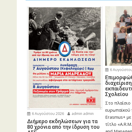
6 Αυγούστου
Eπιμορφώθ
διαχείρισ
εκπαιδευτ
Σχολείου
Στο πλαίσιο
ευρωπαϊκού
6 Αυγούστου 2026
admin admin
Erasmus+ με
Διήμερο εκδηλώσεων για τα
τίτλο «A.R.M.
80 χρόνια από την ίδρυση του
and Manageme