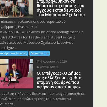
Eπιμορφώθηκαν σε
θέματα διαχείρισης του
άγχους εκπαιδευτικοί
του Μουσικού Σχολείου
 πλαίσιο της υλοποίησης του ευρωπαϊκού
γράμματος Erasmus+ με
λο «A.R.M.ON.I.A.: Anxiety’s Relief and Management On
lusive Activities for Teachers and Students», τρεις
αιδευτικοί του Μουσικού Σχολείου Ιωαννίνων
μετείχαν...
ιαφέρουσες Ιστορίες
Επικαιρότητα
6 Αυγούστου 2026
admin admin
Θ. Μπέγκας: «Ο Δήμος
μας αλλάζει με σχέδιο,
επιμονή και έργα που
αφήνουν αποτύπωμα»
συνολική εικόνα της δουλειάς που πραγματοποιήθηκε
 Ιούλιο και τις πρώτες ημέρες του Αυγούστου
ουσίασε...