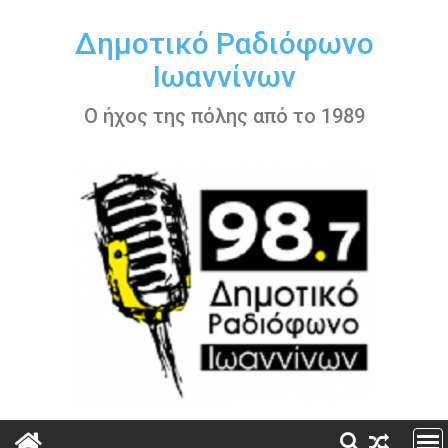
Περάστε
στο
Δημοτικό Ραδιόφωνο
περιεχόμενο
Ιωαννίνων
Ο ήχος της πόλης από το 1989