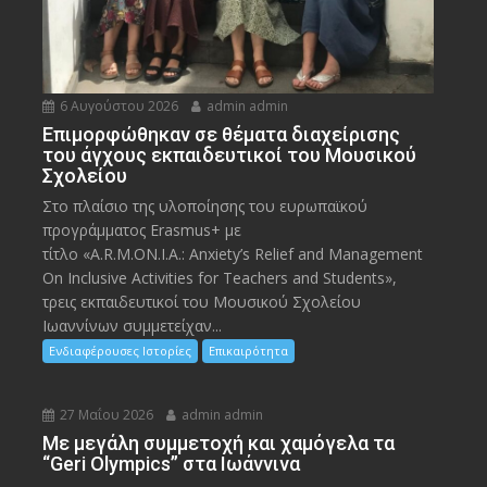
6 Αυγούστου 2026
admin admin
Eπιμορφώθηκαν σε θέματα διαχείρισης
του άγχους εκπαιδευτικοί του Μουσικού
Σχολείου
Στο πλαίσιο της υλοποίησης του ευρωπαϊκού
προγράμματος Erasmus+ με
τίτλο «A.R.M.ON.I.A.: Anxiety’s Relief and Management
On Inclusive Activities for Teachers and Students»,
τρεις εκπαιδευτικοί του Μουσικού Σχολείου
Ιωαννίνων συμμετείχαν...
Ενδιαφέρουσες Ιστορίες
Επικαιρότητα
27 Μαΐου 2026
admin admin
Με μεγάλη συμμετοχή και χαμόγελα τα
“Geri Olympics” στα Ιωάννινα