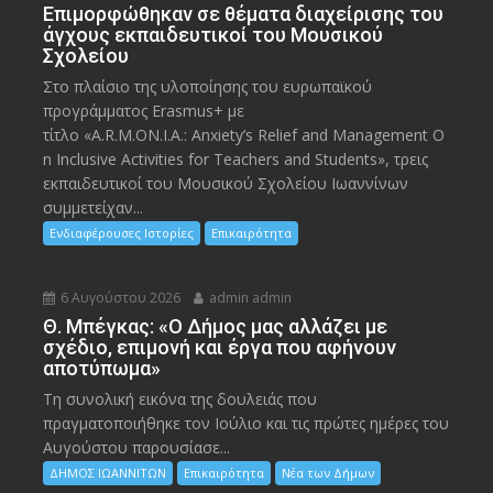
Eπιμορφώθηκαν σε θέματα διαχείρισης του
άγχους εκπαιδευτικοί του Μουσικού
Σχολείου
Στο πλαίσιο της υλοποίησης του ευρωπαϊκού
προγράμματος Erasmus+ με
τίτλο «A.R.M.ON.I.A.: Anxiety’s Relief and Management O
n Inclusive Activities for Teachers and Students», τρεις
εκπαιδευτικοί του Μουσικού Σχολείου Ιωαννίνων
συμμετείχαν...
Ενδιαφέρουσες Ιστορίες
Επικαιρότητα
6 Αυγούστου 2026
admin admin
Θ. Μπέγκας: «Ο Δήμος μας αλλάζει με
σχέδιο, επιμονή και έργα που αφήνουν
αποτύπωμα»
Τη συνολική εικόνα της δουλειάς που
πραγματοποιήθηκε τον Ιούλιο και τις πρώτες ημέρες του
Αυγούστου παρουσίασε...
ΔΗΜΟΣ ΙΩΑΝΝΙΤΩΝ
Επικαιρότητα
Νέα των Δήμων