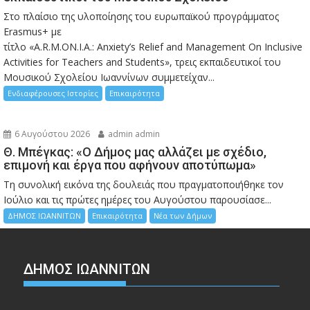
Στο πλαίσιο της υλοποίησης του ευρωπαϊκού προγράμματος
Erasmus+ με
τίτλο «A.R.M.ON.I.A.: Anxiety’s Relief and Management On Inclusive
Activities for Teachers and Students», τρεις εκπαιδευτικοί του
Μουσικού Σχολείου Ιωαννίνων συμμετείχαν...
Ενδιαφέρουσες Ιστορίες
Επικαιρότητα
6 Αυγούστου 2026
admin admin
Θ. Μπέγκας: «Ο Δήμος μας αλλάζει με σχέδιο,
επιμονή και έργα που αφήνουν αποτύπωμα»
Τη συνολική εικόνα της δουλειάς που πραγματοποιήθηκε τον
Ιούλιο και τις πρώτες ημέρες του Αυγούστου παρουσίασε...
ΔΗΜΟΣ ΙΩΑΝΝΙΤΩΝ
Επικαιρότητα
Νέα των Δήμων
ΔΗΜΟΣ ΙΩΑΝΝΙΤΩΝ