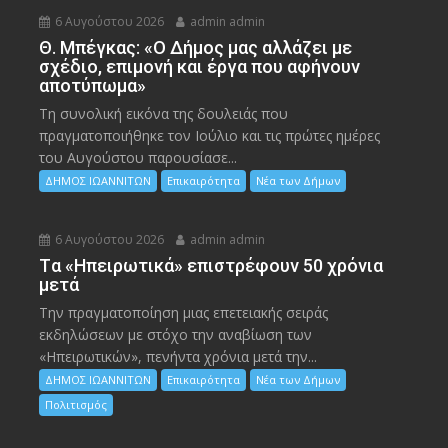
6 Αυγούστου 2026
admin admin
Θ. Μπέγκας: «Ο Δήμος μας αλλάζει με
σχέδιο, επιμονή και έργα που αφήνουν
αποτύπωμα»
Τη συνολική εικόνα της δουλειάς που
πραγματοποιήθηκε τον Ιούλιο και τις πρώτες ημέρες
του Αυγούστου παρουσίασε...
ΔΗΜΟΣ ΙΩΑΝΝΙΤΩΝ
Επικαιρότητα
Νέα των Δήμων
6 Αυγούστου 2026
admin admin
Tα «Ηπειρωτικά» επιστρέφουν 50 χρόνια
μετά
Την πραγματοποίηση μιας επετειακής σειράς
εκδηλώσεων με στόχο την αναβίωση των
«Ηπειρωτικών», πενήντα χρόνια μετά την...
ΔΗΜΟΣ ΙΩΑΝΝΙΤΩΝ
Επικαιρότητα
Νέα των Δήμων
Πολιτισμός