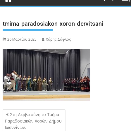
tmima-paradosiakon-xoron-dervitsani
26 Μαρτίου 2025
Χάρης Δάφλος
Πλοήγηση
Στη Δερβιτσάνη το Τμήμα
άρθρων
Παραδοσιακών Χορών Δήμου
Ιωαννίνων.