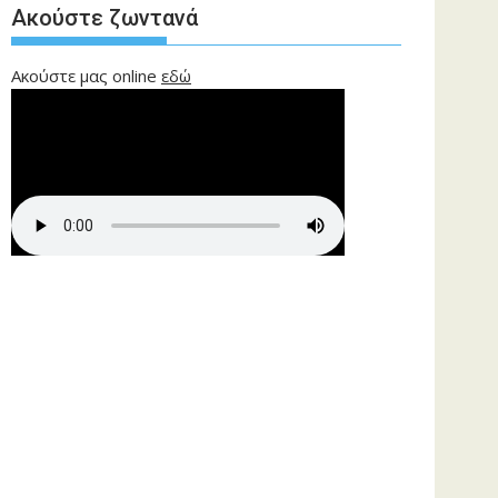
Ακούστε ζωντανά
Ακούστε μας online
εδώ