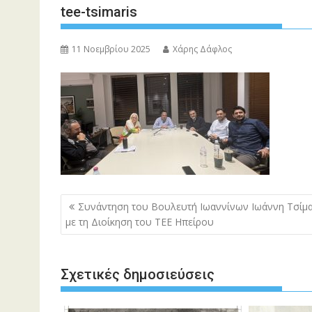
tee-tsimaris
11 Νοεμβρίου 2025
Χάρης Δάφλος
Πλοήγηση
Συνάντηση του Βουλευτή Ιωαννίνων Ιωάννη Τσίμ
άρθρων
με τη Διοίκηση του ΤΕΕ Ηπείρου
Σχετικές δημοσιεύσεις