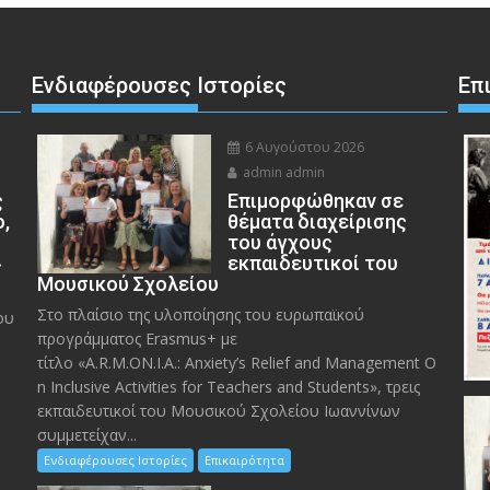
Ενδιαφέρουσες Ιστορίες
Επ
6 Αυγούστου 2026
admin admin
ς
Eπιμορφώθηκαν σε
ο,
θέματα διαχείρισης
του άγχους
»
εκπαιδευτικοί του
Μουσικού Σχολείου
Στο πλαίσιο της υλοποίησης του ευρωπαϊκού
ου
προγράμματος Erasmus+ με
τίτλο «A.R.M.ON.I.A.: Anxiety’s Relief and Management O
n Inclusive Activities for Teachers and Students», τρεις
εκπαιδευτικοί του Μουσικού Σχολείου Ιωαννίνων
συμμετείχαν...
Ενδιαφέρουσες Ιστορίες
Επικαιρότητα