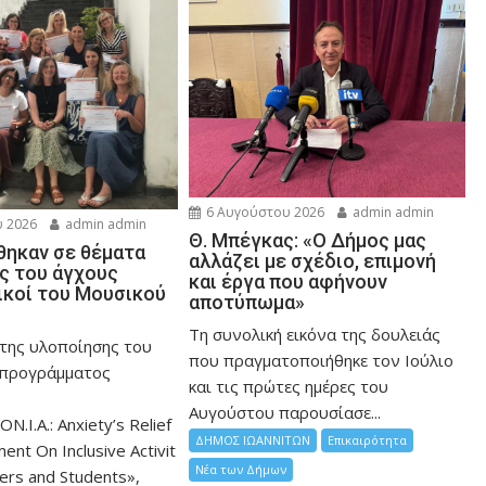
6 Αυγούστου 2026
admin admin
 2026
admin admin
Θ. Μπέγκας: «Ο Δήμος μας
ηκαν σε θέματα
αλλάζει με σχέδιο, επιμονή
ης του άγχους
και έργα που αφήνουν
ικοί του Μουσικού
αποτύπωμα»
Τη συνολική εικόνα της δουλειάς
 της υλοποίησης του
που πραγματοποιήθηκε τον Ιούλιο
 προγράμματος
και τις πρώτες ημέρες του
Αυγούστου παρουσίασε...
ON.I.A.: Anxiety’s Relief
ΔΗΜΟΣ ΙΩΑΝΝΙΤΩΝ
Επικαιρότητα
nt On Inclusive Activit
Νέα των Δήμων
hers and Students»,