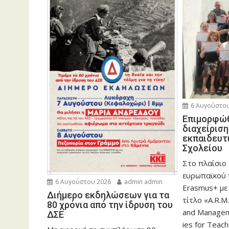
6 Αυγούστου
Eπιμορφώθ
διαχείρισ
εκπαιδευτ
Σχολείου
Στο πλαίσιο
ευρωπαϊκού
6 Αυγούστου 2026
admin admin
Erasmus+ με
Διήμερο εκδηλώσεων για τα
τίτλο «A.R.M.
80 χρόνια από την ίδρυση του
and Manageme
ΔΣΕ
ies for Teac