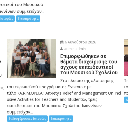
ευτικοί του Μουσικού
ννίνων συμμετείχαν...
Ιστορίες
Επικαιρότητα
6 Αυγούστου 2026
admin admin
Eπιμορφώθηκαν σε
ν
θέματα διαχείρισης του
άγχους εκπαιδευτικοί
του Μουσικού Σχολείου
0
Στο πλαίσιο της υλοποίησης
Τ
του ευρωπαϊκού προγράμματος Erasmus+ με
το
ας
τίτλο «A.R.M.ON.I.A.: Anxiety’s Relief and Management On Incl
πα
usive Activities for Teachers and Students», τρεις
Δ
εκπαιδευτικοί του Μουσικού Σχολείου Ιωαννίνων
συμμετείχαν...
Ενδιαφέρουσες Ιστορίες
Επικαιρότητα