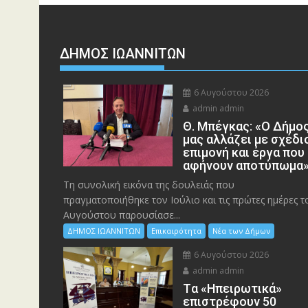
ΔΗΜΟΣ ΙΩΑΝΝΙΤΩΝ
6 Αυγούστου 2026
admin admin
Θ. Μπέγκας: «Ο Δήμο
μας αλλάζει με σχέδι
επιμονή και έργα που
αφήνουν αποτύπωμα
Τη συνολική εικόνα της δουλειάς που
πραγματοποιήθηκε τον Ιούλιο και τις πρώτες ημέρες τ
Αυγούστου παρουσίασε...
ΔΗΜΟΣ ΙΩΑΝΝΙΤΩΝ
Επικαιρότητα
Νέα των Δήμων
6 Αυγούστου 2026
admin admin
Tα «Ηπειρωτικά»
επιστρέφουν 50