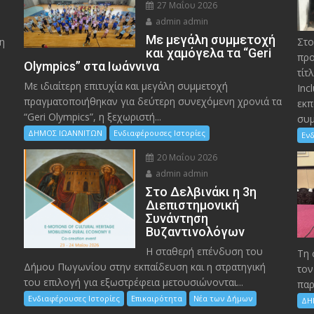
27 Μαΐου 2026
admin admin
Με μεγάλη συμμετοχή
η
Στο
και χαμόγελα τα “Geri
προ
Olympics” στα Ιωάννινα
τίτ
Με ιδιαίτερη επιτυχία και μεγάλη συμμετοχή
Inc
πραγματοποιήθηκαν για δεύτερη συνεχόμενη χρονιά τα
εκπ
“Geri Olympics”, η ξεχωριστή...
συμ
ΔΗΜΟΣ ΙΩΑΝΝΙΤΩΝ
Ενδιαφέρουσες Ιστορίες
Ενδ
20 Μαΐου 2026
admin admin
Στο Δελβινάκι η 3η
Διεπιστημονική
Συνάντηση
Βυζαντινολόγων
Η σταθερή επένδυση του
Τη 
Δήμου Πωγωνίου στην εκπαίδευση και η στρατηγική
τον
του επιλογή για εξωστρέφεια μετουσιώνονται...
παρ
Ενδιαφέρουσες Ιστορίες
Επικαιρότητα
Νέα των Δήμων
ΔΗ