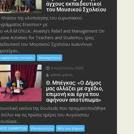
άγχους εκπαιδευτικοί
του Μουσικού Σχολείου
 πλαίσιο της υλοποίησης του ευρωπαϊκού
γράμματος Erasmus+ με
λο «A.R.M.ON.I.A.: Anxiety’s Relief and Management On
lusive Activities for Teachers and Students», τρεις
αιδευτικοί του Μουσικού Σχολείου Ιωαννίνων
μετείχαν...
ιαφέρουσες Ιστορίες
Επικαιρότητα
6 Αυγούστου 2026
admin admin
Θ. Μπέγκας: «Ο Δήμος
μας αλλάζει με σχέδιο,
επιμονή και έργα που
αφήνουν αποτύπωμα»
συνολική εικόνα της δουλειάς που πραγματοποιήθηκε
 Ιούλιο και τις πρώτες ημέρες του Αυγούστου
ουσίασε...
ΜΟΣ ΙΩΑΝΝΙΤΩΝ
Επικαιρότητα
Νέα των Δήμων