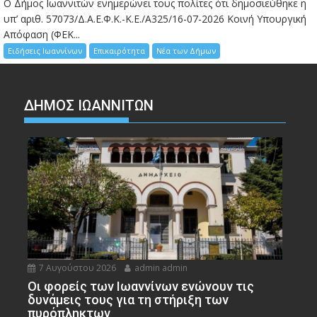
Ο Δήμος Ιωαννιτών ενημερώνει τους πολίτες ότι δημοσιεύθηκε η
υπ’ αριθ. 57073/Δ.Α.Ε.Φ.Κ.-Κ.Ε./Α325/16-07-2026 Κοινή Υπουργική
Απόφαση (ΦΕΚ...
Ειδήσεις Ιωαννίνων
Επικαιρότητα
Νέα των Δήμων
ΔΗΜΟΣ ΙΩΑΝΝΙΤΩΝ
7 Αυγούστου 2026
admin admin
Οι φορείς των Ιωαννίνων ενώνουν τις
δυνάμεις τους για τη στήριξη των
πυρόπληκτων