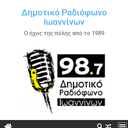
Περάστε
στο
Δημοτικό Ραδιόφωνο
περιεχόμενο
Ιωαννίνων
Ο ήχος της πόλης από το 1989