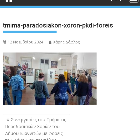
tmima-paradosiakon-xoron-pkdi-foreis
12 Νοεμβρίου 2024
Χάρης Δάφλος
Πλοήγηση
Συνεργασίες του Τμήματος
άρθρων
Παραδοσιακών Χορών του
Δήμου Ιωαννιτών με φορείς