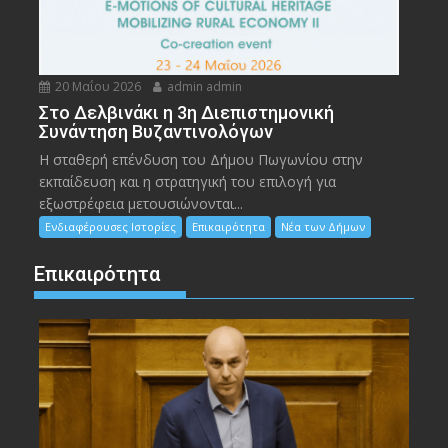
20 Μαΐου 2026
admin admin
Στο Δελβινάκι η 3η Διεπιστημονική
Συνάντηση Βυζαντινολόγων
Η σταθερή επένδυση του Δήμου Πωγωνίου στην
εκπαίδευση και η στρατηγική του επιλογή για
εξωστρέφεια μετουσιώνονται...
Ενδιαφέρουσες Ιστορίες
Επικαιρότητα
Νέα των Δήμων
Επικαιρότητα