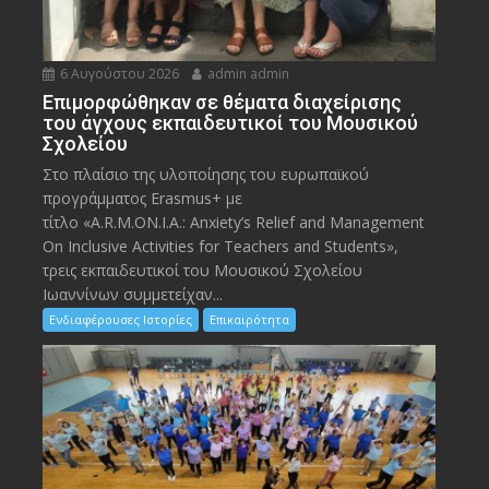
6 Αυγούστου 2026
admin admin
Eπιμορφώθηκαν σε θέματα διαχείρισης
του άγχους εκπαιδευτικοί του Μουσικού
Σχολείου
Στο πλαίσιο της υλοποίησης του ευρωπαϊκού
προγράμματος Erasmus+ με
τίτλο «A.R.M.ON.I.A.: Anxiety’s Relief and Management
On Inclusive Activities for Teachers and Students»,
τρεις εκπαιδευτικοί του Μουσικού Σχολείου
Ιωαννίνων συμμετείχαν...
Ενδιαφέρουσες Ιστορίες
Επικαιρότητα