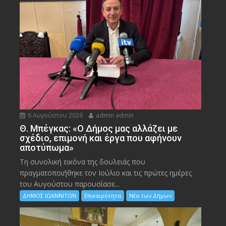
6 Αυγούστου 2026
admin admin
Θ. Μπέγκας: «Ο Δήμος μας αλλάζει με
σχέδιο, επιμονή και έργα που αφήνουν
αποτύπωμα»
Τη συνολική εικόνα της δουλειάς που
πραγματοποιήθηκε τον Ιούλιο και τις πρώτες ημέρες
του Αυγούστου παρουσίασε...
ΔΗΜΟΣ ΙΩΑΝΝΙΤΩΝ
Επικαιρότητα
Νέα των Δήμων