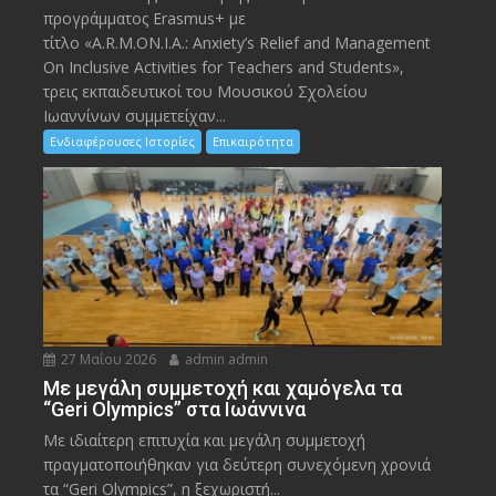
προγράμματος Erasmus+ με
τίτλο «A.R.M.ON.I.A.: Anxiety’s Relief and Management
On Inclusive Activities for Teachers and Students»,
τρεις εκπαιδευτικοί του Μουσικού Σχολείου
Ιωαννίνων συμμετείχαν...
Ενδιαφέρουσες Ιστορίες
Επικαιρότητα
27 Μαΐου 2026
admin admin
Με μεγάλη συμμετοχή και χαμόγελα τα
“Geri Olympics” στα Ιωάννινα
Με ιδιαίτερη επιτυχία και μεγάλη συμμετοχή
πραγματοποιήθηκαν για δεύτερη συνεχόμενη χρονιά
τα “Geri Olympics”, η ξεχωριστή...