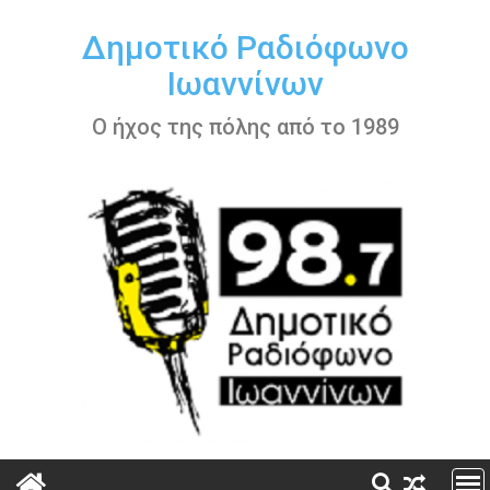
Περάστε
στο
Δημοτικό Ραδιόφωνο
περιεχόμενο
Ιωαννίνων
Ο ήχος της πόλης από το 1989