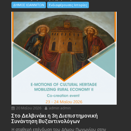
ΔΗΜΟΣ ΙΩΑΝΝΙΤΩΝ
Ενδιαφέρουσες Ιστορίες
20 Μαΐου 2026
admin admin
Στο Δελβινάκι η 3η Διεπιστημονική
Συνάντηση Βυζαντινολόγων
Η σταθερή επένδυση του Δήμου Πωγωνίου στην