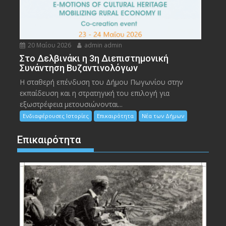
20 Μαΐου 2026
admin admin
Στο Δελβινάκι η 3η Διεπιστημονική
Συνάντηση Βυζαντινολόγων
Η σταθερή επένδυση του Δήμου Πωγωνίου στην
εκπαίδευση και η στρατηγική του επιλογή για
εξωστρέφεια μετουσιώνονται...
Ενδιαφέρουσες Ιστορίες
Επικαιρότητα
Νέα των Δήμων
Επικαιρότητα