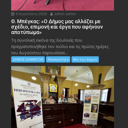
6 Αυγούστου 2026
admin admin
Θ. Μπέγκας: «Ο Δήμος μας αλλάζει με
σχέδιο, επιμονή και έργα που αφήνουν
αποτύπωμα»
Τη συνολική εικόνα της δουλειάς που
πραγματοποιήθηκε τον Ιούλιο και τις πρώτες ημέρες
του Αυγούστου παρουσίασε...
ΔΗΜΟΣ ΙΩΑΝΝΙΤΩΝ
Επικαιρότητα
Νέα των Δήμων