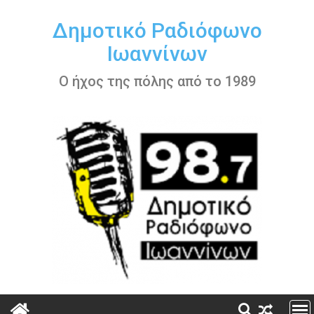
Περάστε
στο
Δημοτικό Ραδιόφωνο
περιεχόμενο
Ιωαννίνων
Ο ήχος της πόλης από το 1989