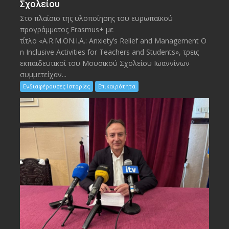
Σχολείου
Στο πλαίσιο της υλοποίησης του ευρωπαϊκού
προγράμματος Erasmus+ με
τίτλο «A.R.M.ON.I.A.: Anxiety’s Relief and Management O
n Inclusive Activities for Teachers and Students», τρεις
εκπαιδευτικοί του Μουσικού Σχολείου Ιωαννίνων
συμμετείχαν...
Ενδιαφέρουσες Ιστορίες
Επικαιρότητα