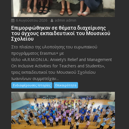
6 Αυγούστου 2026
admin admin
Eπιμορφώθηκαν σε θέματα διαχείρισης
του άγχους εκπαιδευτικοί του Μουσικού
Σχολείου
Στο πλαίσιο της υλοποίησης του ευρωπαϊκού
προγράμματος Erasmus+ με
τίτλο «A.R.M.ON.I.A.: Anxiety’s Relief and Management
On Inclusive Activities for Teachers and Students»,
τρεις εκπαιδευτικοί του Μουσικού Σχολείου
Ιωαννίνων συμμετείχαν...
Ενδιαφέρουσες Ιστορίες
Επικαιρότητα