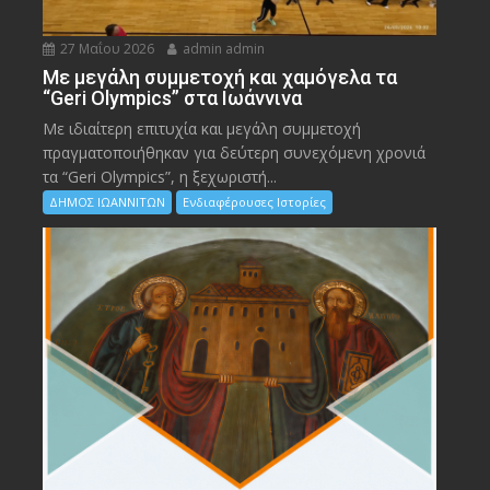
27 Μαΐου 2026
admin admin
Με μεγάλη συμμετοχή και χαμόγελα τα
“Geri Olympics” στα Ιωάννινα
Με ιδιαίτερη επιτυχία και μεγάλη συμμετοχή
πραγματοποιήθηκαν για δεύτερη συνεχόμενη χρονιά
τα “Geri Olympics”, η ξεχωριστή...
ΔΗΜΟΣ ΙΩΑΝΝΙΤΩΝ
Ενδιαφέρουσες Ιστορίες