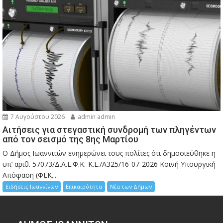
7 Αυγούστου 2026
admin admin
Αιτήσεις για στεγαστική συνδρομή των πληγέντων
από τον σεισμό της 8ης Μαρτίου
Ο Δήμος Ιωαννιτών ενημερώνει τους πολίτες ότι δημοσιεύθηκε η
υπ’ αριθ. 57073/Δ.Α.Ε.Φ.Κ.-Κ.Ε./Α325/16-07-2026 Κοινή Υπουργική
Απόφαση (ΦΕΚ...
Ειδήσεις Ιωαννίνων
Επικαιρότητα
Νέα των Δήμων