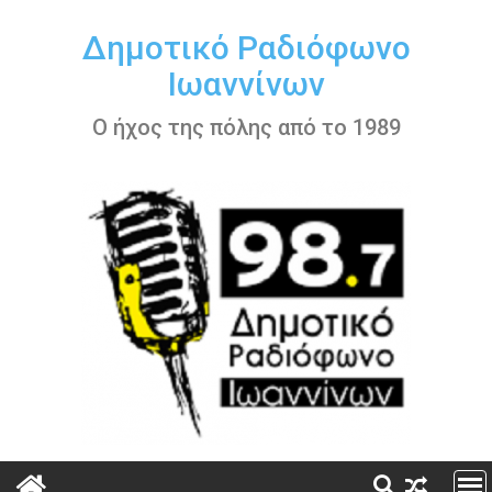
Περάστε
στο
Δημοτικό Ραδιόφωνο
περιεχόμενο
Ιωαννίνων
Ο ήχος της πόλης από το 1989