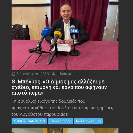
6 Αυγούστου 2026
admin admin
Θ. Μπέγκας: «Ο Δήμος μας αλλάζει με
σχέδιο, επιμονή και έργα που αφήνουν
αποτύπωμα»
Τη συνολική εικόνα της δουλειάς που
πραγματοποιήθηκε τον Ιούλιο και τις πρώτες ημέρες
του Αυγούστου παρουσίασε...
ΔΗΜΟΣ ΙΩΑΝΝΙΤΩΝ
Επικαιρότητα
Νέα των Δήμων