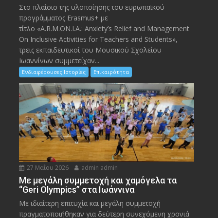
Στο πλαίσιο της υλοποίησης του ευρωπαϊκού
προγράμματος Erasmus+ με
τίτλο «A.R.M.ON.I.A.: Anxiety’s Relief and Management
On Inclusive Activities for Teachers and Students»,
τρεις εκπαιδευτικοί του Μουσικού Σχολείου
Ιωαννίνων συμμετείχαν...
Ενδιαφέρουσες Ιστορίες
Επικαιρότητα
27 Μαΐου 2026
admin admin
Με μεγάλη συμμετοχή και χαμόγελα τα
“Geri Olympics” στα Ιωάννινα
Με ιδιαίτερη επιτυχία και μεγάλη συμμετοχή
πραγματοποιήθηκαν για δεύτερη συνεχόμενη χρονιά