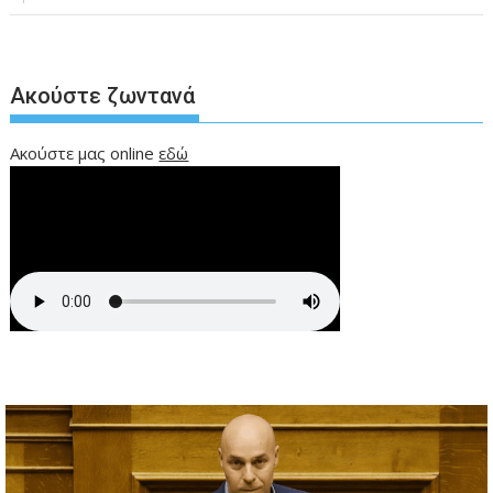
Ακούστε ζωντανά
Ακούστε μας online
εδώ