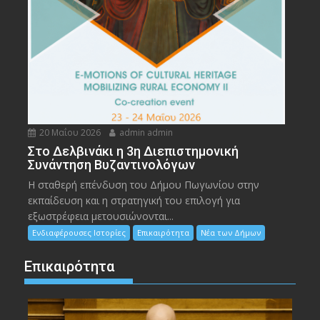
20 Μαΐου 2026
admin admin
Στο Δελβινάκι η 3η Διεπιστημονική
Συνάντηση Βυζαντινολόγων
Η σταθερή επένδυση του Δήμου Πωγωνίου στην
εκπαίδευση και η στρατηγική του επιλογή για
εξωστρέφεια μετουσιώνονται...
Ενδιαφέρουσες Ιστορίες
Επικαιρότητα
Νέα των Δήμων
Επικαιρότητα