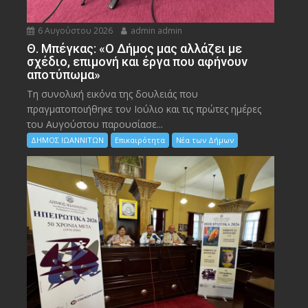
6 Αυγούστου 2026
admin admin
Θ. Μπέγκας: «Ο Δήμος μας αλλάζει με
σχέδιο, επιμονή και έργα που αφήνουν
αποτύπωμα»
Τη συνολική εικόνα της δουλειάς που
πραγματοποιήθηκε τον Ιούλιο και τις πρώτες ημέρες
του Αυγούστου παρουσίασε...
ΔΗΜΟΣ ΙΩΑΝΝΙΤΩΝ
Επικαιρότητα
Νέα των Δήμων