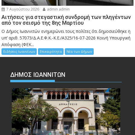
7 Αυγούστου 2026
admin admin
Αιτήσεις για στεγαστική συνδρομή των πληγέντων
από τον σεισμό της 8ης Μαρτίου
Ο Δήμος Ιωαννιτών ενημερώνει τους πολίτες ότι δημοσιεύθηκε η
υπ’ αριθ. 57073/Δ.Α.Ε.Φ.Κ.-Κ.Ε./Α325/16-07-2026 Κοινή Υπουργική
Απόφαση (ΦΕΚ...
Ειδήσεις Ιωαννίνων
Επικαιρότητα
Νέα των Δήμων
ΔΗΜΟΣ ΙΩΑΝΝΙΤΩΝ