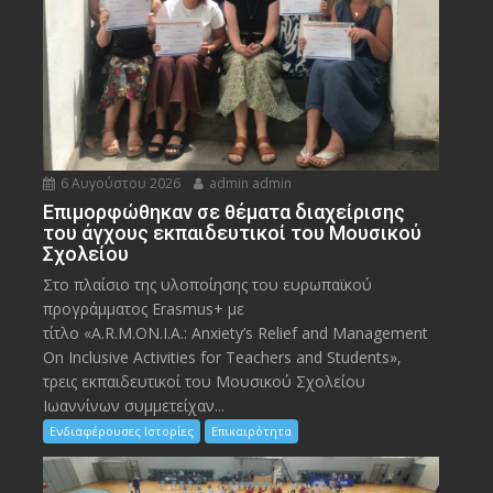
6 Αυγούστου 2026
admin admin
Eπιμορφώθηκαν σε θέματα διαχείρισης
του άγχους εκπαιδευτικοί του Μουσικού
Σχολείου
Στο πλαίσιο της υλοποίησης του ευρωπαϊκού
προγράμματος Erasmus+ με
τίτλο «A.R.M.ON.I.A.: Anxiety’s Relief and Management
On Inclusive Activities for Teachers and Students»,
τρεις εκπαιδευτικοί του Μουσικού Σχολείου
Ιωαννίνων συμμετείχαν...
Ενδιαφέρουσες Ιστορίες
Επικαιρότητα