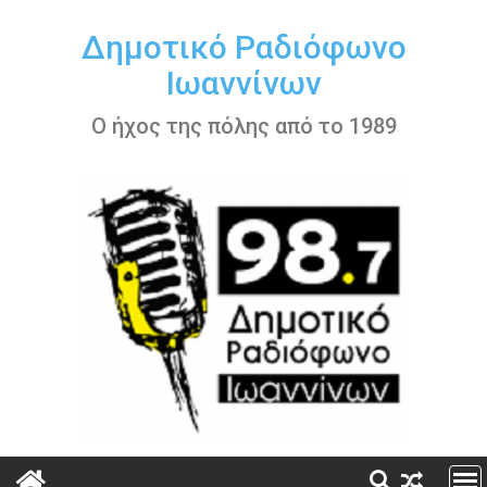
Περάστε
στο
Δημοτικό Ραδιόφωνο
περιεχόμενο
Ιωαννίνων
Ο ήχος της πόλης από το 1989