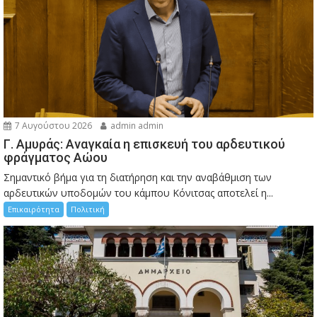
7 Αυγούστου 2026
admin admin
Γ. Αμυράς: Αναγκαία η επισκευή του αρδευτικού
φράγματος Αώου
Σημαντικό βήμα για τη διατήρηση και την αναβάθμιση των
αρδευτικών υποδομών του κάμπου Κόνιτσας αποτελεί η...
Επικαιρότητα
Πολιτική