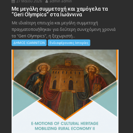
27 Μαΐου 2026
admin admin
Με μεγάλη συμμετοχή και χαμόγελα τα
“Geri Olympics” στα Ιωάννινα
Με ιδιαίτερη επιτυχία και μεγάλη συμμετοχή
πραγματοποιήθηκαν για δεύτερη συνεχόμενη χρονιά
τα “Geri Olympics”, η ξεχωριστή...
ΔΗΜΟΣ ΙΩΑΝΝΙΤΩΝ
Ενδιαφέρουσες Ιστορίες