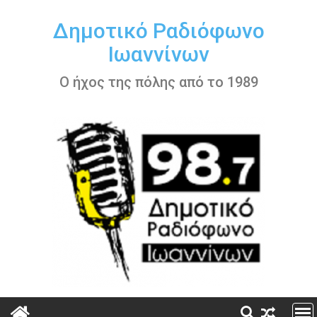
Περάστε
στο
Δημοτικό Ραδιόφωνο
περιεχόμενο
Ιωαννίνων
Ο ήχος της πόλης από το 1989