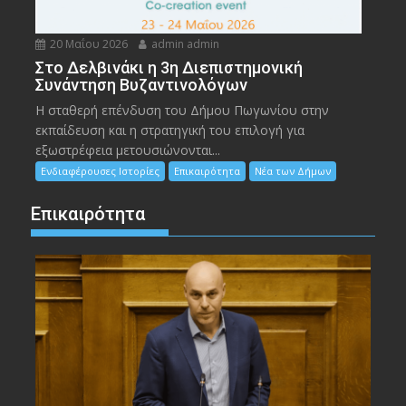
20 Μαΐου 2026
admin admin
Στο Δελβινάκι η 3η Διεπιστημονική
Συνάντηση Βυζαντινολόγων
Η σταθερή επένδυση του Δήμου Πωγωνίου στην
εκπαίδευση και η στρατηγική του επιλογή για
εξωστρέφεια μετουσιώνονται...
Ενδιαφέρουσες Ιστορίες
Επικαιρότητα
Νέα των Δήμων
Επικαιρότητα