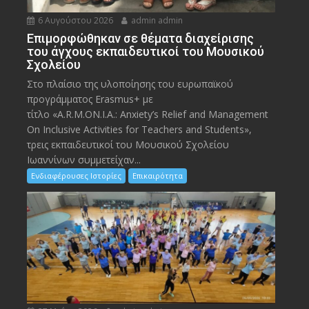
6 Αυγούστου 2026
admin admin
Eπιμορφώθηκαν σε θέματα διαχείρισης
του άγχους εκπαιδευτικοί του Μουσικού
Σχολείου
Στο πλαίσιο της υλοποίησης του ευρωπαϊκού
προγράμματος Erasmus+ με
τίτλο «A.R.M.ON.I.A.: Anxiety’s Relief and Management
On Inclusive Activities for Teachers and Students»,
τρεις εκπαιδευτικοί του Μουσικού Σχολείου
Ιωαννίνων συμμετείχαν...
Ενδιαφέρουσες Ιστορίες
Επικαιρότητα