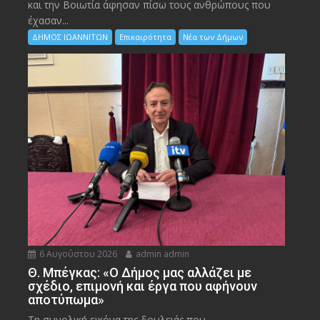
και την Bοιωτία άφησαν πίσω τους ανθρώπους που
έχασαν...
ΔΗΜΟΣ ΙΩΑΝΝΙΤΩΝ
Επικαιρότητα
Νέα των Δήμων
6 Αυγούστου 2026
admin admin
Θ. Μπέγκας: «Ο Δήμος μας αλλάζει με
σχέδιο, επιμονή και έργα που αφήνουν
αποτύπωμα»
Τη συνολική εικόνα της δουλειάς που