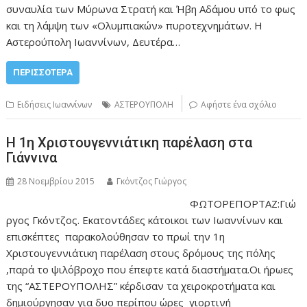
συναυλία των Μύρωνα Στρατή και Ήβη Αδάμου υπό το φως
και τη λάμψη των «Ολυμπιακών» πυροτεχνημάτων. Η
Αστερούπολη Ιωαννίνων, Δευτέρα…
ΠΕΡΙΣΣΌΤΕΡΑ
Ειδήσεις Ιωαννίνων
ΑΣΤΕΡΟΥΠΟΛΗ
Αφήστε ένα σχόλιο
Η 1η Χριστουγεννιάτικη παρέλαση στα
Γιάννινα
28 Νοεμβρίου 2015
Γκόντζος Γιώργος
ΦΩΤΟΡΕΠΟΡΤΑΖ:Γιώ
ργος Γκόντζος. Εκατοντάδες κάτοικοι των Ιωαννίνων και
επισκέπτες παρακολούθησαν το πρωί την 1η
Χριστουγεννιάτικη παρέλαση στους δρόμους της πόλης
,παρά το ψιλόβροχο που έπεφτε κατά διαστήματα.Οι ήρωες
της “ΑΣΤΕΡΟΥΠΟΛΗΣ” κέρδισαν τα χειροκροτήματα και
δημιούργησαν για δυο περίπου ώρες γιορτινή