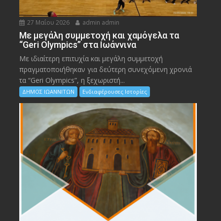
27 Μαΐου 2026
admin admin
Με μεγάλη συμμετοχή και χαμόγελα τα
“Geri Olympics” στα Ιωάννινα
Με ιδιαίτερη επιτυχία και μεγάλη συμμετοχή
πραγματοποιήθηκαν για δεύτερη συνεχόμενη χρονιά
τα “Geri Olympics”, η ξεχωριστή...
ΔΗΜΟΣ ΙΩΑΝΝΙΤΩΝ
Ενδιαφέρουσες Ιστορίες