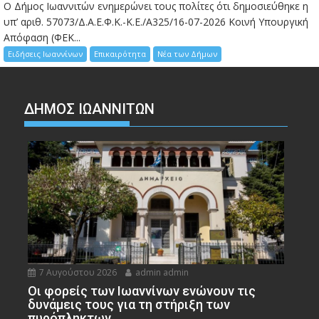
Ο Δήμος Ιωαννιτών ενημερώνει τους πολίτες ότι δημοσιεύθηκε η
υπ’ αριθ. 57073/Δ.Α.Ε.Φ.Κ.-Κ.Ε./Α325/16-07-2026 Κοινή Υπουργική
Απόφαση (ΦΕΚ...
Ειδήσεις Ιωαννίνων
Επικαιρότητα
Νέα των Δήμων
ΔΗΜΟΣ ΙΩΑΝΝΙΤΩΝ
7 Αυγούστου 2026
admin admin
Οι φορείς των Ιωαννίνων ενώνουν τις
δυνάμεις τους για τη στήριξη των
πυρόπληκτων