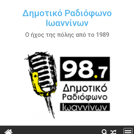
Περάστε
στο
Δημοτικό Ραδιόφωνο
περιεχόμενο
Ιωαννίνων
Ο ήχος της πόλης από το 1989