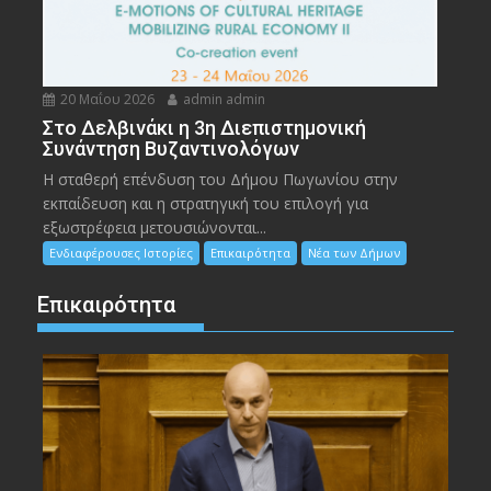
20 Μαΐου 2026
admin admin
Στο Δελβινάκι η 3η Διεπιστημονική
Συνάντηση Βυζαντινολόγων
Η σταθερή επένδυση του Δήμου Πωγωνίου στην
εκπαίδευση και η στρατηγική του επιλογή για
εξωστρέφεια μετουσιώνονται...
Ενδιαφέρουσες Ιστορίες
Επικαιρότητα
Νέα των Δήμων
Επικαιρότητα