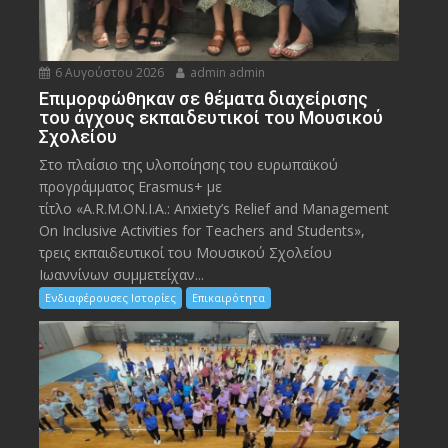
6 Αυγούστου 2026
admin admin
Eπιμορφώθηκαν σε θέματα διαχείρισης
του άγχους εκπαιδευτικοί του Μουσικού
Σχολείου
Στο πλαίσιο της υλοποίησης του ευρωπαϊκού
προγράμματος Erasmus+ με
τίτλο «A.R.M.ON.I.A.: Anxiety’s Relief and Management
On Inclusive Activities for Teachers and Students»,
τρεις εκπαιδευτικοί του Μουσικού Σχολείου
Ιωαννίνων συμμετείχαν...
Ενδιαφέρουσες Ιστορίες
Επικαιρότητα