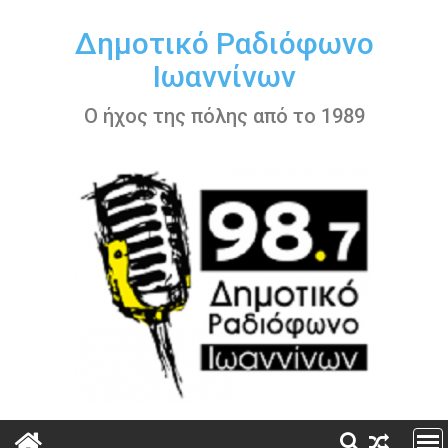
Περάστε
στο
Δημοτικό Ραδιόφωνο
περιεχόμενο
Ιωαννίνων
Ο ήχος της πόλης από το 1989