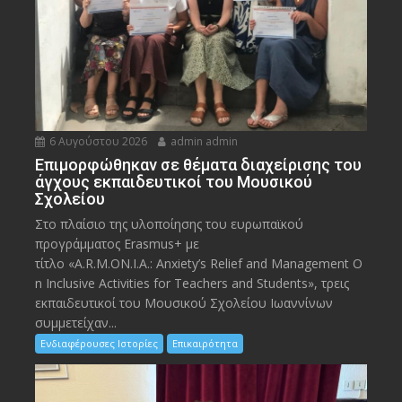
6 Αυγούστου 2026
admin admin
Eπιμορφώθηκαν σε θέματα διαχείρισης του
άγχους εκπαιδευτικοί του Μουσικού
Σχολείου
Στο πλαίσιο της υλοποίησης του ευρωπαϊκού
προγράμματος Erasmus+ με
τίτλο «A.R.M.ON.I.A.: Anxiety’s Relief and Management O
n Inclusive Activities for Teachers and Students», τρεις
εκπαιδευτικοί του Μουσικού Σχολείου Ιωαννίνων
συμμετείχαν...
Ενδιαφέρουσες Ιστορίες
Επικαιρότητα