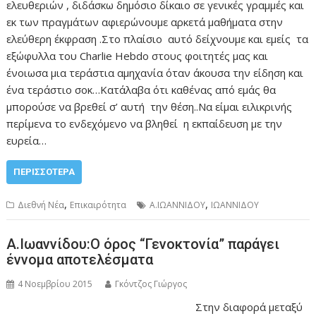
ελευθεριών , διδάσκω δημόσιο δίκαιο σε γενικές γραμμές και
εκ των πραγμάτων αφιερώνουμε αρκετά μαθήματα στην
ελεύθερη έκφραση .Στο πλαίσιο αυτό δείχνουμε και εμείς τα
εξώφυλλα του Charlie Hebdo στους φοιτητές μας και
ένοιωσα μια τεράστια αμηχανία όταν άκουσα την είδηση και
ένα τεράστιο σοκ…Κατάλαβα ότι καθένας από εμάς θα
μπορούσε να βρεθεί σ’ αυτή την θέση..Να είμαι ειλικρινής
περίμενα το ενδεχόμενο να βληθεί η εκπαίδευση με την
ευρεία…
ΠΕΡΙΣΣΌΤΕΡΑ
,
,
Διεθνή Νέα
Επικαιρότητα
Α.ΙΩΑΝΝΙΔΟΥ
ΙΩΑΝΝΙΔΟΥ
Α.Ιωαννίδου:Ο όρος “Γενοκτονία” παράγει
έννομα αποτελέσματα
4 Νοεμβρίου 2015
Γκόντζος Γιώργος
Στην διαφορά μεταξύ