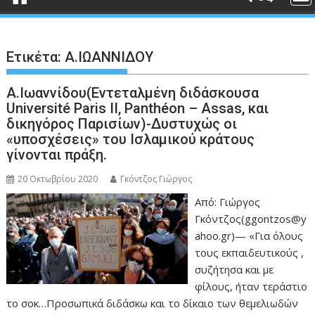
Ετικέτα:
Α.ΙΩΑΝΝΙΔΟΥ
Α.Ιωαννίδου(Εντεταλμένη διδάσκουσα
Université Paris II, Panthéon – Assas, και
δικηγόρος Παρισίων)-Δυστυχώς οι
«υποσχέσεις» του Ισλαμικού κράτους
γίνονται πράξη.
20 Οκτωβρίου 2020
Γκόντζος Γιώργος
Από: Γιώργος
Γκόντζος(ggontzos@y
ahoo.gr)— «Για όλους
τους εκπαιδευτικούς ,
συζήτησα και με
φίλους, ήταν τεράστιο
το σοκ…Προσωπικά διδάσκω και το δίκαιο των θεμελιωδών