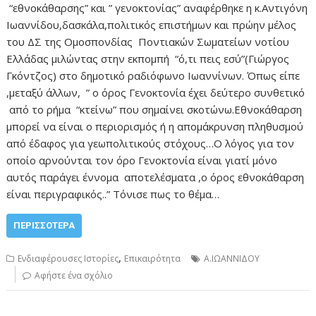
“εθνοκάθαρσης” και ” γενοκτονίας” αναφέρθηκε η κ.Αντιγόνη
Ιωαννίδου,δασκάλα,πολιτικός επιστήμων και πρώην μέλος
του ΔΣ της Ομοσπονδίας Ποντιακών Σωματείων νοτίου
Ελλάδας μιλώντας στην εκπομπή “ό,τι πεις εσύ”(Γιώργος
Γκόντζος) στο δημοτικό ραδιόφωνο Ιωαννίνων. Όπως είπε
,μεταξύ άλλων, ” ο όρος Γενοκτονία έχει δεύτερο συνθετικό
από το ρήμα “κτείνω” που σημαίνει σκοτώνω.Εθνοκάθαρση
μπορεί να είναι ο περιορισμός ή η απομάκρυνση πληθυσμού
από έδαφος για γεωπολιτικούς στόχους…Ο λόγος για τον
οποίο αρνούνται τον όρο Γενοκτονία είναι γιατί μόνο
αυτός παράγει έννομα αποτελέσματα ,ο όρος εθνοκάθαρση
είναι περιγραφικός..” Τόνισε πως το θέμα…
ΠΕΡΙΣΣΌΤΕΡΑ
,
Ενδιαφέρουσες Ιστορίες
Επικαιρότητα
Α.ΙΩΑΝΝΙΔΟΥ
Αφήστε ένα σχόλιο