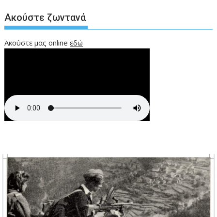
Ακούστε ζωντανά
Ακούστε μας online
εδώ