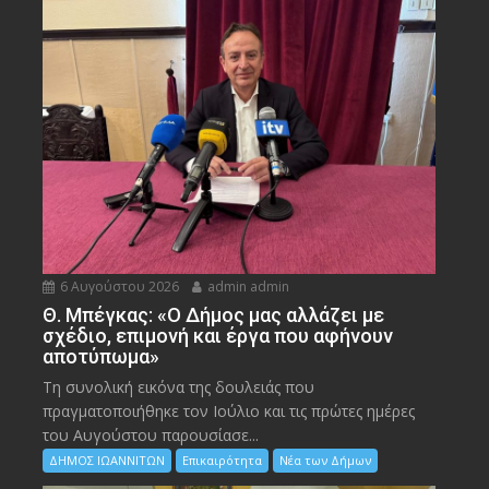
6 Αυγούστου 2026
admin admin
Θ. Μπέγκας: «Ο Δήμος μας αλλάζει με
σχέδιο, επιμονή και έργα που αφήνουν
αποτύπωμα»
Τη συνολική εικόνα της δουλειάς που
πραγματοποιήθηκε τον Ιούλιο και τις πρώτες ημέρες
του Αυγούστου παρουσίασε...
ΔΗΜΟΣ ΙΩΑΝΝΙΤΩΝ
Επικαιρότητα
Νέα των Δήμων