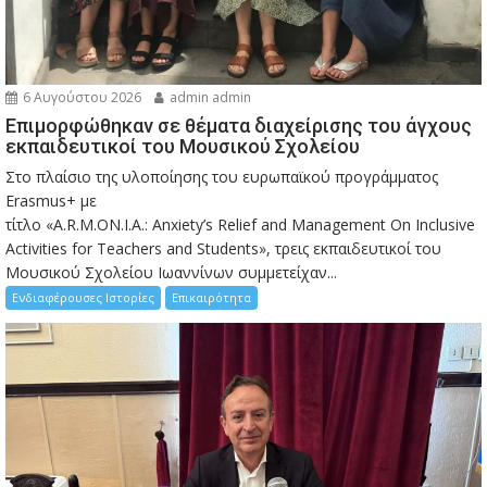
6 Αυγούστου 2026
admin admin
Eπιμορφώθηκαν σε θέματα διαχείρισης του άγχους
εκπαιδευτικοί του Μουσικού Σχολείου
Στο πλαίσιο της υλοποίησης του ευρωπαϊκού προγράμματος
Erasmus+ με
τίτλο «A.R.M.ON.I.A.: Anxiety’s Relief and Management On Inclusive
Activities for Teachers and Students», τρεις εκπαιδευτικοί του
Μουσικού Σχολείου Ιωαννίνων συμμετείχαν...
Ενδιαφέρουσες Ιστορίες
Επικαιρότητα