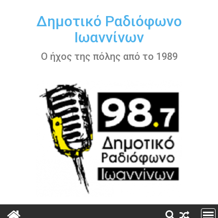
Περάστε
στο
Δημοτικό Ραδιόφωνο
περιεχόμενο
Ιωαννίνων
Ο ήχος της πόλης από το 1989