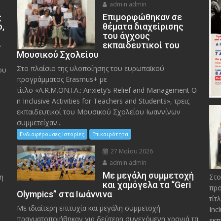
admin admin
ς
Eπιμορφώθηκαν σε
ο,
θέματα διαχείρισης
του άγχους
»
εκπαιδευτικοί του
Μουσικού Σχολείου
Στο πλαίσιο της υλοποίησης του ευρωπαϊκού
ου
προγράμματος Erasmus+ με
τίτλο «A.R.M.ON.I.A.: Anxiety’s Relief and Management O
n Inclusive Activities for Teachers and Students», τρεις
εκπαιδευτικοί του Μουσικού Σχολείου Ιωαννίνων
συμμετείχαν...
Ενδιαφέρουσες Ιστορίες
Επικαιρότητα
27 Μαΐου 2026
admin admin
Με μεγάλη συμμετοχή
η
Στο
και χαμόγελα τα “Geri
προ
Olympics” στα Ιωάννινα
τίτ
Με ιδιαίτερη επιτυχία και μεγάλη συμμετοχή
Inc
πραγματοποιήθηκαν για δεύτερη συνεχόμενη χρονιά τα
εκπ