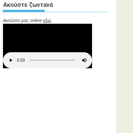
Ακούστε ζωντανά
Ακούστε μας online
εδώ