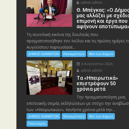
admin admin
Θ. Μπέγκας: «Ο Δήμο
μας αλλάζει με σχέδι
επιμονή και έργα που
αφήνουν αποτύπωμα
Τη συνολική εικόνα της δουλειάς που
πραγματοποιήθηκε τον Ιούλιο και τις πρώτες ημέρες τ
Αυγούστου παρουσίασε...
ΔΗΜΟΣ ΙΩΑΝΝΙΤΩΝ
Επικαιρότητα
Νέα των Δήμων
6 Αυγούστου 2026
admin admin
Tα «Ηπειρωτικά»
επιστρέφουν 50
χρόνια μετά
Την πραγματοποίηση μιας
επετειακής σειράς εκδηλώσεων με στόχο την αναβίωσ
των «Ηπειρωτικών», πενήντα χρόνια μετά την...
ΔΗΜΟΣ ΙΩΑΝΝΙΤΩΝ
Επικαιρότητα
Νέα των Δήμων
Πολιτισμός