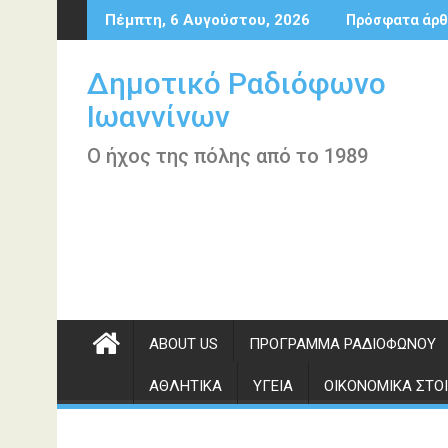
Περάστε
Πέμπτη, 6 Αυγούστου, 2026
Πρόσφατα άρθ
στο
περιεχόμενο
Δημοτικό Ραδιόφωνο
Ιωαννίνων
Ο ήχος της πόλης από το 1989
ABOUT US
ΠΡΌΓΡΑΜΜΑ ΡΑΔΙΟΦΏΝΟΥ
ΑΘΛΗΤΙΚΆ
ΥΓΕΊΑ
ΟΙΚΟΝΟΜΙΚΆ ΣΤΟΙ