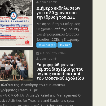
admin admin
Διήμερο εκδηλώσεων
για τα 80 χρόνια από
την ίδρυση του ΔΣΕ
Με αφορμή τη συμπλήρωση
80 χρόνων από την ίδρυση
του Δημοκρατικού Στρατού
Ελλάδας (ΔΣΕ), η Επιτροπή...
Επικαιρότητα
Πολιτική
6 Αυγούστου 2026
admin admin
Eπιμορφώθηκαν σε
θέματα διαχείρισης του
άγχους εκπαιδευτικοί
του Μουσικού Σχολείου
 πλαίσιο της υλοποίησης του ευρωπαϊκού
γράμματος Erasmus+ με
λο «A.R.M.ON.I.A.: Anxiety’s Relief and Management On
lusive Activities for Teachers and Students», τρεις
αιδευτικοί του Μουσικού Σχολείου Ιωαννίνων