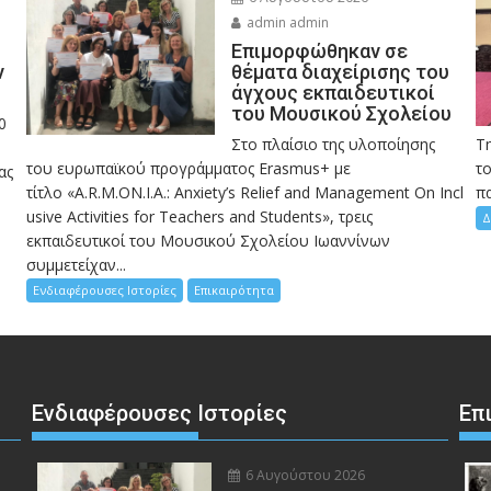
admin admin
Eπιμορφώθηκαν σε
ν
θέματα διαχείρισης του
άγχους εκπαιδευτικοί
του Μουσικού Σχολείου
0
Στο πλαίσιο της υλοποίησης
Τ
του ευρωπαϊκού προγράμματος Erasmus+ με
το
ας
τίτλο «A.R.M.ON.I.A.: Anxiety’s Relief and Management On Incl
πα
usive Activities for Teachers and Students», τρεις
Δ
εκπαιδευτικοί του Μουσικού Σχολείου Ιωαννίνων
συμμετείχαν...
Ενδιαφέρουσες Ιστορίες
Επικαιρότητα
Ενδιαφέρουσες Ιστορίες
Επ
6 Αυγούστου 2026