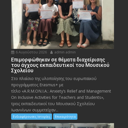
6 Αυγούστου 2026
admin admin
Eπιμορφώθηκαν σε θέματα διαχείρισης
του άγχους εκπαιδευτικοί του Μουσικού
Σχολείου
Στο πλαίσιο της υλοποίησης του ευρωπαϊκού
προγράμματος Erasmus+ με
τίτλο «A.R.M.ON.I.A.: Anxiety’s Relief and Management
On Inclusive Activities for Teachers and Students»,
τρεις εκπαιδευτικοί του Μουσικού Σχολείου
Ιωαννίνων συμμετείχαν...
Ενδιαφέρουσες Ιστορίες
Επικαιρότητα