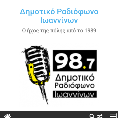
Περάστε
στο
Δημοτικό Ραδιόφωνο
περιεχόμενο
Ιωαννίνων
Ο ήχος της πόλης από το 1989