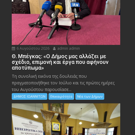
6 Αυγούστου 2026
admin admin
Θ. Μπέγκας: «Ο Δήμος μας αλλάζει με
σχέδιο, επιμονή και έργα που αφήνουν
αποτύπωμα»
Τη συνολική εικόνα της δουλειάς που
πραγματοποιήθηκε τον Ιούλιο και τις πρώτες ημέρες
του Αυγούστου παρουσίασε...
ΔΗΜΟΣ ΙΩΑΝΝΙΤΩΝ
Επικαιρότητα
Νέα των Δήμων