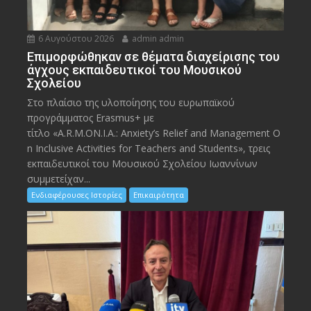
6 Αυγούστου 2026
admin admin
Eπιμορφώθηκαν σε θέματα διαχείρισης του
άγχους εκπαιδευτικοί του Μουσικού
Σχολείου
Στο πλαίσιο της υλοποίησης του ευρωπαϊκού
προγράμματος Erasmus+ με
τίτλο «A.R.M.ON.I.A.: Anxiety’s Relief and Management O
n Inclusive Activities for Teachers and Students», τρεις
εκπαιδευτικοί του Μουσικού Σχολείου Ιωαννίνων
συμμετείχαν...
Ενδιαφέρουσες Ιστορίες
Επικαιρότητα