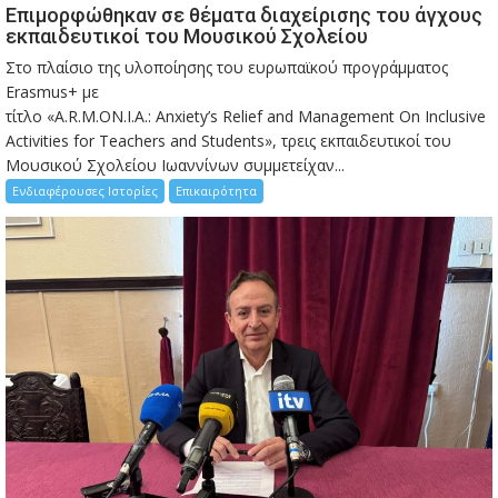
Eπιμορφώθηκαν σε θέματα διαχείρισης του άγχους
εκπαιδευτικοί του Μουσικού Σχολείου
Στο πλαίσιο της υλοποίησης του ευρωπαϊκού προγράμματος
Erasmus+ με
τίτλο «A.R.M.ON.I.A.: Anxiety’s Relief and Management On Inclusive
Activities for Teachers and Students», τρεις εκπαιδευτικοί του
Μουσικού Σχολείου Ιωαννίνων συμμετείχαν...
Ενδιαφέρουσες Ιστορίες
Επικαιρότητα