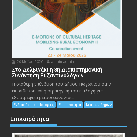
20 Μαΐου 2026
admin admin
Στο Δελβινάκι η 3η Διεπιστημονική
Συνάντηση Βυζαντινολόγων
Η σταθερή επένδυση του Δήμου Πωγωνίου στην
εκπαίδευση και η στρατηγική του επιλογή για
εξωστρέφεια μετουσιώνονται...
Ενδιαφέρουσες Ιστορίες
Επικαιρότητα
Νέα των Δήμων
Επικαιρότητα