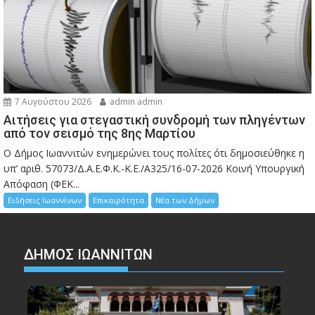
7 Αυγούστου 2026
admin admin
Αιτήσεις για στεγαστική συνδρομή των πληγέντων
από τον σεισμό της 8ης Μαρτίου
Ο Δήμος Ιωαννιτών ενημερώνει τους πολίτες ότι δημοσιεύθηκε η
υπ’ αριθ. 57073/Δ.Α.Ε.Φ.Κ.-Κ.Ε./Α325/16-07-2026 Κοινή Υπουργική
Απόφαση (ΦΕΚ...
Ειδήσεις Ιωαννίνων
Επικαιρότητα
Νέα των Δήμων
ΔΗΜΟΣ ΙΩΑΝΝΙΤΩΝ