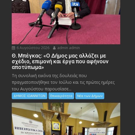
6 Αυγούστου 2026
admin admin
Θ. Μπέγκας: «Ο Δήμος μας αλλάζει με
σχέδιο, επιμονή και έργα που αφήνουν
αποτύπωμα»
Τη συνολική εικόνα της δουλειάς που
πραγματοποιήθηκε τον Ιούλιο και τις πρώτες ημέρες
του Αυγούστου παρουσίασε...
ΔΗΜΟΣ ΙΩΑΝΝΙΤΩΝ
Επικαιρότητα
Νέα των Δήμων