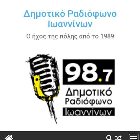
Περάστε
στο
Δημοτικό Ραδιόφωνο
περιεχόμενο
Ιωαννίνων
Ο ήχος της πόλης από το 1989