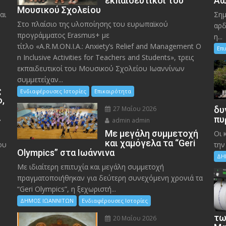
εκπαιδευτικοί του
Αώ
Μουσικού Σχολείου
αι
Σημ
Στο πλαίσιο της υλοποίησης του ευρωπαϊκού
αρδ
προγράμματος Erasmus+ με
η...
τίτλο «A.R.M.ON.I.A.: Anxiety’s Relief and Management O
Επ
n Inclusive Activities for Teachers and Students», τρεις
εκπαιδευτικοί του Μουσικού Σχολείου Ιωαννίνων
συμμετείχαν...
ς
Ενδιαφέρουσες Ιστορίες
Επικαιρότητα
ο,
27 Μαΐου 2026
δυ
»
πυ
admin admin
Με μεγάλη συμμετοχή
Οι 
και χαμόγελα τα “Geri
ου
την
Olympics” στα Ιωάννινα
ΔΗ
Με ιδιαίτερη επιτυχία και μεγάλη συμμετοχή
πραγματοποιήθηκαν για δεύτερη συνεχόμενη χρονιά τα
“Geri Olympics”, η ξεχωριστή...
ΔΗΜΟΣ ΙΩΑΝΝΙΤΩΝ
Ενδιαφέρουσες Ιστορίες
τω
20 Μαΐου 2026