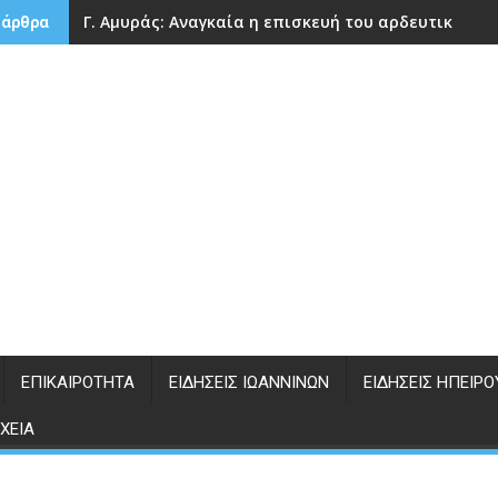
Γ. Αμυράς: Αναγκαία η επισκευή του αρδευτικού 
 άρθρα
ΕΠΙΚΑΙΡΌΤΗΤΑ
ΕΙΔΉΣΕΙΣ ΙΩΑΝΝΊΝΩΝ
ΕΙΔΉΣΕΙΣ ΗΠΕΊΡΟ
ΧΕΊΑ