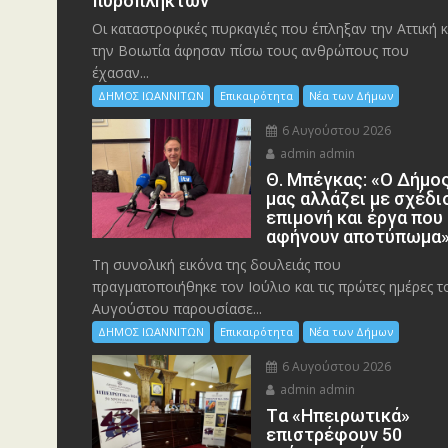
πυρόπληκτων
Οι καταστροφικές πυρκαγιές που έπληξαν την Αττική κ
την Bοιωτία άφησαν πίσω τους ανθρώπους που
έχασαν...
ΔΗΜΟΣ ΙΩΑΝΝΙΤΩΝ
Επικαιρότητα
Νέα των Δήμων
6 Αυγούστου 2026
admin admin
Θ. Μπέγκας: «Ο Δήμο
μας αλλάζει με σχέδι
επιμονή και έργα που
αφήνουν αποτύπωμα
Τη συνολική εικόνα της δουλειάς που
πραγματοποιήθηκε τον Ιούλιο και τις πρώτες ημέρες τ
Αυγούστου παρουσίασε...
ΔΗΜΟΣ ΙΩΑΝΝΙΤΩΝ
Επικαιρότητα
Νέα των Δήμων
6 Αυγούστου 2026
admin admin
Tα «Ηπειρωτικά»
επιστρέφουν 50