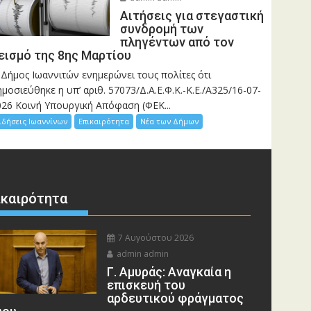
Αιτήσεις για στεγαστική
συνδρομή των
πληγέντων από τον
εισμό της 8ης Μαρτίου
 Δήμος Ιωαννιτών ενημερώνει τους πολίτες ότι
μοσιεύθηκε η υπ’ αριθ. 57073/Δ.Α.Ε.Φ.Κ.-Κ.Ε./Α325/16-07-
026 Κοινή Υπουργική Απόφαση (ΦΕΚ...
ιδήσεις Ιωαννίνων
Επικαιρότητα
Νέα των Δήμων
ικαιρότητα
7 Αυγούστου 2026
admin admin
Γ. Αμυράς: Αναγκαία η
επισκευή του
αρδευτικού φράγματος