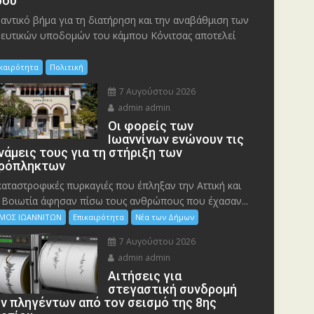
ου
αντικό βήμα για τη διατήρηση και την αναβάθμιση των
ευτικών υποδομών του κάμπου Κόνιτσας αποτελεί
ικαιρότητα
Πολιτική
7 Αυγούστου 2026
admin admin
Οι φορείς των
Ιωαννίνων ενώνουν τις
νάμεις τους για τη στήριξη των
ρόπληκτων
καταστροφικές πυρκαγιές που έπληξαν την Αττική και
 Bοιωτία άφησαν πίσω τους ανθρώπους που έχασαν...
ΜΟΣ ΙΩΑΝΝΙΤΩΝ
Επικαιρότητα
Νέα των Δήμων
7 Αυγούστου 2026
admin admin
Αιτήσεις για
στεγαστική συνδρομή
ν πληγέντων από τον σεισμό της 8ης