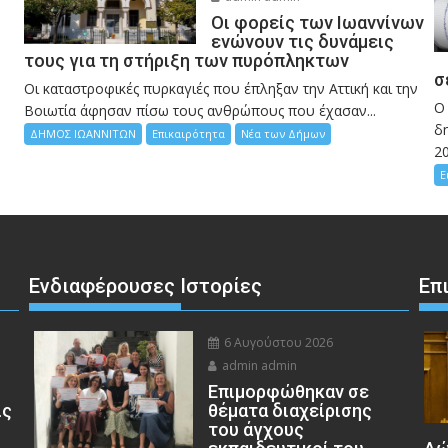
Οι φορείς των Ιωαννίνων
ενώνουν τις δυνάμεις
τους για τη στήριξη των πυρόπληκτων
σ
Οι καταστροφικές πυρκαγιές που έπληξαν την Αττική και την
Ο
Bοιωτία άφησαν πίσω τους ανθρώπους που έχασαν...
δη
ΔΗΜΟΣ ΙΩΑΝΝΙΤΩΝ
Επικαιρότητα
Νέα των Δήμων
2
Ε
Ενδιαφέρουσες Ιστορίες
Επ
6 Αυγούστου 2026
admin admin
Eπιμορφώθηκαν σε
ις
θέματα διαχείρισης
του άγχους