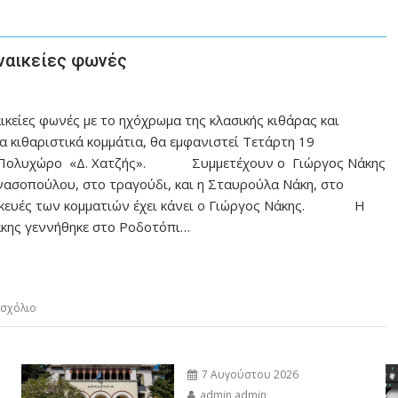
υναικείες φωνές
κείες φωνές με το ηχόχρωμα της κλασικής κιθάρας και
να κιθαριστικά κομμάτια, θα εμφανιστεί Τετάρτη 19
τικό Πολυχώρο «Δ. Χατζής». Συμμετέχουν ο Γιώργος Νάκης
ανασοπούλου, στο τραγούδι, και η Σταυρούλα Νάκη, στο
κευές των κομματιών έχει κάνει ο Γιώργος Νάκης. Η
Νάκης γεννήθηκε στο Ροδοτόπι…
 σχόλιο
7 Αυγούστου 2026
admin admin