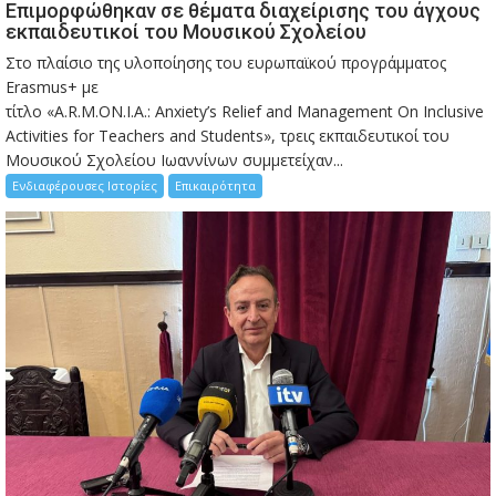
Eπιμορφώθηκαν σε θέματα διαχείρισης του άγχους
εκπαιδευτικοί του Μουσικού Σχολείου
Στο πλαίσιο της υλοποίησης του ευρωπαϊκού προγράμματος
Erasmus+ με
τίτλο «A.R.M.ON.I.A.: Anxiety’s Relief and Management On Inclusive
Activities for Teachers and Students», τρεις εκπαιδευτικοί του
Μουσικού Σχολείου Ιωαννίνων συμμετείχαν...
Ενδιαφέρουσες Ιστορίες
Επικαιρότητα