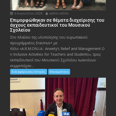
6 Αυγούστου 2026
admin admin
Eπιμορφώθηκαν σε θέματα διαχείρισης του
άγχους εκπαιδευτικοί του Μουσικού
Σχολείου
Στο πλαίσιο της υλοποίησης του ευρωπαϊκού
προγράμματος Erasmus+ με
τίτλο «A.R.M.ON.I.A.: Anxiety’s Relief and Management O
n Inclusive Activities for Teachers and Students», τρεις
εκπαιδευτικοί του Μουσικού Σχολείου Ιωαννίνων
συμμετείχαν...
Ενδιαφέρουσες Ιστορίες
Επικαιρότητα