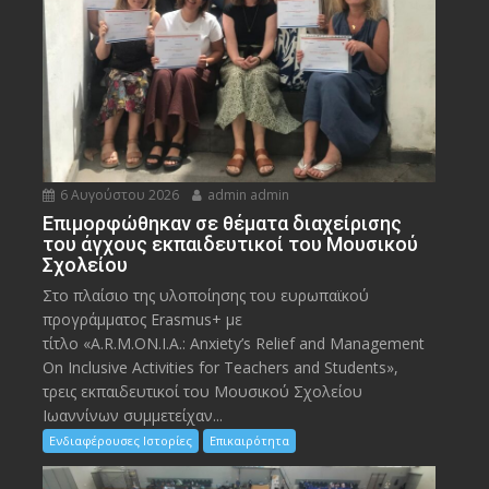
6 Αυγούστου 2026
admin admin
Eπιμορφώθηκαν σε θέματα διαχείρισης
του άγχους εκπαιδευτικοί του Μουσικού
Σχολείου
Στο πλαίσιο της υλοποίησης του ευρωπαϊκού
προγράμματος Erasmus+ με
τίτλο «A.R.M.ON.I.A.: Anxiety’s Relief and Management
On Inclusive Activities for Teachers and Students»,
τρεις εκπαιδευτικοί του Μουσικού Σχολείου
Ιωαννίνων συμμετείχαν...
Ενδιαφέρουσες Ιστορίες
Επικαιρότητα