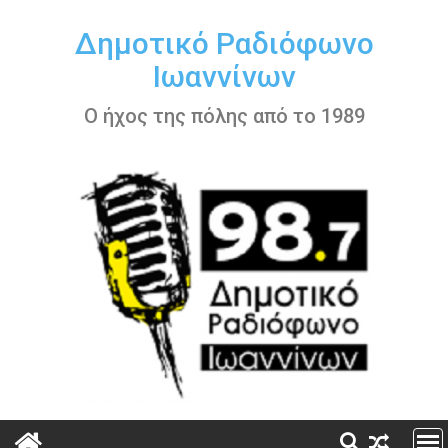
Περάστε
στο
Δημοτικό Ραδιόφωνο
περιεχόμενο
Ιωαννίνων
Ο ήχος της πόλης από το 1989