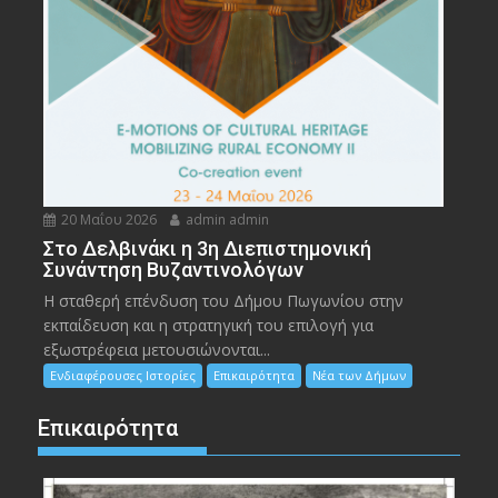
20 Μαΐου 2026
admin admin
Στο Δελβινάκι η 3η Διεπιστημονική
Συνάντηση Βυζαντινολόγων
Η σταθερή επένδυση του Δήμου Πωγωνίου στην
εκπαίδευση και η στρατηγική του επιλογή για
εξωστρέφεια μετουσιώνονται...
Ενδιαφέρουσες Ιστορίες
Επικαιρότητα
Νέα των Δήμων
Επικαιρότητα