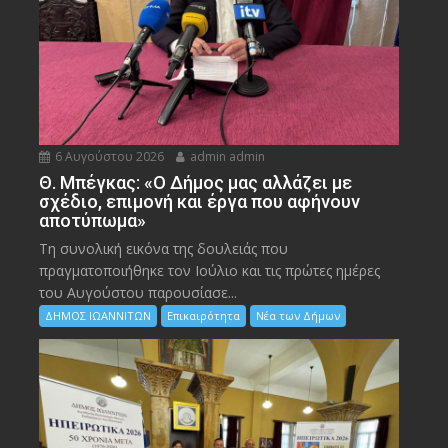
6 Αυγούστου 2026
admin admin
Θ. Μπέγκας: «Ο Δήμος μας αλλάζει με
σχέδιο, επιμονή και έργα που αφήνουν
αποτύπωμα»
Τη συνολική εικόνα της δουλειάς που
πραγματοποιήθηκε τον Ιούλιο και τις πρώτες ημέρες
του Αυγούστου παρουσίασε...
ΔΗΜΟΣ ΙΩΑΝΝΙΤΩΝ
Επικαιρότητα
Νέα των Δήμων