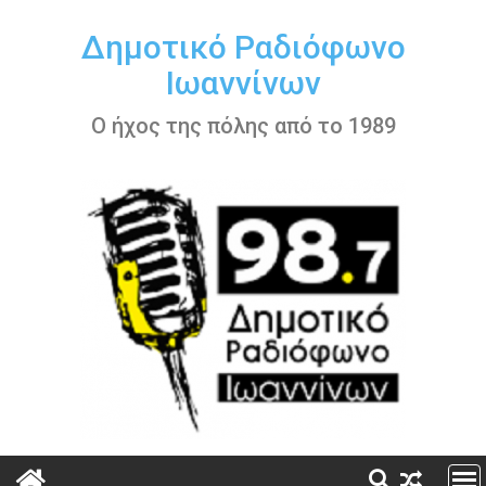
Περάστε
στο
Δημοτικό Ραδιόφωνο
περιεχόμενο
Ιωαννίνων
Ο ήχος της πόλης από το 1989