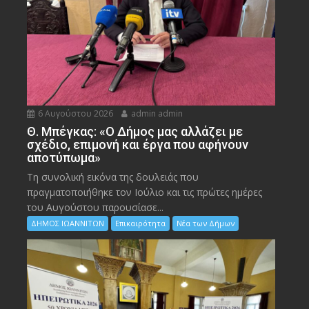
6 Αυγούστου 2026
admin admin
Θ. Μπέγκας: «Ο Δήμος μας αλλάζει με
σχέδιο, επιμονή και έργα που αφήνουν
αποτύπωμα»
Τη συνολική εικόνα της δουλειάς που
πραγματοποιήθηκε τον Ιούλιο και τις πρώτες ημέρες
του Αυγούστου παρουσίασε...
ΔΗΜΟΣ ΙΩΑΝΝΙΤΩΝ
Επικαιρότητα
Νέα των Δήμων