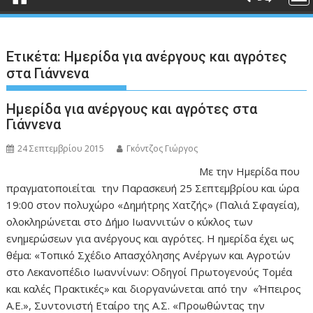
Ετικέτα:
Ημερίδα για ανέργους και αγρότες
στα Γιάννενα
Ημερίδα για ανέργους και αγρότες στα
Γιάννενα
24 Σεπτεμβρίου 2015
Γκόντζος Γιώργος
Με την Ημερίδα που
πραγματοποιείται την Παρασκευή 25 Σεπτεμβρίου και ώρα
19:00 στον πολυχώρο «Δημήτρης Χατζής» (Παλιά Σφαγεία),
ολοκληρώνεται στο Δήμο Ιωαννιτών ο κύκλος των
ενημερώσεων για ανέργους και αγρότες. Η ημερίδα έχει ως
θέμα: «Τοπικό Σχέδιο Απασχόλησης Ανέργων και Αγροτών
στο Λεκανοπέδιο Ιωαννίνων: Οδηγοί Πρωτογενούς Τομέα
και καλές Πρακτικές» και διοργανώνεται από την «Ήπειρος
Α.Ε.», Συντονιστή Εταίρο της Α.Σ. «Προωθώντας την