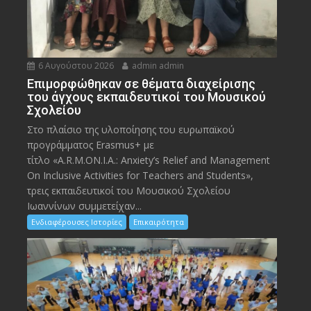
6 Αυγούστου 2026
admin admin
Eπιμορφώθηκαν σε θέματα διαχείρισης
του άγχους εκπαιδευτικοί του Μουσικού
Σχολείου
Στο πλαίσιο της υλοποίησης του ευρωπαϊκού
προγράμματος Erasmus+ με
τίτλο «A.R.M.ON.I.A.: Anxiety’s Relief and Management
On Inclusive Activities for Teachers and Students»,
τρεις εκπαιδευτικοί του Μουσικού Σχολείου
Ιωαννίνων συμμετείχαν...
Ενδιαφέρουσες Ιστορίες
Επικαιρότητα