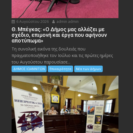
6 Αυγούστου 2026
admin admin
Θ. Μπέγκας: «Ο Δήμος μας αλλάζει με
σχέδιο, επιμονή και έργα που αφήνουν
αποτύπωμα»
Τη συνολική εικόνα της δουλειάς που
πραγματοποιήθηκε τον Ιούλιο και τις πρώτες ημέρες
του Αυγούστου παρουσίασε...
ΔΗΜΟΣ ΙΩΑΝΝΙΤΩΝ
Επικαιρότητα
Νέα των Δήμων