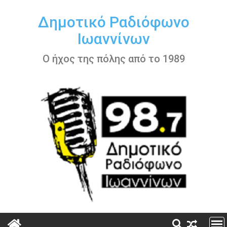
Περάστε
στο
Δημοτικό Ραδιόφωνο
περιεχόμενο
Ιωαννίνων
Ο ήχος της πόλης από το 1989