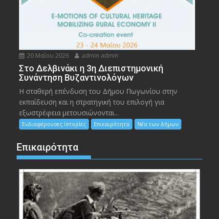
20 Μαΐου 2026
admin admin
Στο Δελβινάκι η 3η Διεπιστημονική
Συνάντηση Βυζαντινολόγων
Η σταθερή επένδυση του Δήμου Πωγωνίου στην
εκπαίδευση και η στρατηγική του επιλογή για
εξωστρέφεια μετουσιώνονται...
Ενδιαφέρουσες Ιστορίες
Επικαιρότητα
Νέα των Δήμων
Επικαιρότητα