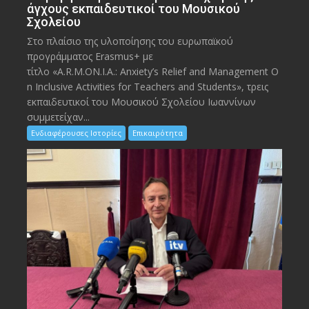
άγχους εκπαιδευτικοί του Μουσικού
Σχολείου
Στο πλαίσιο της υλοποίησης του ευρωπαϊκού
προγράμματος Erasmus+ με
τίτλο «A.R.M.ON.I.A.: Anxiety’s Relief and Management O
n Inclusive Activities for Teachers and Students», τρεις
εκπαιδευτικοί του Μουσικού Σχολείου Ιωαννίνων
συμμετείχαν...
Ενδιαφέρουσες Ιστορίες
Επικαιρότητα