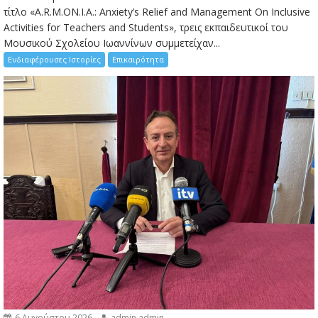
τίτλο «A.R.M.ON.I.A.: Anxiety’s Relief and Management On Inclusive
Activities for Teachers and Students», τρεις εκπαιδευτικοί του
Μουσικού Σχολείου Ιωαννίνων συμμετείχαν...
Ενδιαφέρουσες Ιστορίες
Επικαιρότητα
6 Αυγούστου 2026
admin admin