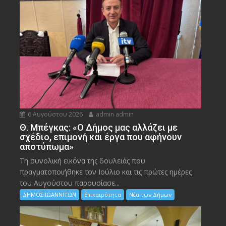
6 Αυγούστου 2026
admin admin
Θ. Μπέγκας: «Ο Δήμος μας αλλάζει με
σχέδιο, επιμονή και έργα που αφήνουν
αποτύπωμα»
Τη συνολική εικόνα της δουλειάς που
πραγματοποιήθηκε τον Ιούλιο και τις πρώτες ημέρες
του Αυγούστου παρουσίασε...
ΔΗΜΟΣ ΙΩΑΝΝΙΤΩΝ
Επικαιρότητα
Νέα των Δήμων