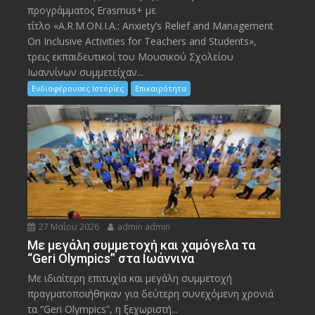
προγράμματος Erasmus+ με
τίτλο «A.R.M.ON.I.A.: Anxiety’s Relief and Management
On Inclusive Activities for Teachers and Students»,
τρεις εκπαιδευτικοί του Μουσικού Σχολείου
Ιωαννίνων συμμετείχαν...
Ενδιαφέρουσες Ιστορίες
Επικαιρότητα
27 Μαΐου 2026
admin admin
Με μεγάλη συμμετοχή και χαμόγελα τα
“Geri Olympics” στα Ιωάννινα
Με ιδιαίτερη επιτυχία και μεγάλη συμμετοχή
πραγματοποιήθηκαν για δεύτερη συνεχόμενη χρονιά
τα “Geri Olympics”, η ξεχωριστή...