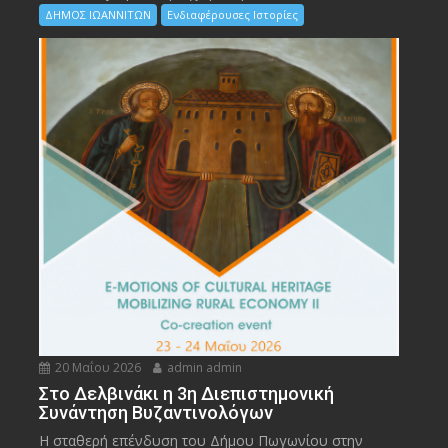
ΔΗΜΟΣ ΙΩΑΝΝΙΤΩΝ
Ενδιαφέρουσες Ιστορίες
20 Μαΐου 2026
admin admin
Στο Δελβινάκι η 3η Διεπιστημονική
Συνάντηση Βυζαντινολόγων
Η σταθερή επένδυση του Δήμου Πωγωνίου στην