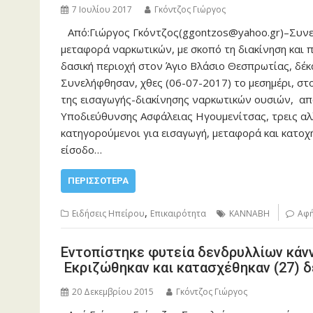
7 Ιουλίου 2017
Γκόντζος Γιώργος
Από:Γιώργος Γκόντζος(ggontzos@yahoo.gr)–Συνελ
μεταφορά ναρκωτικών, με σκοπό τη διακίνηση και
δασική περιοχή στον Άγιο Βλάσιο Θεσπρωτίας, δέκ
Συνελήφθησαν, χθες (06-07-2017) το μεσημέρι, σ
της εισαγωγής-διακίνησης ναρκωτικών ουσιών, α
Υποδιεύθυνσης Ασφάλειας Ηγουμενίτσας, τρεις αλλο
κατηγορούμενοι για εισαγωγή, μεταφορά και κατοχ
είσοδο…
ΠΕΡΙΣΣΌΤΕΡΑ
,
Ειδήσεις Ηπείρου
Επικαιρότητα
ΚΑΝΝΑΒΗ
Αφή
Εντοπίστηκε φυτεία δενδρυλλίων κάνν
Εκριζώθηκαν και κατασχέθηκαν (27) δ
20 Δεκεμβρίου 2015
Γκόντζος Γιώργος