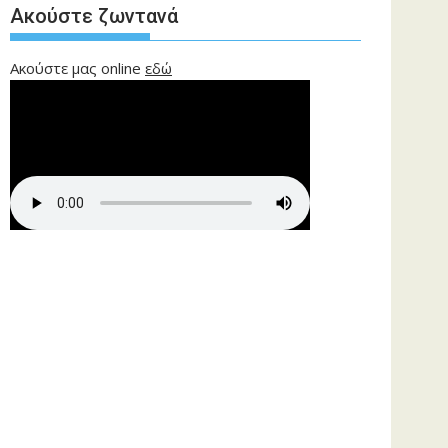
Ακούστε ζωντανά
Ακούστε μας online
εδώ