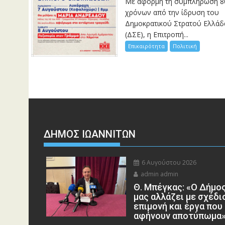
Με αφορμή τη συμπλήρωση 8
χρόνων από την ίδρυση του
Δημοκρατικού Στρατού Ελλάδ
(ΔΣΕ), η Επιτροπή...
Επικαιρότητα
Πολιτική
ΔΗΜΟΣ ΙΩΑΝΝΙΤΩΝ
6 Αυγούστου 2026
admin admin
Θ. Μπέγκας: «Ο Δήμο
μας αλλάζει με σχέδι
επιμονή και έργα που
αφήνουν αποτύπωμα