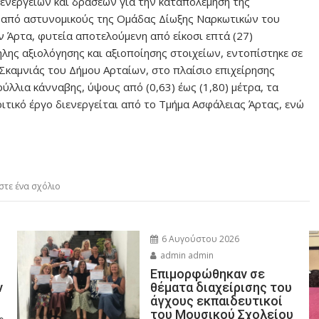
ενεργειών και δράσεων για την καταπολέμηση της
, από αστυνομικούς της Ομάδας Δίωξης Ναρκωτικών του
ν Άρτα, φυτεία αποτελούμενη από είκοσι επτά (27)
λης αξιολόγησης και αξιοποίησης στοιχείων, εντοπίστηκε σε
καμνιάς του Δήμου Αρταίων, στο πλαίσιο επιχείρησης
ύλλια κάνναβης, ύψους από (0,63) έως (1,80) μέτρα, τα
ιτικό έργο διενεργείται από το Τμήμα Ασφάλειας Άρτας, ενώ
στε ένα σχόλιο
6 Αυγούστου 2026
admin admin
Eπιμορφώθηκαν σε
ν
θέματα διαχείρισης του
άγχους εκπαιδευτικοί
του Μουσικού Σχολείου