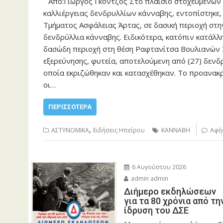
Από:Γιώργος Γκόντζος Στο πλαίσιο στοχευμένων 
καλλιέργειας δενδρυλλίων κάνναβης, εντοπίστηκε
Τμήματος Ασφάλειας Άρτας, σε δασική περιοχή στη
δενδρύλλια κάνναβης. Ειδικότερα, κατόπιν κατάλλη
δασώδη περιοχή στη θέση Ραφτανίτσα Βουλιανών Σ
εξερεύνησης, φυτεία, αποτελούμενη από (27) δενδρ
οποία εκριζώθηκαν και κατασχέθηκαν. Το προανακρ
οι…
ΠΕΡΙΣΣΌΤΕΡΑ
,
ΑΣΤΥΝΟΜΙΚΑ
Ειδήσεις Ηπείρου
ΚΑΝΝΑΒΗ
Αφή
6 Αυγούστου 2026
admin admin
Διήμερο εκδηλώσεων
για τα 80 χρόνια από τη
ίδρυση του ΔΣΕ