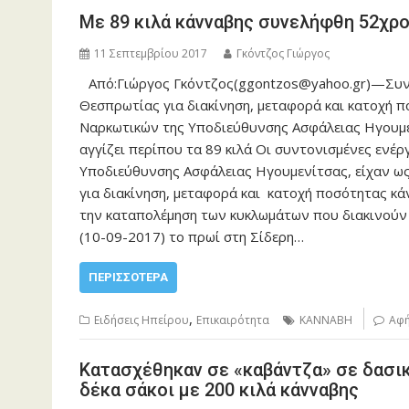
Με 89 κιλά κάνναβης συνελήφθη 52χρο
11 Σεπτεμβρίου 2017
Γκόντζος Γιώργος
Από:Γιώργος Γκόντζος(ggontzos@yahoo.gr)—Συν
Θεσπρωτίας για διακίνηση, μεταφορά και κατοχή 
Ναρκωτικών της Υποδιεύθυνσης Ασφάλειας Ηγουμε
αγγίζει περίπου τα 89 κιλά Οι συντονισμένες ενέ
Υποδιεύθυνσης Ασφάλειας Ηγουμενίτσας, είχαν ω
για διακίνηση, μεταφορά και κατοχή ποσότητας κά
την καταπολέμηση των κυκλωμάτων που διακινούν 
(10-09-2017) το πρωί στη Σίδερη…
ΠΕΡΙΣΣΌΤΕΡΑ
,
Ειδήσεις Ηπείρου
Επικαιρότητα
ΚΑΝΝΑΒΗ
Αφή
Κατασχέθηκαν σε «καβάντζα» σε δασικ
δέκα σάκοι με 200 κιλά κάνναβης