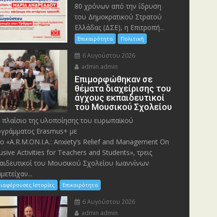
80 χρόνων από την ίδρυση
του Δημοκρατικού Στρατού
Ελλάδας (ΔΣΕ), η Επιτροπή...
Επικαιρότητα
Πολιτική
6 Αυγούστου 2026
admin admin
Eπιμορφώθηκαν σε
θέματα διαχείρισης του
άγχους εκπαιδευτικοί
του Μουσικού Σχολείου
 πλαίσιο της υλοποίησης του ευρωπαϊκού
γράμματος Erasmus+ με
λο «A.R.M.ON.I.A.: Anxiety’s Relief and Management On
lusive Activities for Teachers and Students», τρεις
αιδευτικοί του Μουσικού Σχολείου Ιωαννίνων
μετείχαν...
ιαφέρουσες Ιστορίες
Επικαιρότητα
6 Αυγούστου 2026
admin admin