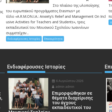
0
Στο πλαίσιο της υλοποίησης
Τ
του ευρωπαϊκού προγράμματος Erasmus+ με
το
ας
τίτλο «A.R.M.ON.I.A.: Anxiety’s Relief and Management On Incl
πα
usive Activities for Teachers and Students», τρεις
Δ
εκπαιδευτικοί του Μουσικού Σχολείου Ιωαννίνων
συμμετείχαν...
Ενδιαφέρουσες Ιστορίες
Επικαιρότητα
Ενδιαφέρουσες Ιστορίες
Επ
6 Αυγούστου 2026
admin admin
ς
Eπιμορφώθηκαν σε
ο,
θέματα διαχείρισης
του άγχους
»
εκπαιδευτικοί του