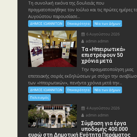
Τη συνολική εικόνα της δουλειάς που
πραγματοποιήθηκε τον Ιούλιο και τις πρώτες ημέρες τ
Αυγούστου παρουσίασε...
ΔΗΜΟΣ ΙΩΑΝΝΙΤΩΝ
Επικαιρότητα
Νέα των Δήμων
6 Αυγούστου 2026
admin admin
Tα «Ηπειρωτικά»
επιστρέφουν 50
χρόνια μετά
Την πραγματοποίηση μιας
επετειακής σειράς εκδηλώσεων με στόχο την αναβίωσ
των «Ηπειρωτικών», πενήντα χρόνια μετά την...
ΔΗΜΟΣ ΙΩΑΝΝΙΤΩΝ
Επικαιρότητα
Νέα των Δήμων
Πολιτισμός
4 Αυγούστου 2026
admin admin
Σύμβαση για έργα
υποδομής 400.000
ευρώ στη Δημοτική Ενότητα Περάματος