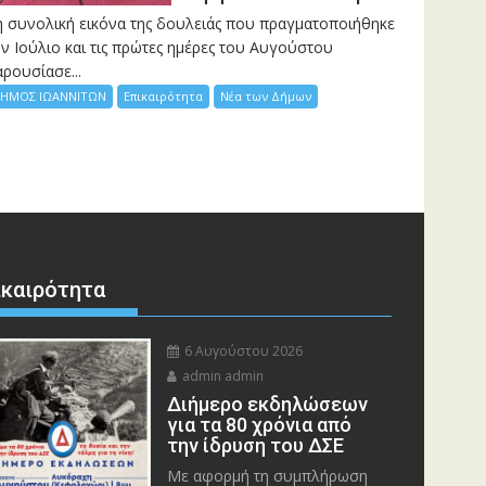
η συνολική εικόνα της δουλειάς που πραγματοποιήθηκε
ν Ιούλιο και τις πρώτες ημέρες του Αυγούστου
ρουσίασε...
ΗΜΟΣ ΙΩΑΝΝΙΤΩΝ
Επικαιρότητα
Νέα των Δήμων
ικαιρότητα
6 Αυγούστου 2026
admin admin
Διήμερο εκδηλώσεων
για τα 80 χρόνια από
την ίδρυση του ΔΣΕ
Με αφορμή τη συμπλήρωση