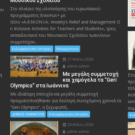
Μουσικού Σχολείου
Στο πλαίσιο της υλοποίησης του ευρωπαϊκού
ου
προγράμματος Erasmus+ με
τίτλο «A.R.M.ON.I.A.: Anxiety’s Relief and Management O
n Inclusive Activities for Teachers and Students», τρεις
εκπαιδευτικοί του Μουσικού Σχολείου Ιωαννίνων
συμμετείχαν...
Ενδιαφέρουσες Ιστορίες
Επικαιρότητα
27 Μαΐου 2026
admin admin
Με μεγάλη συμμετοχή
η
Στο
και χαμόγελα τα “Geri
προ
Olympics” στα Ιωάννινα
τίτ
Με ιδιαίτερη επιτυχία και μεγάλη συμμετοχή
Inc
πραγματοποιήθηκαν για δεύτερη συνεχόμενη χρονιά τα
εκπ
“Geri Olympics”, η ξεχωριστή...
συμ
ΔΗΜΟΣ ΙΩΑΝΝΙΤΩΝ
Ενδιαφέρουσες Ιστορίες
Ενδ
20 Μαΐου 2026
admin admin