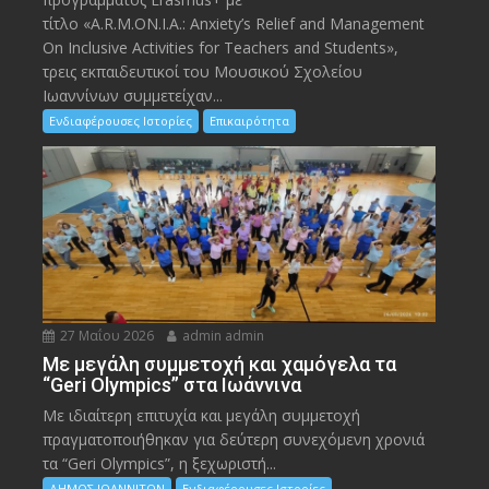
τίτλο «A.R.M.ON.I.A.: Anxiety’s Relief and Management
On Inclusive Activities for Teachers and Students»,
τρεις εκπαιδευτικοί του Μουσικού Σχολείου
Ιωαννίνων συμμετείχαν...
Ενδιαφέρουσες Ιστορίες
Επικαιρότητα
27 Μαΐου 2026
admin admin
Με μεγάλη συμμετοχή και χαμόγελα τα
“Geri Olympics” στα Ιωάννινα
Με ιδιαίτερη επιτυχία και μεγάλη συμμετοχή
πραγματοποιήθηκαν για δεύτερη συνεχόμενη χρονιά
τα “Geri Olympics”, η ξεχωριστή...
ΔΗΜΟΣ ΙΩΑΝΝΙΤΩΝ
Ενδιαφέρουσες Ιστορίες