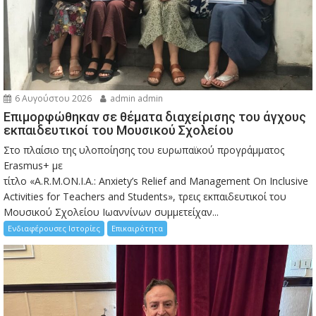
6 Αυγούστου 2026
admin admin
Eπιμορφώθηκαν σε θέματα διαχείρισης του άγχους
εκπαιδευτικοί του Μουσικού Σχολείου
Στο πλαίσιο της υλοποίησης του ευρωπαϊκού προγράμματος
Erasmus+ με
τίτλο «A.R.M.ON.I.A.: Anxiety’s Relief and Management On Inclusive
Activities for Teachers and Students», τρεις εκπαιδευτικοί του
Μουσικού Σχολείου Ιωαννίνων συμμετείχαν...
Ενδιαφέρουσες Ιστορίες
Επικαιρότητα