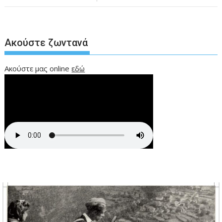
Ακούστε ζωντανά
Ακούστε μας online
εδώ