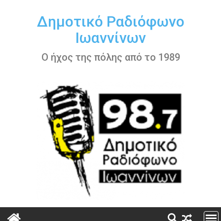
Περάστε
στο
Δημοτικό Ραδιόφωνο
περιεχόμενο
Ιωαννίνων
Ο ήχος της πόλης από το 1989