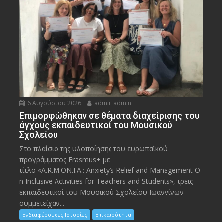
6 Αυγούστου 2026
admin admin
Eπιμορφώθηκαν σε θέματα διαχείρισης του
άγχους εκπαιδευτικοί του Μουσικού
Σχολείου
Στο πλαίσιο της υλοποίησης του ευρωπαϊκού
προγράμματος Erasmus+ με
τίτλο «A.R.M.ON.I.A.: Anxiety’s Relief and Management O
n Inclusive Activities for Teachers and Students», τρεις
εκπαιδευτικοί του Μουσικού Σχολείου Ιωαννίνων
συμμετείχαν...
Ενδιαφέρουσες Ιστορίες
Επικαιρότητα