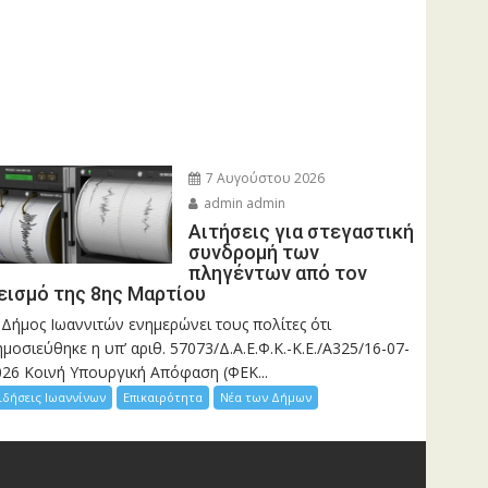
7 Αυγούστου 2026
admin admin
Αιτήσεις για στεγαστική
συνδρομή των
πληγέντων από τον
εισμό της 8ης Μαρτίου
 Δήμος Ιωαννιτών ενημερώνει τους πολίτες ότι
μοσιεύθηκε η υπ’ αριθ. 57073/Δ.Α.Ε.Φ.Κ.-Κ.Ε./Α325/16-07-
026 Κοινή Υπουργική Απόφαση (ΦΕΚ...
ιδήσεις Ιωαννίνων
Επικαιρότητα
Νέα των Δήμων