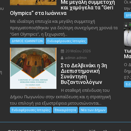
Με μεγάλη συμμετοχή
Οι 
και χαμόγελα τα “Geri
ου
την
Olympics” στα Ιωάννινα
ΔΗ
Με ιδιαίτερη επιτυχία και μεγάλη συμμετοχή
πραγματοποιήθηκαν για δεύτερη συνεχόμενη χρονιά τα
“Geri Olympics”, η ξεχωριστή...
ΔΗΜΟΣ ΙΩΑΝΝΙΤΩΝ
Ενδιαφέρουσες Ιστορίες
τω
20 Μαΐου 2026
Μα
admin admin
Ο Δ
Στο Δελβινάκι η 3η
Διεπιστημονική
δημ
η
Συνάντηση
07-
Βυζαντινολόγων
Ειδ
Η σταθερή επένδυση του
Δήμου Πωγωνίου στην εκπαίδευση και η στρατηγική
του επιλογή για εξωστρέφεια μετουσιώνονται...
Ενδιαφέρουσες Ιστορίες
Επικαιρότητα
Νέα των Δήμων