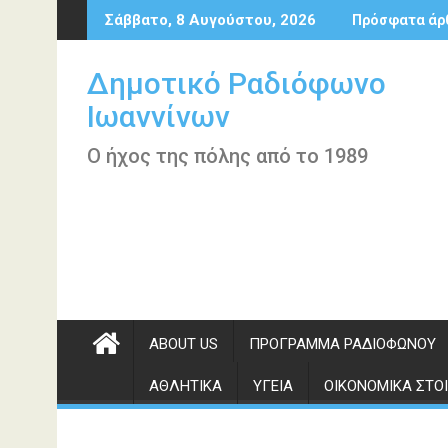
Περάστε
Σάββατο, 8 Αυγούστου, 2026
Πρόσφατα άρ
στο
περιεχόμενο
Δημοτικό Ραδιόφωνο
Ιωαννίνων
Ο ήχος της πόλης από το 1989
ABOUT US
ΠΡΌΓΡΑΜΜΑ ΡΑΔΙΟΦΏΝΟΥ
ΑΘΛΗΤΙΚΆ
ΥΓΕΊΑ
ΟΙΚΟΝΟΜΙΚΆ ΣΤΟΙ