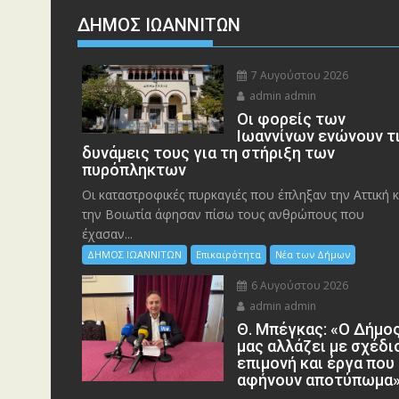
ΔΗΜΟΣ ΙΩΑΝΝΙΤΩΝ
7 Αυγούστου 2026
admin admin
Οι φορείς των
Ιωαννίνων ενώνουν τ
δυνάμεις τους για τη στήριξη των
πυρόπληκτων
Οι καταστροφικές πυρκαγιές που έπληξαν την Αττική κ
την Bοιωτία άφησαν πίσω τους ανθρώπους που
έχασαν...
ΔΗΜΟΣ ΙΩΑΝΝΙΤΩΝ
Επικαιρότητα
Νέα των Δήμων
6 Αυγούστου 2026
admin admin
Θ. Μπέγκας: «Ο Δήμο
μας αλλάζει με σχέδι
επιμονή και έργα που
αφήνουν αποτύπωμα