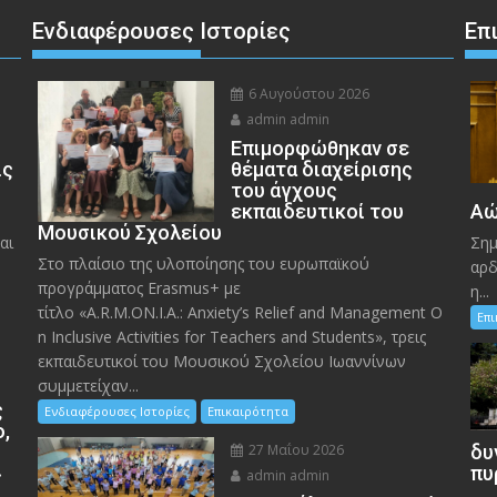
Ενδιαφέρουσες Ιστορίες
Επ
6 Αυγούστου 2026
admin admin
Eπιμορφώθηκαν σε
ις
θέματα διαχείρισης
του άγχους
εκπαιδευτικοί του
Αώ
Μουσικού Σχολείου
αι
Σημ
Στο πλαίσιο της υλοποίησης του ευρωπαϊκού
αρδ
προγράμματος Erasmus+ με
η...
τίτλο «A.R.M.ON.I.A.: Anxiety’s Relief and Management O
Επ
n Inclusive Activities for Teachers and Students», τρεις
εκπαιδευτικοί του Μουσικού Σχολείου Ιωαννίνων
συμμετείχαν...
ς
Ενδιαφέρουσες Ιστορίες
Επικαιρότητα
ο,
27 Μαΐου 2026
δυ
»
πυ
admin admin