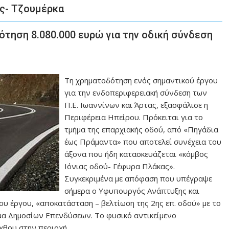
ς- Τζουμέρκα
τηση 8.080.000 ευρώ για την οδική σύνδεση
Τη χρηματοδότηση ενός σημαντικού έργου
για την ενδοπεριφερειακή σύνδεση των
Π.Ε. Ιωαννίνων και Άρτας, εξασφάλισε η
Περιφέρεια Ηπείρου. Πρόκειται για το
τμήμα της επαρχιακής οδού, από «Πηγάδια
έως Πράμαντα» που αποτελεί συνέχεια του
άξονα που ήδη κατασκευάζεται «κόμβος
Ιόνιας οδού- Γέφυρα Πλάκας».
Συγκεκριμένα με απόφαση που υπέγραψε
σήμερα ο Υφυπουργός Ανάπτυξης και
υ έργου, «αποκατάσταση – βελτίωση της 2ης επ. οδού» με το
α Δημοσίων Επενδύσεων. Το φυσικό αντικείμενο
άχθου στην περιοχή…