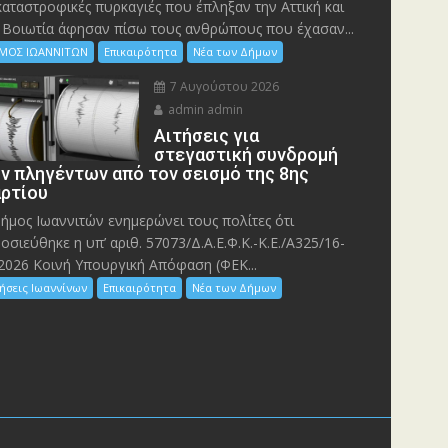
καταστροφικές πυρκαγιές που έπληξαν την Αττική και
 Bοιωτία άφησαν πίσω τους ανθρώπους που έχασαν...
ΜΟΣ ΙΩΑΝΝΙΤΩΝ
Επικαιρότητα
Νέα των Δήμων
7 Αυγούστου 2026
admin admin
Αιτήσεις για
στεγαστική συνδρομή
ν πληγέντων από τον σεισμό της 8ης
ρτίου
ήμος Ιωαννιτών ενημερώνει τους πολίτες ότι
οσιεύθηκε η υπ’ αριθ. 57073/Δ.Α.Ε.Φ.Κ.-Κ.Ε./Α325/16-
2026 Κοινή Υπουργική Απόφαση (ΦΕΚ...
ήσεις Ιωαννίνων
Επικαιρότητα
Νέα των Δήμων