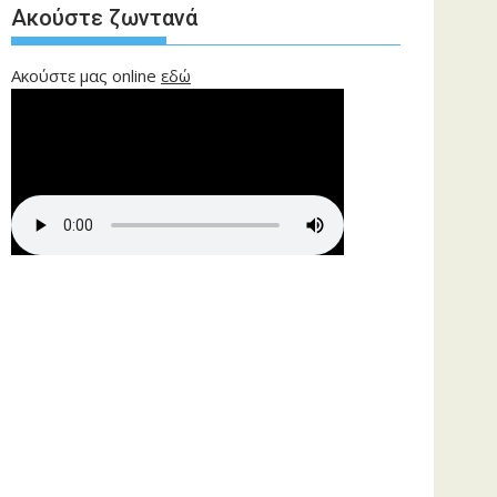
Ακούστε ζωντανά
Ακούστε μας online
εδώ