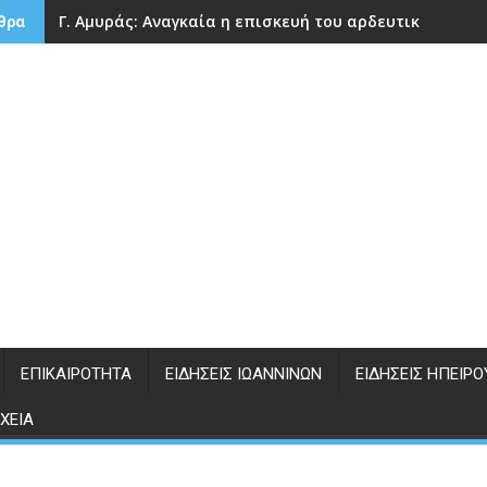
Γ. Αμυράς: Αναγκαία η επισκευή του αρδευτικού φρά
θρα
ΕΠΙΚΑΙΡΌΤΗΤΑ
ΕΙΔΉΣΕΙΣ ΙΩΑΝΝΊΝΩΝ
ΕΙΔΉΣΕΙΣ ΗΠΕΊΡΟ
ΧΕΊΑ