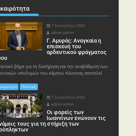
ικαιρότητα
7 Αυγούστου 2026
admin admin
Γ. Αμυράς: Αναγκαία η
επισκευή του
αρδευτικού φράγματος
ου
αντικό βήμα για τη διατήρηση και την αναβάθμιση των
ευτικών υποδομών του κάμπου Κόνιτσας αποτελεί
ικαιρότητα
Πολιτική
7 Αυγούστου 2026
admin admin
Οι φορείς των
Ιωαννίνων ενώνουν τις
νάμεις τους για τη στήριξη των
ρόπληκτων