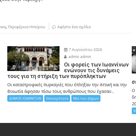
,
ρκα
Περιφέρεια Ηπείρου
Αφήστε ένα σχόλιο
7 Αυγούστου 2026
admin admin
Οι φορείς των Ιωαννίνων
ενώνουν τις δυνάμεις
τους για τη στήριξη των πυρόπληκτων
σ
Οι καταστροφικές πυρκαγιές που έπληξαν την Αττική και την
Ο
Bοιωτία άφησαν πίσω τους ανθρώπους που έχασαν...
δη
ΔΗΜΟΣ ΙΩΑΝΝΙΤΩΝ
Επικαιρότητα
Νέα των Δήμων
2
Ε