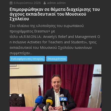
6 Αυγούστου 2026
admin admin
Eπιμορφώθηκαν σε θέματα διαχείρισης του
άγχους εκπαιδευτικοί του Μουσικού
Σχολείου
Στο πλαίσιο της υλοποίησης του ευρωπαϊκού
προγράμματος Erasmus+ με
τίτλο «A.R.M.ON.I.A.: Anxiety’s Relief and Management O
n Inclusive Activities for Teachers and Students», τρεις
εκπαιδευτικοί του Μουσικού Σχολείου Ιωαννίνων
συμμετείχαν...
Ενδιαφέρουσες Ιστορίες
Επικαιρότητα