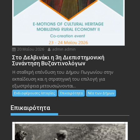
20 Μαΐου 2026
admin admin
Στο Δελβινάκι η 3η Διεπιστημονική
Συνάντηση Βυζαντινολόγων
Η σταθερή επένδυση του Δήμου Πωγωνίου στην
εκπαίδευση και η στρατηγική του επιλογή για
εξωστρέφεια μετουσιώνονται...
Ενδιαφέρουσες Ιστορίες
Επικαιρότητα
Νέα των Δήμων
Επικαιρότητα