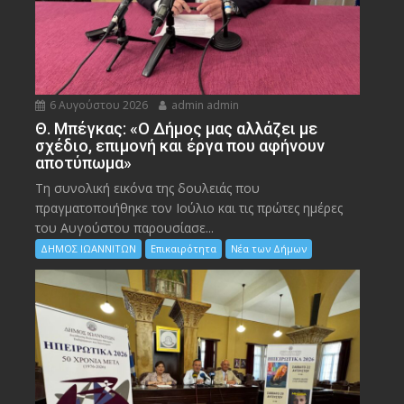
6 Αυγούστου 2026
admin admin
Θ. Μπέγκας: «Ο Δήμος μας αλλάζει με
σχέδιο, επιμονή και έργα που αφήνουν
αποτύπωμα»
Τη συνολική εικόνα της δουλειάς που
πραγματοποιήθηκε τον Ιούλιο και τις πρώτες ημέρες
του Αυγούστου παρουσίασε...
ΔΗΜΟΣ ΙΩΑΝΝΙΤΩΝ
Επικαιρότητα
Νέα των Δήμων