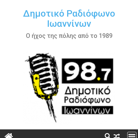
Περάστε
στο
Δημοτικό Ραδιόφωνο
περιεχόμενο
Ιωαννίνων
Ο ήχος της πόλης από το 1989