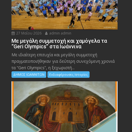
27 Μαΐου 2026
admin admin
Με μεγάλη συμμετοχή και χαμόγελα τα
“Geri Olympics” στα Ιωάννινα
Με ιδιαίτερη επιτυχία και μεγάλη συμμετοχή
πραγματοποιήθηκαν για δεύτερη συνεχόμενη χρονιά
τα “Geri Olympics”, η ξεχωριστή...
ΔΗΜΟΣ ΙΩΑΝΝΙΤΩΝ
Ενδιαφέρουσες Ιστορίες