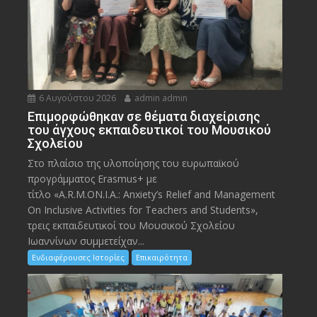
6 Αυγούστου 2026
admin admin
Eπιμορφώθηκαν σε θέματα διαχείρισης
του άγχους εκπαιδευτικοί του Μουσικού
Σχολείου
Στο πλαίσιο της υλοποίησης του ευρωπαϊκού
προγράμματος Erasmus+ με
τίτλο «A.R.M.ON.I.A.: Anxiety’s Relief and Management
On Inclusive Activities for Teachers and Students»,
τρεις εκπαιδευτικοί του Μουσικού Σχολείου
Ιωαννίνων συμμετείχαν...
Ενδιαφέρουσες Ιστορίες
Επικαιρότητα