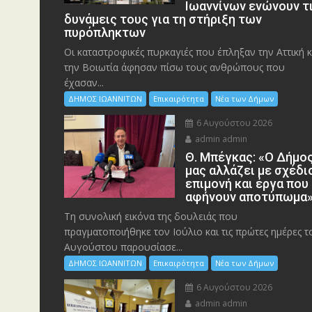
Ιωαννίνων ενώνουν τ
δυνάμεις τους για τη στήριξη των
πυρόπληκτων
Οι καταστροφικές πυρκαγιές που έπληξαν την Αττική κ
την Bοιωτία άφησαν πίσω τους ανθρώπους που
έχασαν...
ΔΗΜΟΣ ΙΩΑΝΝΙΤΩΝ
Επικαιρότητα
Νέα των Δήμων
6 Αυγούστου 2026
admin admin
Θ. Μπέγκας: «Ο Δήμο
μας αλλάζει με σχέδι
επιμονή και έργα που
αφήνουν αποτύπωμα
Τη συνολική εικόνα της δουλειάς που
πραγματοποιήθηκε τον Ιούλιο και τις πρώτες ημέρες τ
Αυγούστου παρουσίασε...
ΔΗΜΟΣ ΙΩΑΝΝΙΤΩΝ
Επικαιρότητα
Νέα των Δήμων
6 Αυγούστου 2026
admin admin