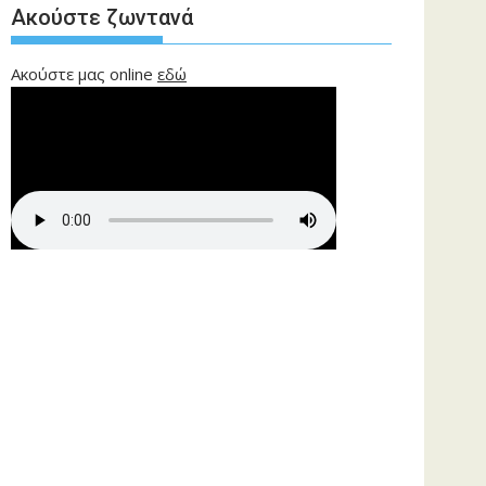
Ακούστε ζωντανά
Ακούστε μας online
εδώ