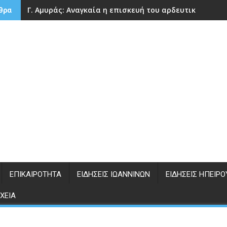
Γ. Αμυράς: Αναγκαία η επισκευή του αρδευτικού φρά
θρα
ΕΠΙΚΑΙΡΌΤΗΤΑ
ΕΙΔΉΣΕΙΣ ΙΩΑΝΝΊΝΩΝ
ΕΙΔΉΣΕΙΣ ΗΠΕΊΡΟ
ΧΕΊΑ