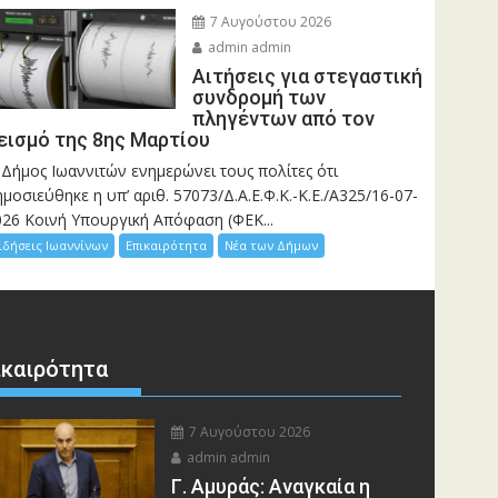
7 Αυγούστου 2026
admin admin
Αιτήσεις για στεγαστική
συνδρομή των
πληγέντων από τον
εισμό της 8ης Μαρτίου
 Δήμος Ιωαννιτών ενημερώνει τους πολίτες ότι
μοσιεύθηκε η υπ’ αριθ. 57073/Δ.Α.Ε.Φ.Κ.-Κ.Ε./Α325/16-07-
026 Κοινή Υπουργική Απόφαση (ΦΕΚ...
ιδήσεις Ιωαννίνων
Επικαιρότητα
Νέα των Δήμων
ικαιρότητα
7 Αυγούστου 2026
admin admin
Γ. Αμυράς: Αναγκαία η