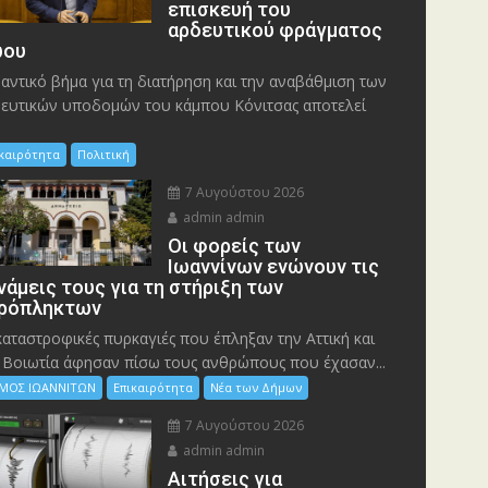
επισκευή του
αρδευτικού φράγματος
ου
αντικό βήμα για τη διατήρηση και την αναβάθμιση των
ευτικών υποδομών του κάμπου Κόνιτσας αποτελεί
ικαιρότητα
Πολιτική
7 Αυγούστου 2026
admin admin
Οι φορείς των
Ιωαννίνων ενώνουν τις
νάμεις τους για τη στήριξη των
ρόπληκτων
καταστροφικές πυρκαγιές που έπληξαν την Αττική και
 Bοιωτία άφησαν πίσω τους ανθρώπους που έχασαν...
ΜΟΣ ΙΩΑΝΝΙΤΩΝ
Επικαιρότητα
Νέα των Δήμων
7 Αυγούστου 2026
admin admin
Αιτήσεις για