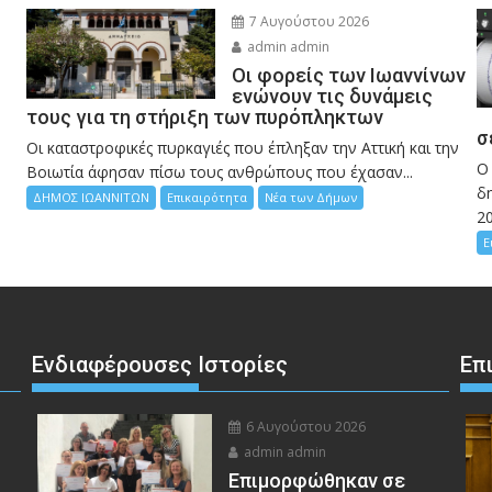
7 Αυγούστου 2026
admin admin
Οι φορείς των Ιωαννίνων
ενώνουν τις δυνάμεις
τους για τη στήριξη των πυρόπληκτων
σ
Οι καταστροφικές πυρκαγιές που έπληξαν την Αττική και την
Ο
Bοιωτία άφησαν πίσω τους ανθρώπους που έχασαν...
δη
ΔΗΜΟΣ ΙΩΑΝΝΙΤΩΝ
Επικαιρότητα
Νέα των Δήμων
2
Ε
Ενδιαφέρουσες Ιστορίες
Επ
6 Αυγούστου 2026
admin admin
Eπιμορφώθηκαν σε