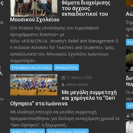
ις
θέματα διαχείρισης
του άγχους
εκπαιδευτικοί του
Αώ
Μουσικού Σχολείου
αι
Σημ
Στο πλαίσιο της υλοποίησης του ευρωπαϊκού
αρδ
προγράμματος Erasmus+ με
η...
τίτλο «A.R.M.ON.I.A.: Anxiety’s Relief and Management O
Επ
n Inclusive Activities for Teachers and Students», τρεις
εκπαιδευτικοί του Μουσικού Σχολείου Ιωαννίνων
συμμετείχαν...
ς
Ενδιαφέρουσες Ιστορίες
Επικαιρότητα
ο,
27 Μαΐου 2026
δυ
»
πυ
admin admin
Με μεγάλη συμμετοχή
Οι 
και χαμόγελα τα “Geri
ου
την
Olympics” στα Ιωάννινα
ΔΗ
Με ιδιαίτερη επιτυχία και μεγάλη συμμετοχή
πραγματοποιήθηκαν για δεύτερη συνεχόμενη χρονιά τα
“Geri Olympics”, η ξεχωριστή...
ΔΗΜΟΣ ΙΩΑΝΝΙΤΩΝ
Ενδιαφέρουσες Ιστορίες