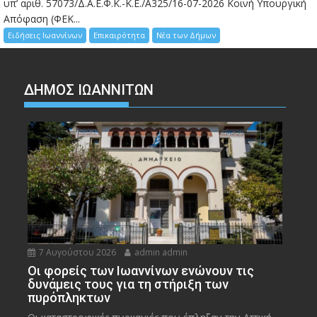
υπ’ αριθ. 57073/Δ.Α.Ε.Φ.Κ.-Κ.Ε./Α325/16-07-2026 Κοινή Υπουργική
Απόφαση (ΦΕΚ...
Ειδήσεις Ιωαννίνων
Επικαιρότητα
Νέα των Δήμων
ΔΗΜΟΣ ΙΩΑΝΝΙΤΩΝ
7 Αυγούστου 2026
admin admin
Οι φορείς των Ιωαννίνων ενώνουν τις
δυνάμεις τους για τη στήριξη των
πυρόπληκτων