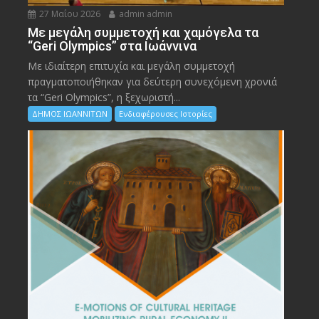
27 Μαΐου 2026
admin admin
Με μεγάλη συμμετοχή και χαμόγελα τα
“Geri Olympics” στα Ιωάννινα
Με ιδιαίτερη επιτυχία και μεγάλη συμμετοχή
πραγματοποιήθηκαν για δεύτερη συνεχόμενη χρονιά
τα “Geri Olympics”, η ξεχωριστή...
ΔΗΜΟΣ ΙΩΑΝΝΙΤΩΝ
Ενδιαφέρουσες Ιστορίες