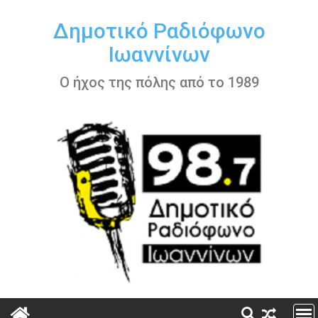
Περάστε
στο
Δημοτικό Ραδιόφωνο
περιεχόμενο
Ιωαννίνων
Ο ήχος της πόλης από το 1989