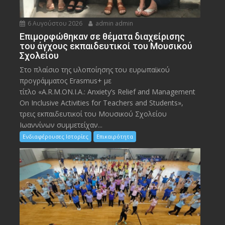
6 Αυγούστου 2026
admin admin
Eπιμορφώθηκαν σε θέματα διαχείρισης
του άγχους εκπαιδευτικοί του Μουσικού
Σχολείου
Στο πλαίσιο της υλοποίησης του ευρωπαϊκού
προγράμματος Erasmus+ με
τίτλο «A.R.M.ON.I.A.: Anxiety’s Relief and Management
On Inclusive Activities for Teachers and Students»,
τρεις εκπαιδευτικοί του Μουσικού Σχολείου
Ιωαννίνων συμμετείχαν...
Ενδιαφέρουσες Ιστορίες
Επικαιρότητα