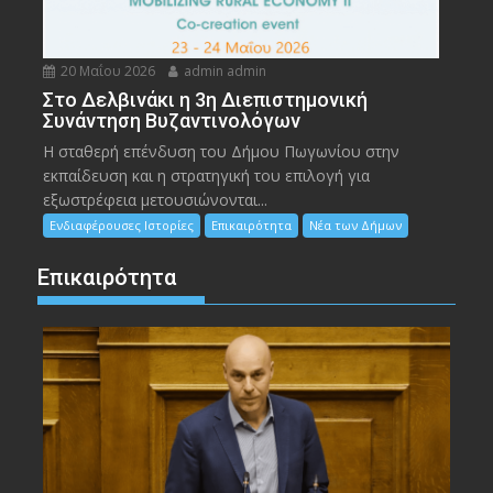
20 Μαΐου 2026
admin admin
Στο Δελβινάκι η 3η Διεπιστημονική
Συνάντηση Βυζαντινολόγων
Η σταθερή επένδυση του Δήμου Πωγωνίου στην
εκπαίδευση και η στρατηγική του επιλογή για
εξωστρέφεια μετουσιώνονται...
Ενδιαφέρουσες Ιστορίες
Επικαιρότητα
Νέα των Δήμων
Επικαιρότητα