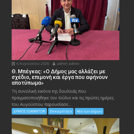
6 Αυγούστου 2026
admin admin
Θ. Μπέγκας: «Ο Δήμος μας αλλάζει με
σχέδιο, επιμονή και έργα που αφήνουν
αποτύπωμα»
Τη συνολική εικόνα της δουλειάς που
πραγματοποιήθηκε τον Ιούλιο και τις πρώτες ημέρες
του Αυγούστου παρουσίασε...
ΔΗΜΟΣ ΙΩΑΝΝΙΤΩΝ
Επικαιρότητα
Νέα των Δήμων