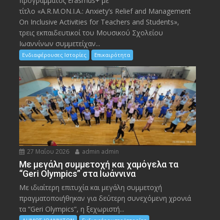
προγράμματος Erasmus+ με
τίτλο «A.R.M.ON.I.A.: Anxiety’s Relief and Management
On Inclusive Activities for Teachers and Students»,
τρεις εκπαιδευτικοί του Μουσικού Σχολείου
Ιωαννίνων συμμετείχαν...
Ενδιαφέρουσες Ιστορίες
Επικαιρότητα
27 Μαΐου 2026
admin admin
Με μεγάλη συμμετοχή και χαμόγελα τα
“Geri Olympics” στα Ιωάννινα
Με ιδιαίτερη επιτυχία και μεγάλη συμμετοχή
πραγματοποιήθηκαν για δεύτερη συνεχόμενη χρονιά
τα “Geri Olympics”, η ξεχωριστή...