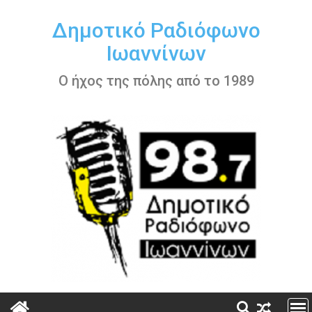
Περάστε
στο
Δημοτικό Ραδιόφωνο
περιεχόμενο
Ιωαννίνων
Ο ήχος της πόλης από το 1989