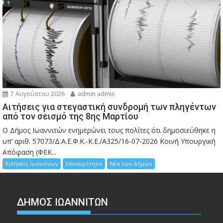
7 Αυγούστου 2026
admin admin
Αιτήσεις για στεγαστική συνδρομή των πληγέντων
από τον σεισμό της 8ης Μαρτίου
Ο Δήμος Ιωαννιτών ενημερώνει τους πολίτες ότι δημοσιεύθηκε η
υπ’ αριθ. 57073/Δ.Α.Ε.Φ.Κ.-Κ.Ε./Α325/16-07-2026 Κοινή Υπουργική
Απόφαση (ΦΕΚ...
Ειδήσεις Ιωαννίνων
Επικαιρότητα
Νέα των Δήμων
ΔΗΜΟΣ ΙΩΑΝΝΙΤΩΝ