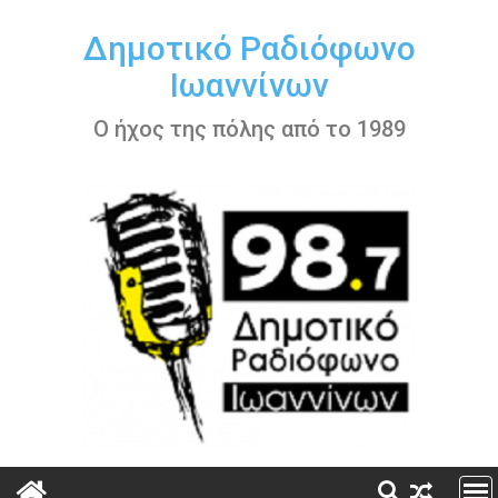
Περάστε
στο
Δημοτικό Ραδιόφωνο
περιεχόμενο
Ιωαννίνων
Ο ήχος της πόλης από το 1989