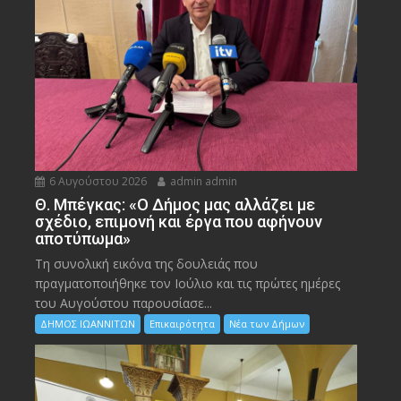
6 Αυγούστου 2026
admin admin
Θ. Μπέγκας: «Ο Δήμος μας αλλάζει με
σχέδιο, επιμονή και έργα που αφήνουν
αποτύπωμα»
Τη συνολική εικόνα της δουλειάς που
πραγματοποιήθηκε τον Ιούλιο και τις πρώτες ημέρες
του Αυγούστου παρουσίασε...
ΔΗΜΟΣ ΙΩΑΝΝΙΤΩΝ
Επικαιρότητα
Νέα των Δήμων