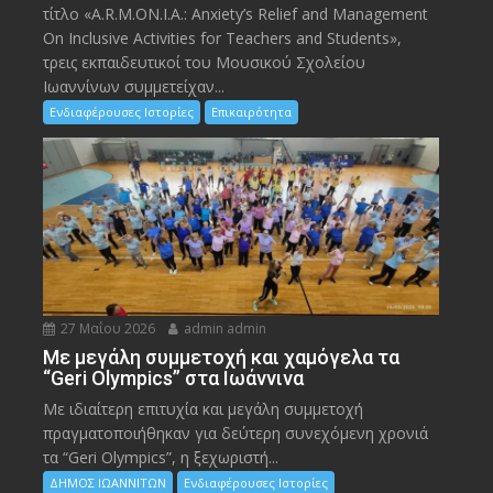
τίτλο «A.R.M.ON.I.A.: Anxiety’s Relief and Management
On Inclusive Activities for Teachers and Students»,
τρεις εκπαιδευτικοί του Μουσικού Σχολείου
Ιωαννίνων συμμετείχαν...
Ενδιαφέρουσες Ιστορίες
Επικαιρότητα
27 Μαΐου 2026
admin admin
Με μεγάλη συμμετοχή και χαμόγελα τα
“Geri Olympics” στα Ιωάννινα
Με ιδιαίτερη επιτυχία και μεγάλη συμμετοχή
πραγματοποιήθηκαν για δεύτερη συνεχόμενη χρονιά
τα “Geri Olympics”, η ξεχωριστή...
ΔΗΜΟΣ ΙΩΑΝΝΙΤΩΝ
Ενδιαφέρουσες Ιστορίες