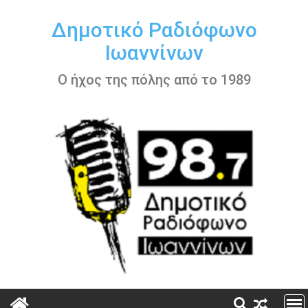
Περάστε
στο
Δημοτικό Ραδιόφωνο
περιεχόμενο
Ιωαννίνων
Ο ήχος της πόλης από το 1989