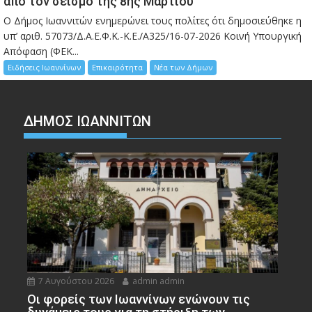
από τον σεισμό της 8ης Μαρτίου
Ο Δήμος Ιωαννιτών ενημερώνει τους πολίτες ότι δημοσιεύθηκε η
υπ’ αριθ. 57073/Δ.Α.Ε.Φ.Κ.-Κ.Ε./Α325/16-07-2026 Κοινή Υπουργική
Απόφαση (ΦΕΚ...
Ειδήσεις Ιωαννίνων
Επικαιρότητα
Νέα των Δήμων
ΔΗΜΟΣ ΙΩΑΝΝΙΤΩΝ
7 Αυγούστου 2026
admin admin
Οι φορείς των Ιωαννίνων ενώνουν τις