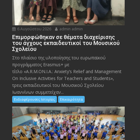
6 Αυγούστου 2026
admin admin
Eπιμορφώθηκαν σε θέματα διαχείρισης
του άγχους εκπαιδευτικοί του Μουσικού
Σχολείου
Στο πλαίσιο της υλοποίησης του ευρωπαϊκού
προγράμματος Erasmus+ με
τίτλο «A.R.M.ON.I.A.: Anxiety’s Relief and Management
On Inclusive Activities for Teachers and Students»,
τρεις εκπαιδευτικοί του Μουσικού Σχολείου
Ιωαννίνων συμμετείχαν...
Ενδιαφέρουσες Ιστορίες
Επικαιρότητα