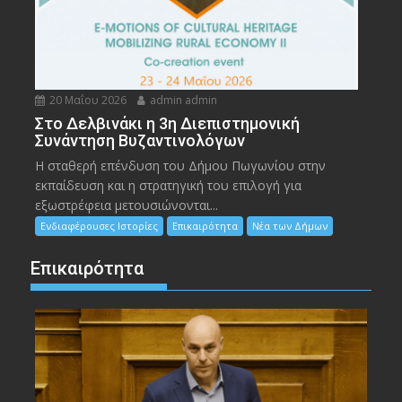
20 Μαΐου 2026
admin admin
Στο Δελβινάκι η 3η Διεπιστημονική
Συνάντηση Βυζαντινολόγων
Η σταθερή επένδυση του Δήμου Πωγωνίου στην
εκπαίδευση και η στρατηγική του επιλογή για
εξωστρέφεια μετουσιώνονται...
Ενδιαφέρουσες Ιστορίες
Επικαιρότητα
Νέα των Δήμων
Επικαιρότητα