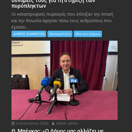
δυνάμεις τους για τη στήριξη των
πυρόπληκτων
Οι καταστροφικές πυρκαγιές που έπληξαν την Αττική
και την Bοιωτία άφησαν πίσω τους ανθρώπους που
έχασαν...
ΔΗΜΟΣ ΙΩΑΝΝΙΤΩΝ
Επικαιρότητα
Νέα των Δήμων
6 Αυγούστου 2026
admin admin
Θ. Μπέγκας: «Ο Δήμος μας αλλάζει με