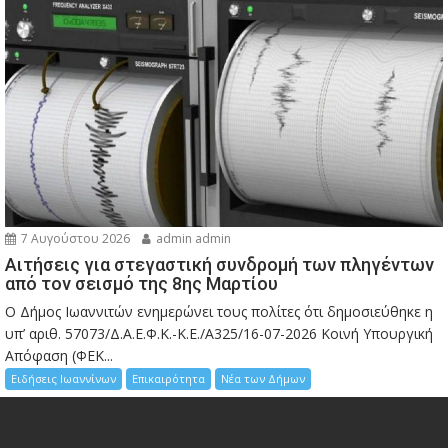
7 Αυγούστου 2026
admin admin
Αιτήσεις για στεγαστική συνδρομή των πληγέντων
από τον σεισμό της 8ης Μαρτίου
Ο Δήμος Ιωαννιτών ενημερώνει τους πολίτες ότι δημοσιεύθηκε η
υπ’ αριθ. 57073/Δ.Α.Ε.Φ.Κ.-Κ.Ε./Α325/16-07-2026 Κοινή Υπουργική
Απόφαση (ΦΕΚ...
Ειδήσεις Ιωαννίνων
Επικαιρότητα
Νέα των Δήμων