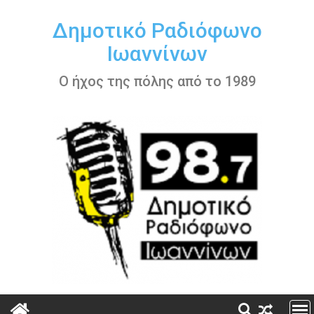
Περάστε
στο
Δημοτικό Ραδιόφωνο
περιεχόμενο
Ιωαννίνων
Ο ήχος της πόλης από το 1989