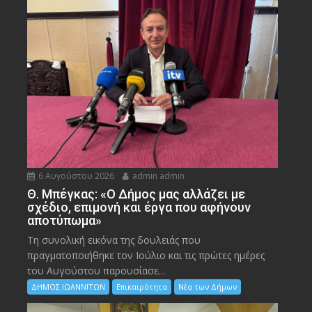
6 Αυγούστου 2026
admin admin
Θ. Μπέγκας: «Ο Δήμος μας αλλάζει με
σχέδιο, επιμονή και έργα που αφήνουν
αποτύπωμα»
Τη συνολική εικόνα της δουλειάς που
πραγματοποιήθηκε τον Ιούλιο και τις πρώτες ημέρες
του Αυγούστου παρουσίασε...
ΔΗΜΟΣ ΙΩΑΝΝΙΤΩΝ
Επικαιρότητα
Νέα των Δήμων