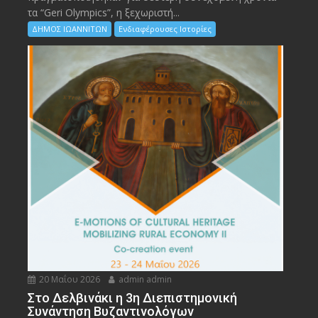
τα “Geri Olympics”, η ξεχωριστή...
ΔΗΜΟΣ ΙΩΑΝΝΙΤΩΝ
Ενδιαφέρουσες Ιστορίες
20 Μαΐου 2026
admin admin
Στο Δελβινάκι η 3η Διεπιστημονική
Συνάντηση Βυζαντινολόγων