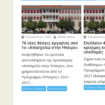
4 Αυγούστου 2026
admin admin
4 Αυγούστου
76 νέες θέσεις εργασίας από
Επιπλέον 4
το «Απασχολώ στην Ήπειρο»
κρίσιμες 
υποδομές 
Αναρτήθηκαν τα οριστικά
Σημαντική ε
αποτελέσματα της πρόσκλησης
διαθέσιμων 
«Απασχολώ στην Ήπειρο», που
Προγράμματ
χρηματοδοτείται από το
2027 εξασφα
Πρόγραμμα «Ήπειρος» 2021-
έγκριση υπερ
2027,...
Ειδήσεις Ηπείρ
Ειδήσεις Ηπείρου
Επικαιρότητα