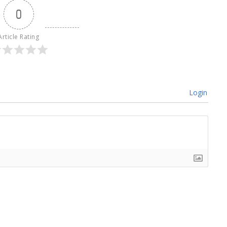
0
Article Rating
Login