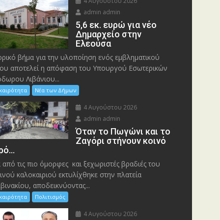
4 Αυγούστου 2026
admin admin
5,6 εκ. ευρώ για νέο
Δημαρχείο στην
Ελεούσα
ορικό βήμα για την υλοποίηση ενός εμβληματικού
ου αποτελεί η απόφαση του Υπουργού Εσωτερικών
δωρου Λιβάνιου...
ικαιρότητα
Νέα των Δήμων
4 Αυγούστου 2026
admin admin
Όταν το Πωγώνι και το
Ζαγόρι στήνουν κοινό
ρό…
 από τις πιο όμορφες και ξεχωριστές βραδιές του
ινού καλοκαιριού εκτυλίχθηκε στην πλατεία
βινακίου, αποδεικνύοντας...
ικαιρότητα
Πολιτισμός
4 Αυγούστου 2026