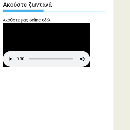
Ακούστε ζωντανά
Ακούστε μας online
εδώ