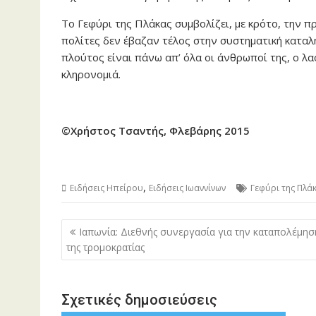
Το Γεφύρι της Πλάκας συμβολίζει, με κρότο, την πρ
πολίτες δεν έβαζαν τέλος στην συστηματική καταλ
πλούτος είναι πάνω απ’ όλα οι άνθρωποί της, ο λαό
κληρονομιά.
©Χρήστος Τσαντής, Φλεβάρης 2015
,
Ειδήσεις Ηπείρου
Ειδήσεις Ιωαννίνων
Γεφύρι της Πλά
Πλοήγηση
Ιαπωνία: Διεθνής συνεργασία για την καταπολέμησ
άρθρων
της τρομοκρατίας
Σχετικές δημοσιεύσεις