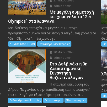
27 Μαΐου 2026
admin admin
Με μεγάλη συμμετοχή
και χαμόγελα τα “Geri
Olympics” στα Ιωάννινα
Με ιδιαίτερη επιτυχία και μεγάλη συμμετοχή
Ιστ
πραγματοποιήθηκαν για δεύτερη συνεχόμενη χρονιά τα
έργ
“Geri Olympics”, η ξεχωριστή...
Θεό
ΔΗΜΟΣ ΙΩΑΝΝΙΤΩΝ
Ενδιαφέρουσες Ιστορίες
Επ
20 Μαΐου 2026
admin admin
Στο Δελβινάκι η 3η
Διεπιστημονική
Συνάντηση
χο
Βυζαντινολόγων
Μια
Η σταθερή επένδυση του
φετ
Δήμου Πωγωνίου στην εκπαίδευση και η στρατηγική
Δελ
ν
του επιλογή για εξωστρέφεια μετουσιώνονται...
Επ
Ενδιαφέρουσες Ιστορίες
Επικαιρότητα
Νέα των Δήμων