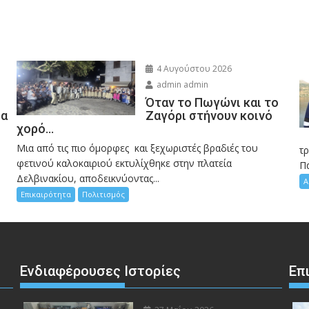
4 Αυγούστου 2026
admin admin
Όταν το Πωγώνι και το
σα
Ζαγόρι στήνουν κοινό
χορό…
Μια από τις πιο όμορφες και ξεχωριστές βραδιές του
η
τ
φετινού καλοκαιριού εκτυλίχθηκε στην πλατεία
Π
Δελβινακίου, αποδεικνύοντας...
Α
Επικαιρότητα
Πολιτισμός
Ενδιαφέρουσες Ιστορίες
Επ