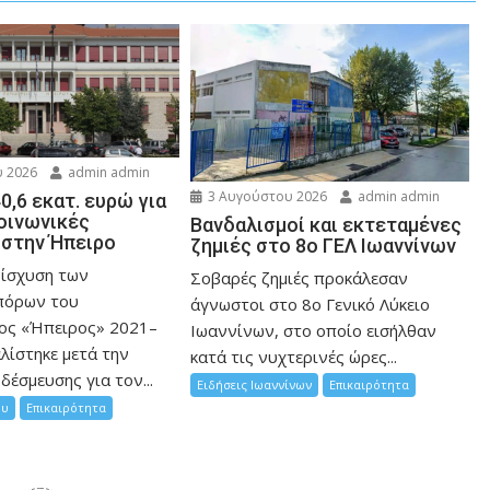
 2026
admin admin
3 Αυγούστου 2026
admin admin
0,6 εκατ. ευρώ για
κοινωνικές
Βανδαλισμοί και εκτεταμένες
στην Ήπειρο
ζημιές στο 8ο ΓΕΛ Ιωαννίνων
νίσχυση των
Σοβαρές ζημιές προκάλεσαν
πόρων του
άγνωστοι στο 8ο Γενικό Λύκειο
ος «Ήπειρος» 2021–
Ιωαννίνων, στο οποίο εισήλθαν
λίστηκε μετά την
κατά τις νυχτερινές ώρες...
δέσμευσης για τον...
Ειδήσεις Ιωαννίνων
Επικαιρότητα
ου
Επικαιρότητα