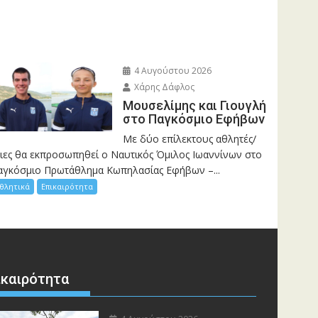
4 Αυγούστου 2026
Χάρης Δάφλος
Μουσελίμης και Γιουγλή
στο Παγκόσμιο Εφήβων
Mε δύο επίλεκτους αθλητές/
ριες θα εκπροσωπηθεί ο Ναυτικός Όμιλος Ιωαννίνων στο
αγκόσμιο Πρωτάθλημα Κωπηλασίας Εφήβων –...
θλητικά
Επικαιρότητα
ικαιρότητα