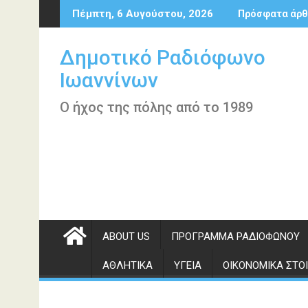
Περάστε
Πέμπτη, 6 Αυγούστου, 2026
Πρόσφατα άρθ
στο
περιεχόμενο
Δημοτικό Ραδιόφωνο
Ιωαννίνων
Ο ήχος της πόλης από το 1989
ABOUT US
ΠΡΌΓΡΑΜΜΑ ΡΑΔΙΟΦΏΝΟΥ
ΑΘΛΗΤΙΚΆ
ΥΓΕΊΑ
ΟΙΚΟΝΟΜΙΚΆ ΣΤΟΙ