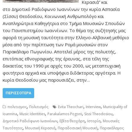
Κερασιά” και
στο Δημοτικό Ραδιόφωνο Ιωαννίνων την κυρία Ασπασία
(Σίσσυ) Θεοδοσίου, Κοινωνική Ανθρωπολόγο και
Αναπληρώτρια Καθηγήτρια στο Τμήμα Μουσικών Σπουδών
του Πανεπιστημίου Ιωαννίνων. Το θέμα της συζήτησής μας
αφορά τη μουσική ταυτότητα στην Ελληνο-Αλβανική μεθόριο
μέσα από την περίπτωση των Ρομά μουσικών στον
Παρακάλαμο Πωγωνίου. Αποτελεί μέρος της πολυετής,
επιτόπιας εθνογραφικής της έρευνας, στα τέλη της
δεκαετίας του 1990 με αρχές του 2000, ως μεταπτυχιακή
φοιτήτρια αρχικά και υποψήφια διδάκτορας αργότερα. Η
κυρία Θεοδοσίου μας παρουσιάζει, στην…
ΠΕΡΙΣΣΌΤΕΡΑ
,
,
,
πολιτισμος
Πολιτισμός
Evita Theochari
Interview
Municipality of
,
,
,
,
Ioannina
Music Identities
Parakalamos Pogoni
Sissi Theodosiou
,
,
,
Δημοτικό Ραδιόφωνο Ιωαννίνων
Εβίτα θεοχάρη
Ιστορία
Μουσικές
,
,
,
Ταυτότητες
Μουσική Κερασιά
Παραδοσιακή Μουσική
Παρακάλαμος