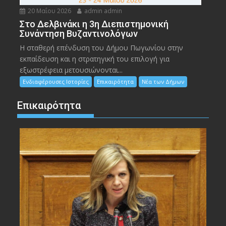
20 Μαΐου 2026
admin admin
Στο Δελβινάκι η 3η Διεπιστημονική
Συνάντηση Βυζαντινολόγων
Η σταθερή επένδυση του Δήμου Πωγωνίου στην
εκπαίδευση και η στρατηγική του επιλογή για
εξωστρέφεια μετουσιώνονται...
Ενδιαφέρουσες Ιστορίες
Επικαιρότητα
Νέα των Δήμων
Επικαιρότητα