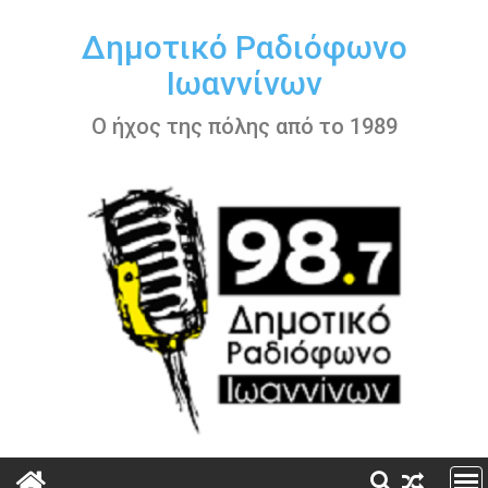
Περάστε
στο
Δημοτικό Ραδιόφωνο
περιεχόμενο
Ιωαννίνων
Ο ήχος της πόλης από το 1989