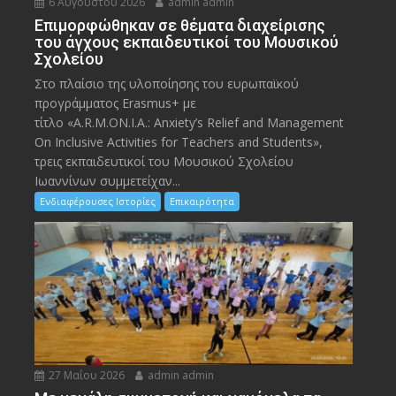
6 Αυγούστου 2026
admin admin
Eπιμορφώθηκαν σε θέματα διαχείρισης
του άγχους εκπαιδευτικοί του Μουσικού
Σχολείου
Στο πλαίσιο της υλοποίησης του ευρωπαϊκού
προγράμματος Erasmus+ με
τίτλο «A.R.M.ON.I.A.: Anxiety’s Relief and Management
On Inclusive Activities for Teachers and Students»,
τρεις εκπαιδευτικοί του Μουσικού Σχολείου
Ιωαννίνων συμμετείχαν...
Ενδιαφέρουσες Ιστορίες
Επικαιρότητα
27 Μαΐου 2026
admin admin