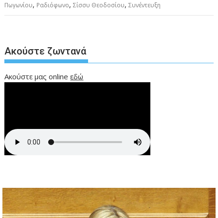
,
,
,
Πωγωνίου
Ραδιόφωνο
Σίσσυ Θεοδοσίου
Συνέντευξη
Ακούστε ζωντανά
Ακούστε μας online
εδώ