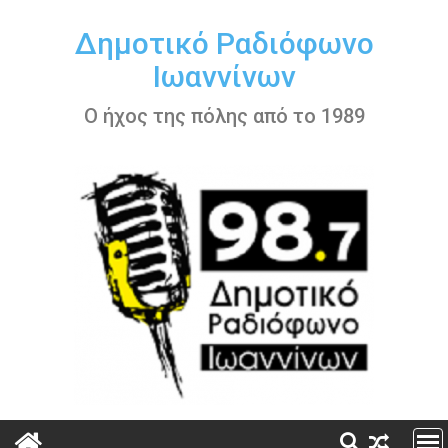
Περάστε
στο
Δημοτικό Ραδιόφωνο
περιεχόμενο
Ιωαννίνων
Ο ήχος της πόλης από το 1989