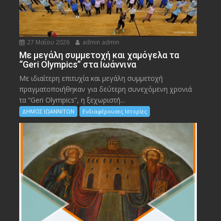
27 Μαΐου 2026
admin admin
Με μεγάλη συμμετοχή και χαμόγελα τα
“Geri Olympics” στα Ιωάννινα
Με ιδιαίτερη επιτυχία και μεγάλη συμμετοχή
πραγματοποιήθηκαν για δεύτερη συνεχόμενη χρονιά
τα “Geri Olympics”, η ξεχωριστή...
ΔΗΜΟΣ ΙΩΑΝΝΙΤΩΝ
Ενδιαφέρουσες Ιστορίες