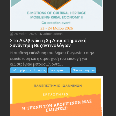
20 Μαΐου 2026
admin admin
Στο Δελβινάκι η 3η Διεπιστημονική
Συνάντηση Βυζαντινολόγων
Η σταθερή επένδυση του Δήμου Πωγωνίου στην
εκπαίδευση και η στρατηγική του επιλογή για
εξωστρέφεια μετουσιώνονται...
Ενδιαφέρουσες Ιστορίες
Επικαιρότητα
Νέα των Δήμων