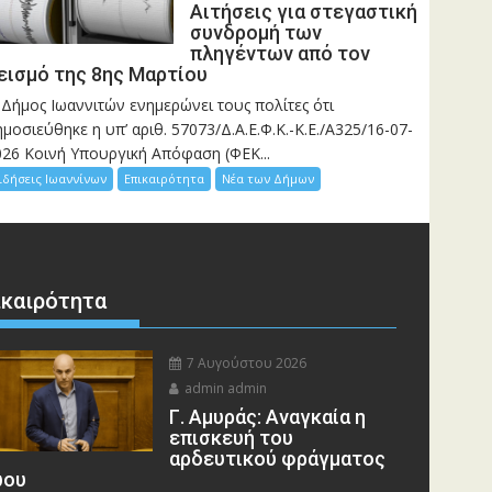
Αιτήσεις για στεγαστική
συνδρομή των
πληγέντων από τον
εισμό της 8ης Μαρτίου
 Δήμος Ιωαννιτών ενημερώνει τους πολίτες ότι
μοσιεύθηκε η υπ’ αριθ. 57073/Δ.Α.Ε.Φ.Κ.-Κ.Ε./Α325/16-07-
026 Κοινή Υπουργική Απόφαση (ΦΕΚ...
ιδήσεις Ιωαννίνων
Επικαιρότητα
Νέα των Δήμων
ικαιρότητα
7 Αυγούστου 2026
admin admin
Γ. Αμυράς: Αναγκαία η
επισκευή του
αρδευτικού φράγματος
ου