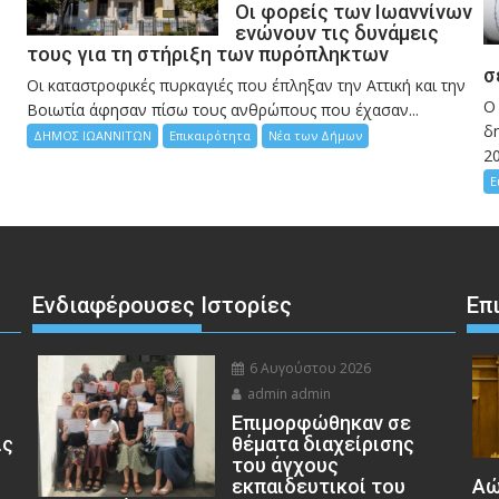
Οι φορείς των Ιωαννίνων
ενώνουν τις δυνάμεις
τους για τη στήριξη των πυρόπληκτων
σ
Οι καταστροφικές πυρκαγιές που έπληξαν την Αττική και την
Ο
Bοιωτία άφησαν πίσω τους ανθρώπους που έχασαν...
δη
ΔΗΜΟΣ ΙΩΑΝΝΙΤΩΝ
Επικαιρότητα
Νέα των Δήμων
2
Ε
Ενδιαφέρουσες Ιστορίες
Επ
6 Αυγούστου 2026
admin admin
Eπιμορφώθηκαν σε
ις
θέματα διαχείρισης
του άγχους
εκπαιδευτικοί του
Αώ