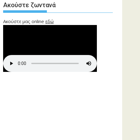
Ακούστε ζωντανά
Ακούστε μας online
εδώ