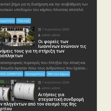
αντικό βήμα για τη διατήρηση και την αναβάθμιση των
ευτικών υποδομών του κάμπου Κόνιτσας αποτελεί
ικαιρότητα
Πολιτική
7 Αυγούστου 2026
admin admin
Οι φορείς των
Ιωαννίνων ενώνουν τις
νάμεις τους για τη στήριξη των
ρόπληκτων
καταστροφικές πυρκαγιές που έπληξαν την Αττική και
 Bοιωτία άφησαν πίσω τους ανθρώπους που έχασαν...
ΜΟΣ ΙΩΑΝΝΙΤΩΝ
Επικαιρότητα
Νέα των Δήμων
7 Αυγούστου 2026
admin admin
Αιτήσεις για
στεγαστική συνδρομή
ν πληγέντων από τον σεισμό της 8ης
ρτίου