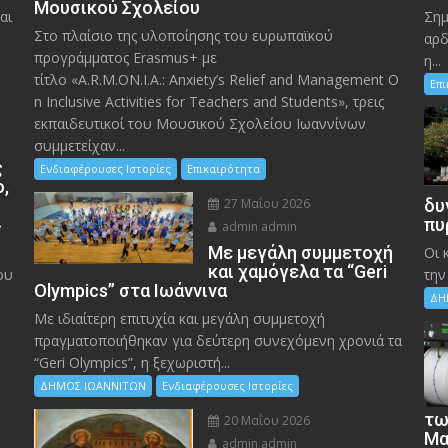
Μουσικού Σχολείου
αι
Σημ
Στο πλαίσιο της υλοποίησης του ευρωπαϊκού
αρδ
προγράμματος Erasmus+ με
η...
τίτλο «A.R.M.ON.I.A.: Anxiety’s Relief and Management O
Επ
n Inclusive Activities for Teachers and Students», τρεις
εκπαιδευτικοί του Μουσικού Σχολείου Ιωαννίνων
συμμετείχαν...
ς
Ενδιαφέρουσες Ιστορίες
Επικαιρότητα
ο,
27 Μαΐου 2026
δυ
»
πυ
admin admin
Με μεγάλη συμμετοχή
Οι 
και χαμόγελα τα “Geri
ου
την
Olympics” στα Ιωάννινα
ΔΗ
Με ιδιαίτερη επιτυχία και μεγάλη συμμετοχή
πραγματοποιήθηκαν για δεύτερη συνεχόμενη χρονιά τα
“Geri Olympics”, η ξεχωριστή...
ΔΗΜΟΣ ΙΩΑΝΝΙΤΩΝ
Ενδιαφέρουσες Ιστορίες
τω
20 Μαΐου 2026
Μα
admin admin