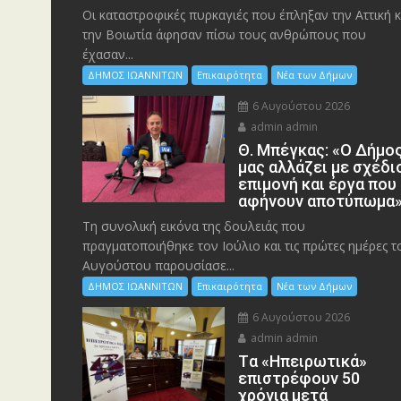
Οι καταστροφικές πυρκαγιές που έπληξαν την Αττική κ
την Bοιωτία άφησαν πίσω τους ανθρώπους που
έχασαν...
ΔΗΜΟΣ ΙΩΑΝΝΙΤΩΝ
Επικαιρότητα
Νέα των Δήμων
6 Αυγούστου 2026
admin admin
Θ. Μπέγκας: «Ο Δήμο
μας αλλάζει με σχέδι
επιμονή και έργα που
αφήνουν αποτύπωμα
Τη συνολική εικόνα της δουλειάς που
πραγματοποιήθηκε τον Ιούλιο και τις πρώτες ημέρες τ
Αυγούστου παρουσίασε...
ΔΗΜΟΣ ΙΩΑΝΝΙΤΩΝ
Επικαιρότητα
Νέα των Δήμων
6 Αυγούστου 2026
admin admin
Tα «Ηπειρωτικά»
επιστρέφουν 50
χρόνια μετά