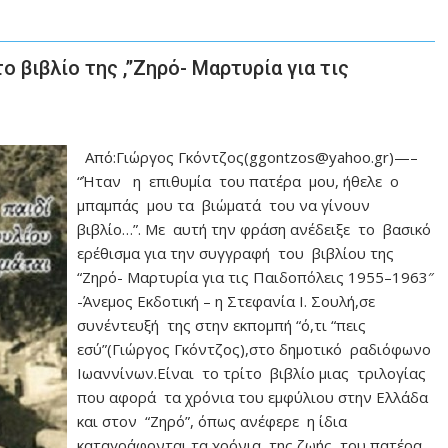
ο βιβλίο της ,”Ζηρό- Μαρτυρία για τις
Από:Γιώργος Γκόντζος(ggontzos@yahoo.gr)—–
“Ήταν η επιθυμία του πατέρα μου, ήθελε ο
μπαμπάς μου τα βιώματά του να γίνουν
βιβλίο…”. Με αυτή την φράση ανέδειξε το βασικό
ερέθισμα για την συγγραφή του βιβλίου της
“Ζηρό- Μαρτυρία για τις Παιδοπόλεις 1955–1963″
-Άνεμος Εκδοτική – η Στεφανία Ι. Σουλή,σε
συνέντευξή της στην εκπομπή “ό,τι “πεις
εσύ”(Γιώργος Γκόντζος),στο δημοτικό ραδιόφωνο
Ιωαννίνων.Είναι το τρίτο βιβλίο μιας τριλογίας
που αφορά τα χρόνια του εμφύλιου στην Ελλάδα
και στον “Ζηρό”, όπως ανέφερε η ίδια
καταγράφονται τα χρόνια της ζωής του πατέρα