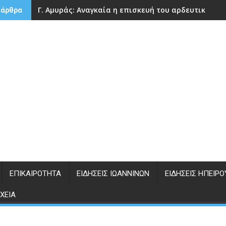
Γ. Αμυράς: Αναγκαία η επισκευή του αρδευτικού 
 άρθρα
ΕΠΙΚΑΙΡΌΤΗΤΑ
ΕΙΔΉΣΕΙΣ ΙΩΑΝΝΊΝΩΝ
ΕΙΔΉΣΕΙΣ ΗΠΕΊΡΟ
ΧΕΊΑ